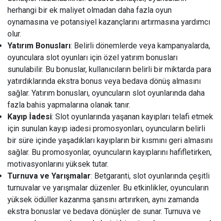
herhangi bir ek maliyet olmadan daha fazla oyun
oynamasına ve potansiyel kazançlarını artırmasına yardımcı
olur.
Yatırım Bonusları
: Belirli dönemlerde veya kampanyalarda,
oyunculara slot oyunları için özel yatırım bonusları
sunulabilir. Bu bonuslar, kullanıcıların belirli bir miktarda para
yatırdıklarında ekstra bonus veya bedava dönüş almasını
sağlar. Yatırım bonusları, oyuncuların slot oyunlarında daha
fazla bahis yapmalarına olanak tanır.
Kayıp İadesi
: Slot oyunlarında yaşanan kayıpları telafi etmek
için sunulan kayıp iadesi promosyonları, oyuncuların belirli
bir süre içinde yaşadıkları kayıpların bir kısmını geri almasını
sağlar. Bu promosyonlar, oyuncuların kayıplarını hafifletirken,
motivasyonlarını yüksek tutar.
Turnuva ve Yarışmalar
: Betgaranti, slot oyunlarında çeşitli
turnuvalar ve yarışmalar düzenler. Bu etkinlikler, oyuncuların
yüksek ödüller kazanma şansını artırırken, aynı zamanda
ekstra bonuslar ve bedava dönüşler de sunar. Turnuva ve