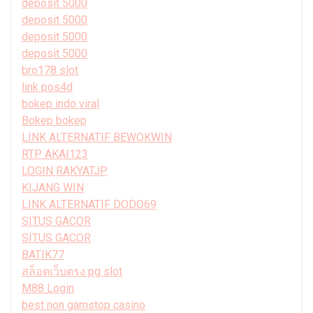
deposit 5000
deposit 5000
deposit 5000
deposit 5000
bro178 slot
link pos4d
bokep indo viral
Bokep bokep
LINK ALTERNATIF BEWOKWIN
RTP AKAI123
LOGIN RAKYATJP
KIJANG WIN
LINK ALTERNATIF DODO69
SITUS GACOR
SITUS GACOR
BATIK77
สล็อตเว็บตรง pg slot
M88 Login
best non gamstop casino