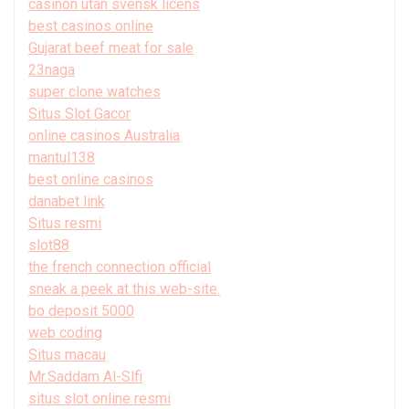
casinon utan svensk licens
best casinos online
Gujarat beef meat for sale
23naga
super clone watches
Situs Slot Gacor
online casinos Australia
mantul138
best online casinos
danabet link
Situs resmi
slot88
the french connection official
sneak a peek at this web-site.
bo deposit 5000
web coding
Situs macau
Mr.Saddam Al-Slfi
situs slot online resmi