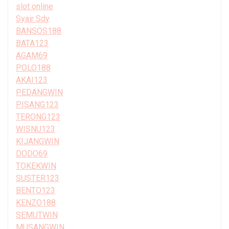
slot online
Syair Sdy
BANSOS188
BATA123
AGAM69
POLO188
AKAI123
PEDANGWIN
PISANG123
TERONG123
WISNU123
KIJANGWIN
DODO69
TOKEKWIN
SUSTER123
BENTO123
KENZO188
SEMUTWIN
MUSANGWIN