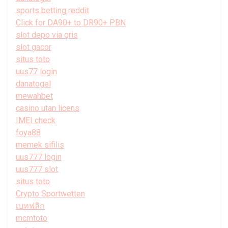
sports betting reddit
Click for DA90+ to DR90+ PBN
slot depo via qris
slot gacor
situs toto
uus77 login
danatogel
mewahbet
casino utan licens
IMEI check
foya88
memek sifilis
uus777 login
uus777 slot
situs toto
Crypto Sportwetten
เบทฟลิก
mcmtoto