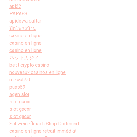
api22
PAPA88
apidewa daftar
ปิดโพรงบ้าน
casino en ligne
casino en ligne
casino en ligne
ネットカジノ
best crypto casino
nouveaux casinos en ligne
mewah99
puas69
agen slot
slot gacor
slot gacor
slot gacor
Schweinefleisch Shop Dortmund
casino en ligne retrait immédiat