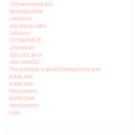
168 games asia toto
tokektoto daftar
pokerboya
slot deposit dana
Satta king
RTP RAKYATJP
sinolea.com
situs slot gacor
situs emakbet
This webpage is about strippers in my area
bokep indo
bokep indo
bocil ngentot
pos4d togel
ngentot anjing
togel