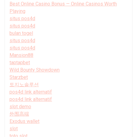
Best Online Casino Bonus — Online Casinos Worth
Playing
situs pos4d
situs pos4d
bulan togel
situs pos4d
situs pos4d
Mansion88
taptapbet
Wild Bounty Showdown
Starzbet
토지노솔루션
pos4d link alternatif
pos4d link alternatif
slot demo
外围高端
Exodus wallet
slot
toto slot