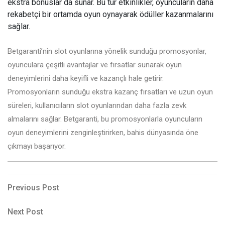
ekstra bonuslar da sunar. Bu tür etkinlikler, oyuncuların daha
rekabetçi bir ortamda oyun oynayarak ödüller kazanmalarını
sağlar.
Betgaranti’nin slot oyunlarına yönelik sunduğu promosyonlar,
oyunculara çeşitli avantajlar ve fırsatlar sunarak oyun
deneyimlerini daha keyifli ve kazançlı hale getirir.
Promosyonların sunduğu ekstra kazanç fırsatları ve uzun oyun
süreleri, kullanıcıların slot oyunlarından daha fazla zevk
almalarını sağlar. Betgaranti, bu promosyonlarla oyuncuların
oyun deneyimlerini zenginleştirirken, bahis dünyasında öne
çıkmayı başarıyor.
Post
Previous
Previous Post
Post
navigation
Next
Next Post
Post