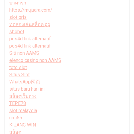
บาคาร่า
https://mujuara.com/
slot qris
ทดลองเล่นสล็อต pg
sbobet
pos4d link alternatif
pos4d link alternatif
Siti non AAMS
elenco casino non AAMS
toto slot
Situs Slot
WhatsApp网页
situs baru hari ini
สล็อตเว็บตรง
TEPE78
slot malaysia
umi55
KIJANG WIN
สล็อต