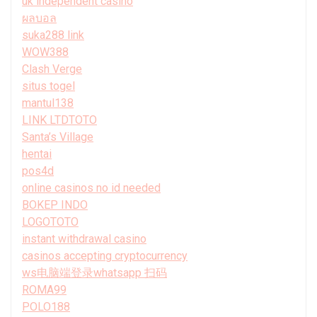
uk independent casino
ผลบอล
suka288 link
WOW388
Clash Verge
situs togel
mantul138
LINK LTDTOTO
Santa’s Village
hentai
pos4d
online casinos no id needed
BOKEP INDO
LOGOTOTO
instant withdrawal casino
casinos accepting cryptocurrency
ws电脑端登录whatsapp 扫码
ROMA99
POLO188