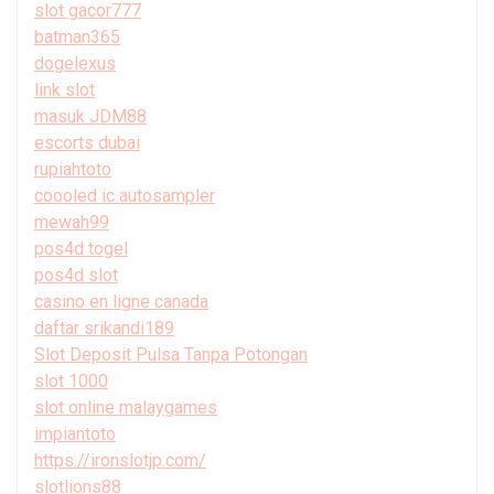
slot gacor777
batman365
dogelexus
link slot
masuk JDM88
escorts dubai
rupiahtoto
coooled ic autosampler
mewah99
pos4d togel
pos4d slot
casino en ligne canada
daftar srikandi189
Slot Deposit Pulsa Tanpa Potongan
slot 1000
slot online malaygames
impiantoto
https://ironslotjp.com/
slotlions88