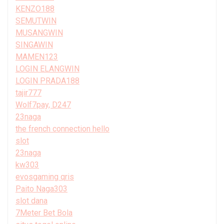
KENZO188
SEMUTWIN
MUSANGWIN
SINGAWIN
MAMEN123
LOGIN ELANGWIN
LOGIN PRADA188
tajir777
Wolf7pay, D247
23naga
the french connection hello
slot
23naga
kw303
evosgaming qris
Paito Naga303
slot dana
7Meter Bet Bola