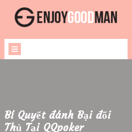
Skip
to
content
Open
Menu
Bí Quyết đánh Bại đối
Thủ Tại QQpoker