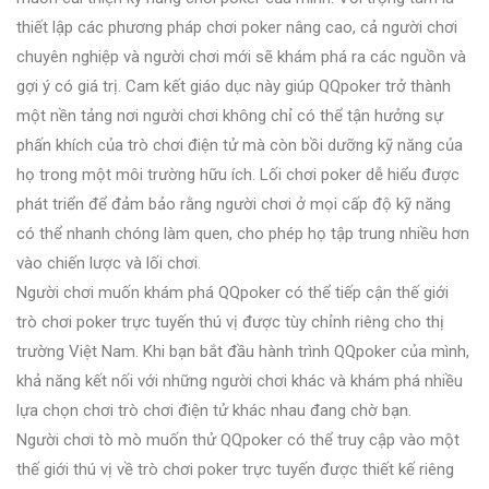
thiết lập các phương pháp chơi poker nâng cao, cả người chơi
chuyên nghiệp và người chơi mới sẽ khám phá ra các nguồn và
gợi ý có giá trị. Cam kết giáo dục này giúp QQpoker trở thành
một nền tảng nơi người chơi không chỉ có thể tận hưởng sự
phấn khích của trò chơi điện tử mà còn bồi dưỡng kỹ năng của
họ trong một môi trường hữu ích. Lối chơi poker dễ hiểu được
phát triển để đảm bảo rằng người chơi ở mọi cấp độ kỹ năng
có thể nhanh chóng làm quen, cho phép họ tập trung nhiều hơn
vào chiến lược và lối chơi.
Người chơi muốn khám phá QQpoker có thể tiếp cận thế giới
trò chơi poker trực tuyến thú vị được tùy chỉnh riêng cho thị
trường Việt Nam. Khi bạn bắt đầu hành trình QQpoker của mình,
khả năng kết nối với những người chơi khác và khám phá nhiều
lựa chọn chơi trò chơi điện tử khác nhau đang chờ bạn.
Người chơi tò mò muốn thử QQpoker có thể truy cập vào một
thế giới thú vị về trò chơi poker trực tuyến được thiết kế riêng