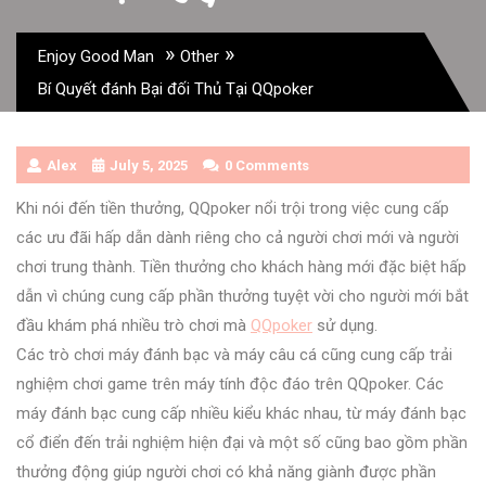
»
»
Enjoy Good Man
Other
Bí Quyết đánh Bại đối Thủ Tại QQpoker
Alex
July 5, 2025
0 Comments
Khi nói đến tiền thưởng, QQpoker nổi trội trong việc cung cấp
các ưu đãi hấp dẫn dành riêng cho cả người chơi mới và người
chơi trung thành. Tiền thưởng cho khách hàng mới đặc biệt hấp
dẫn vì chúng cung cấp phần thưởng tuyệt vời cho người mới bắt
đầu khám phá nhiều trò chơi mà
QQpoker
sử dụng.
Các trò chơi máy đánh bạc và máy câu cá cũng cung cấp trải
nghiệm chơi game trên máy tính độc đáo trên QQpoker. Các
máy đánh bạc cung cấp nhiều kiểu khác nhau, từ máy đánh bạc
cổ điển đến trải nghiệm hiện đại và một số cũng bao gồm phần
thưởng động giúp người chơi có khả năng giành được phần