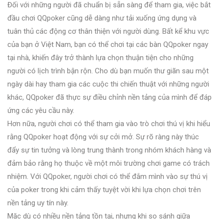
Đối với những người đã chuẩn bị sẵn sàng để tham gia, việc bắt
đầu chơi QQpoker cũng dễ dàng như tải xuống ứng dụng và
tuân thủ các động cơ thân thiện với người dùng. Bất kể khu vực
của bạn ở Việt Nam, bạn có thể chơi tại các bàn QQpoker ngay
tại nhà, khiến đây trở thành lựa chọn thuận tiện cho những
người có lịch trình bận rộn. Cho dù bạn muốn thư giãn sau một
ngày dài hay tham gia các cuộc thi chiến thuật với những người
khác, QQpoker đã thực sự điều chỉnh nền tảng của mình để đáp
ứng các yêu cầu này.
Hơn nữa, người chơi có thể tham gia vào trò chơi thú vị khi hiểu
rằng QQpoker hoạt động với sự cởi mở. Sự rõ ràng này thúc
đẩy sự tin tưởng và lòng trung thành trong nhóm khách hàng và
đảm bảo rằng họ thuộc về một môi trường chơi game có trách
nhiệm. Với QQpoker, người chơi có thể đắm mình vào sự thú vị
của poker trong khi cảm thấy tuyệt vời khi lựa chọn chơi trên
nền tảng uy tín này.
Mặc dù có nhiều nền tảng tồn tại, nhưng khi so sánh giữa