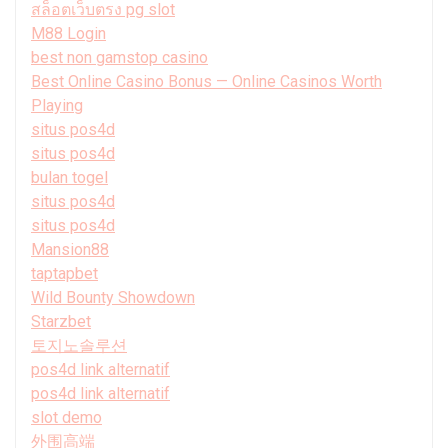
สล็อตเว็บตรง pg slot
M88 Login
best non gamstop casino
Best Online Casino Bonus — Online Casinos Worth
Playing
situs pos4d
situs pos4d
bulan togel
situs pos4d
situs pos4d
Mansion88
taptapbet
Wild Bounty Showdown
Starzbet
토지노솔루션
pos4d link alternatif
pos4d link alternatif
slot demo
外围高端