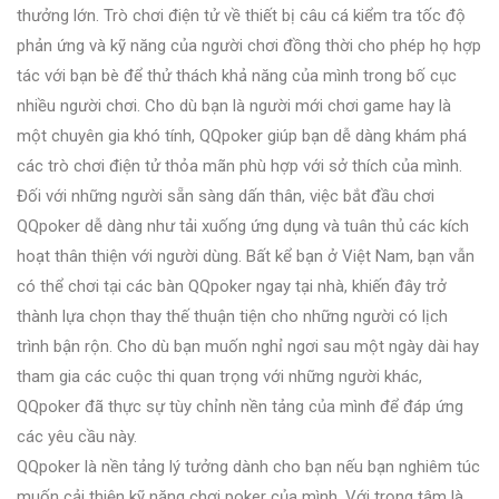
thưởng lớn. Trò chơi điện tử về thiết bị câu cá kiểm tra tốc độ
phản ứng và kỹ năng của người chơi đồng thời cho phép họ hợp
tác với bạn bè để thử thách khả năng của mình trong bố cục
nhiều người chơi. Cho dù bạn là người mới chơi game hay là
một chuyên gia khó tính, QQpoker giúp bạn dễ dàng khám phá
các trò chơi điện tử thỏa mãn phù hợp với sở thích của mình.
Đối với những người sẵn sàng dấn thân, việc bắt đầu chơi
QQpoker dễ dàng như tải xuống ứng dụng và tuân thủ các kích
hoạt thân thiện với người dùng. Bất kể bạn ở Việt Nam, bạn vẫn
có thể chơi tại các bàn QQpoker ngay tại nhà, khiến đây trở
thành lựa chọn thay thế thuận tiện cho những người có lịch
trình bận rộn. Cho dù bạn muốn nghỉ ngơi sau một ngày dài hay
tham gia các cuộc thi quan trọng với những người khác,
QQpoker đã thực sự tùy chỉnh nền tảng của mình để đáp ứng
các yêu cầu này.
QQpoker là nền tảng lý tưởng dành cho bạn nếu bạn nghiêm túc
muốn cải thiện kỹ năng chơi poker của mình. Với trọng tâm là