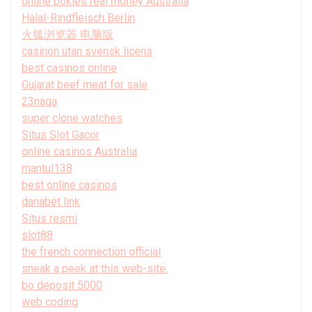
online pokies real money Australia
Halal-Rindfleisch Berlin
火狐浏览器 电脑版
casinon utan svensk licens
best casinos online
Gujarat beef meat for sale
23naga
super clone watches
Situs Slot Gacor
online casinos Australia
mantul138
best online casinos
danabet link
Situs resmi
slot88
the french connection official
sneak a peek at this web-site.
bo deposit 5000
web coding