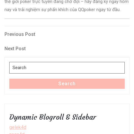
thế giới poker trực tuyến đang chờ đợi – hãy đăng ký ngay hôm
nay và trải nghiệm sự phấn khích của QQpoker ngay từ đầu.
Post
Previous
Previous Post
Post
navigation
Next
Next Post
Post
Search
for:
Search
Dynamic Blogroll & Sidebar
gelek4d