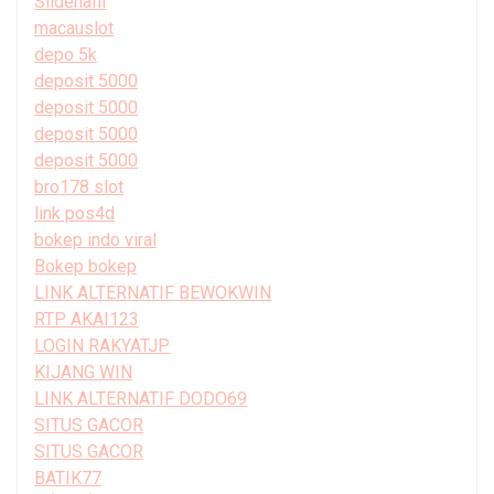
Sildenafil
macauslot
depo 5k
deposit 5000
deposit 5000
deposit 5000
deposit 5000
bro178 slot
link pos4d
bokep indo viral
Bokep bokep
LINK ALTERNATIF BEWOKWIN
RTP AKAI123
LOGIN RAKYATJP
KIJANG WIN
LINK ALTERNATIF DODO69
SITUS GACOR
SITUS GACOR
BATIK77