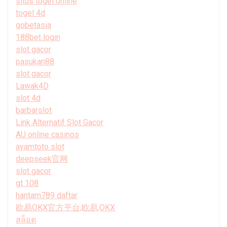
situs togel online
togel 4d
gobetasia
188bet login
slot gacor
pasukan88
slot gacor
Lawak4D
slot 4d
barbarslot
Link Alternatif Slot Gacor
AU online casinos
ayamtoto slot
deepseek官网
slot gacor
gt 108
hantam789 daftar
欧易OKX官方平台,欧易,OKX
สล็อต