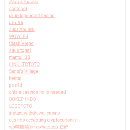
สล็อตออนไลน์
sontogel
uk independent casino
ผลบอล
suka288 link
WOW388
Clash Verge
situs togel
mantul138
LINK LTDTOTO
Santa’s Village
hentai
pos4d
online casinos no id needed
BOKEP INDO
LOGOTOTO
instant withdrawal casino
casinos accepting cryptocurrency
ws电脑端登录whatsapp 扫码