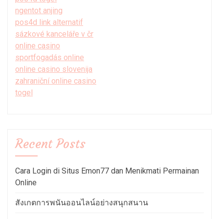
ngentot anjing
pos4d link alternatif
sázkové kanceláře v čr
online casino
sportfogadás online
online casino slovenija
zahraniční online casino
togel
Recent Posts
Cara Login di Situs Emon77 dan Menikmati Permainan
Online
สังเกตการพนันออนไลน์อย่างสนุกสนาน