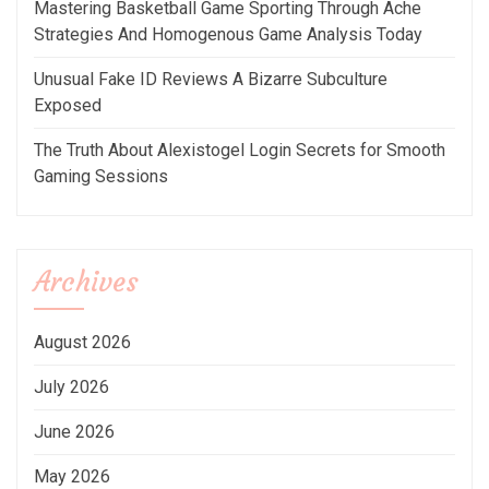
Mastering Basketball Game Sporting Through Ache
Strategies And Homogenous Game Analysis Today
Unusual Fake ID Reviews A Bizarre Subculture
Exposed
The Truth About Alexistogel Login Secrets for Smooth
Gaming Sessions
Archives
August 2026
July 2026
June 2026
May 2026