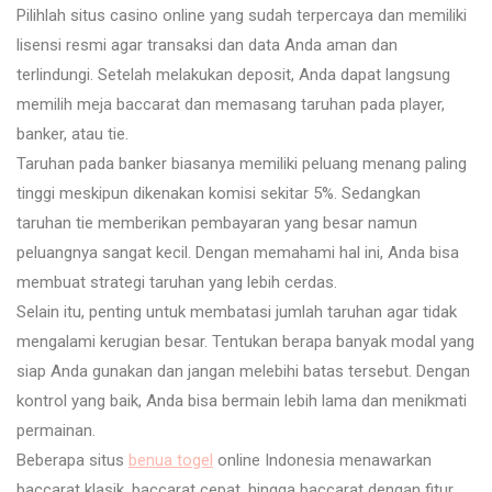
Pilihlah situs casino online yang sudah terpercaya dan memiliki
lisensi resmi agar transaksi dan data Anda aman dan
terlindungi. Setelah melakukan deposit, Anda dapat langsung
memilih meja baccarat dan memasang taruhan pada player,
banker, atau tie.
Taruhan pada banker biasanya memiliki peluang menang paling
tinggi meskipun dikenakan komisi sekitar 5%. Sedangkan
taruhan tie memberikan pembayaran yang besar namun
peluangnya sangat kecil. Dengan memahami hal ini, Anda bisa
membuat strategi taruhan yang lebih cerdas.
Selain itu, penting untuk membatasi jumlah taruhan agar tidak
mengalami kerugian besar. Tentukan berapa banyak modal yang
siap Anda gunakan dan jangan melebihi batas tersebut. Dengan
kontrol yang baik, Anda bisa bermain lebih lama dan menikmati
permainan.
Beberapa situs
benua togel
online Indonesia menawarkan
baccarat klasik, baccarat cepat, hingga baccarat dengan fitur