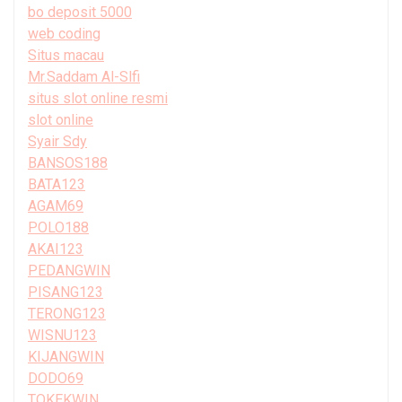
bo deposit 5000
web coding
Situs macau
Mr.Saddam Al-Slfi
situs slot online resmi
slot online
Syair Sdy
BANSOS188
BATA123
AGAM69
POLO188
AKAI123
PEDANGWIN
PISANG123
TERONG123
WISNU123
KIJANGWIN
DODO69
TOKEKWIN