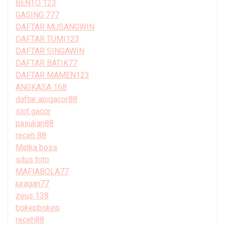
BENTO 123
GASING 777
DAFTAR MUSANGWIN
DAFTAR TUMI123
DAFTAR SINGAWIN
DAFTAR BATIK77
DAFTAR MAMEN123
ANGKASA 168
daftar apigacor88
slot gacor
pasukan88
receh 88
Matka boss
situs toto
MAFIABOLA77
juragan77
zeus 138
bokepbokep
receh88