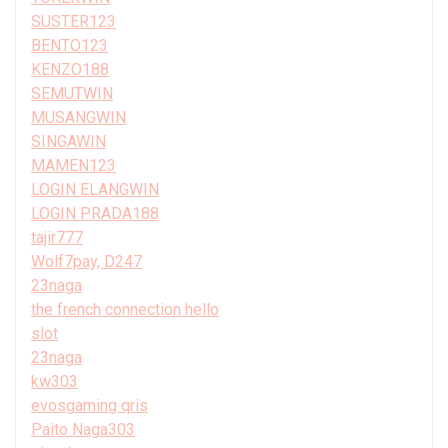
SUSTER123
BENTO123
KENZO188
SEMUTWIN
MUSANGWIN
SINGAWIN
MAMEN123
LOGIN ELANGWIN
LOGIN PRADA188
tajir777
Wolf7pay, D247
23naga
the french connection hello
slot
23naga
kw303
evosgaming qris
Paito Naga303