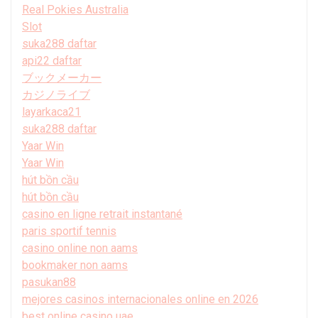
Real Pokies Australia
Slot
suka288 daftar
api22 daftar
ブックメーカー
カジノライブ
layarkaca21
suka288 daftar
Yaar Win
Yaar Win
hút bồn cầu
hút bồn cầu
casino en ligne retrait instantané
paris sportif tennis
casino online non aams
bookmaker non aams
pasukan88
mejores casinos internacionales online en 2026
best online casino uae