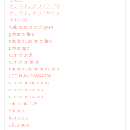
オンラインカジノアプリ
オンラインカジノサイト
전환사채
web casino truc tuyen
poker online
migliori casino online
poker app
casino usdt
casino en ligne
migliori casino non aams
LOGIN ANGKASA168
casino online esteri
casino non aams
casino non aams
situs haha178
23naga
kargototo
slot gacor