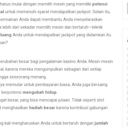
harus mulai dengan memilih mesin yang memiliki
potensi
al
untuk memenuhi syarat mendapatkan jackpot. Selain itu,
 permainan Anda dapat membantu Anda menyelaraskan
da lebih dari sekadar memilih mesin dan bertaruh—teknik
luang
Anda untuk mendapatkan jackpot yang diidamkan itu.
pkan?
perubahan besar bagi pengalaman kasino Anda. Mesin-mesin
nal, karena mereka mengumpulkan sebagian dari setiap
hingga seseorang menang.
anya memutar untuk pembayaran biasa; Anda juga bersaing
 berpotensi
mengubah hidup
.
at besar, yang bisa mencapai jutaan. Tidak seperti slot
pat menghasilkan
hadiah besar
karena kontribusi gabungan
ing kali mengharuskan Anda untuk bertaruh dengan
jumlah