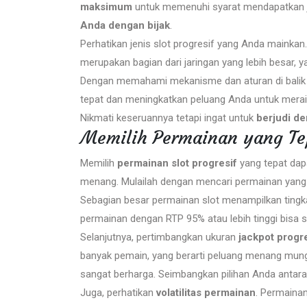
maksimum
untuk memenuhi syarat mendapatkan ja
Anda dengan bijak
.
Perhatikan jenis slot progresif yang Anda mainka
merupakan bagian dari jaringan yang lebih besar, y
Dengan memahami mekanisme dan aturan di balik 
tepat dan meningkatkan peluang Anda untuk mera
Nikmati keseruannya tetapi ingat untuk
berjudi d
Memilih Permainan yang Te
Memilih
permainan slot progresif
yang tepat dap
menang. Mulailah dengan mencari permainan yang
Sebagian besar permainan slot menampilkan tingk
permainan dengan RTP 95% atau lebih tinggi bisa
Selanjutnya, pertimbangkan ukuran
jackpot progr
banyak pemain, yang berarti peluang menang mungk
sangat berharga. Seimbangkan pilihan Anda antara
Juga, perhatikan
volatilitas permainan
. Permaina