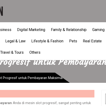
siness
Digital Marketing
Family & Relationship
Gaming
Legal & Law
Lifestyle & Fashion
Pets
Real Estate
Travel & Tours
Others
Progresif untuk Pembayara
ot Progresif untuk Pembayaran Maksimal
ayaran
Anda di mesin slot progresif, sangat penting untuk