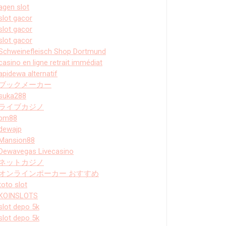
agen slot
slot gacor
slot gacor
slot gacor
Schweinefleisch Shop Dortmund
casino en ligne retrait immédiat
apidewa alternatif
ブックメーカー
suka288
ライブカジノ
bm88
dewajp
Mansion88
Dewavegas Livecasino
ネットカジノ
オンラインポーカー おすすめ
toto slot
KOINSLOTS
slot depo 5k
slot depo 5k