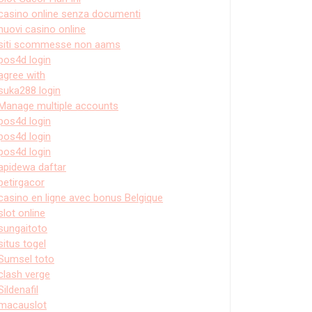
casino online senza documenti
nuovi casino online
siti scommesse non aams
pos4d login
agree with
suka288 login
Manage multiple accounts
pos4d login
pos4d login
pos4d login
apidewa daftar
petirgacor
casino en ligne avec bonus Belgique
slot online
sungaitoto
situs togel
Sumsel toto
clash verge
Sildenafil
macauslot