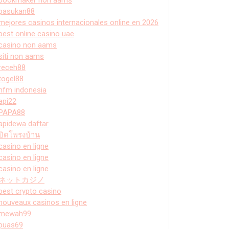
pasukan88
mejores casinos internacionales online en 2026
best online casino uae
casino non aams
siti non aams
receh88
togel88
hfm indonesia
api22
PAPA88
apidewa daftar
ปิดโพรงบ้าน
casino en ligne
casino en ligne
casino en ligne
ネットカジノ
best crypto casino
nouveaux casinos en ligne
mewah99
puas69