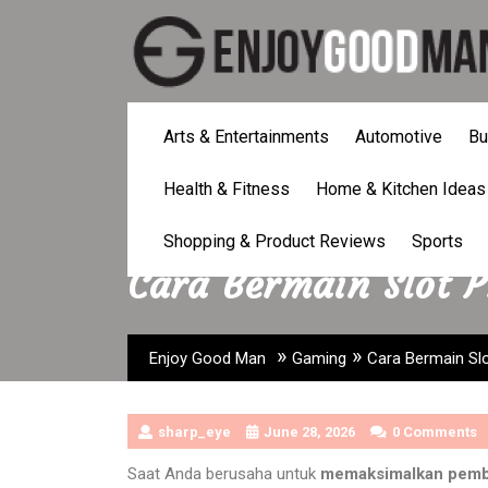
Skip
to
content
Arts & Entertainments
Automotive
Bu
Health & Fitness
Home & Kitchen Ideas
Shopping & Product Reviews
Sports
Cara Bermain Slot 
»
»
Enjoy Good Man
Gaming
Cara Bermain Sl
sharp_eye
June 28, 2026
0 Comments
Saat Anda berusaha untuk
memaksimalkan pemb