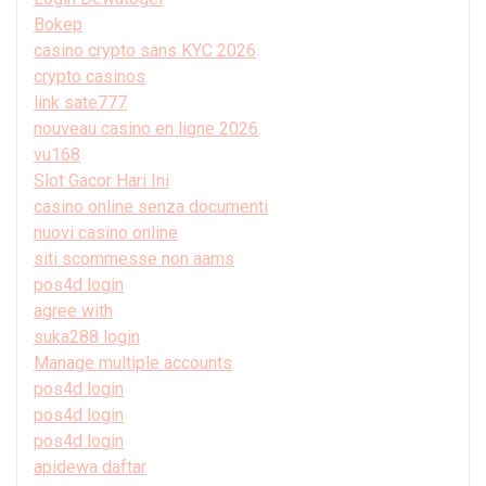
Bokep
casino crypto sans KYC 2026
crypto casinos
link sate777
nouveau casino en ligne 2026
vu168
Slot Gacor Hari Ini
casino online senza documenti
nuovi casino online
siti scommesse non aams
pos4d login
agree with
suka288 login
Manage multiple accounts
pos4d login
pos4d login
pos4d login
apidewa daftar