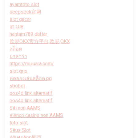
ayamtoto slot
deepseek官网
slot gacor
gt 108
hantam789 daftar
欧易OKX官方平台,欧易,OKX
สล็อต
บาคาร่า
https://mujuara.com/
slot qris
ทดลองเล่นสล็อต pg
sbobet
pos4d link alternatif
pos4d link alternatif
Siti non AAMS
elenco casino non AAMS
toto slot
Situs Slot
WhatsApp网页