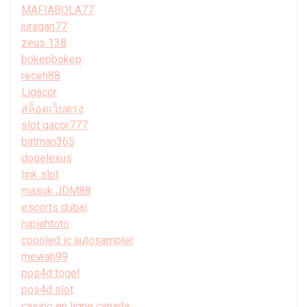
MAFIABOLA77
juragan77
zeus 138
bokepbokep
receh88
Ligacor
สล็อตเว็บตรง
slot gacor777
batman365
dogelexus
link slot
masuk JDM88
escorts dubai
rupiahtoto
coooled ic autosampler
mewah99
pos4d togel
pos4d slot
casino en ligne canada