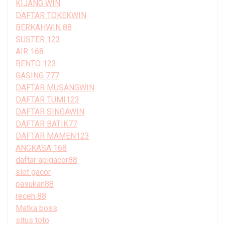
KIJANG WIN
DAFTAR TOKEKWIN
BERKAHWIN 88
SUSTER 123
AIR 168
BENTO 123
GASING 777
DAFTAR MUSANGWIN
DAFTAR TUMI123
DAFTAR SINGAWIN
DAFTAR BATIK77
DAFTAR MAMEN123
ANGKASA 168
daftar apigacor88
slot gacor
pasukan88
receh 88
Matka boss
situs toto