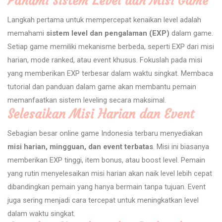
Pahami Sistem Level dan Misi Game
Langkah pertama untuk mempercepat kenaikan level adalah
memahami
sistem level dan pengalaman (EXP)
dalam game.
Setiap game memiliki mekanisme berbeda, seperti EXP dari misi
harian, mode ranked, atau event khusus. Fokuslah pada misi
yang memberikan EXP terbesar dalam waktu singkat. Membaca
tutorial dan panduan dalam game akan membantu pemain
memanfaatkan sistem leveling secara maksimal.
Selesaikan Misi Harian dan Event
Sebagian besar online game Indonesia terbaru menyediakan
misi harian, mingguan, dan event terbatas
. Misi ini biasanya
memberikan EXP tinggi, item bonus, atau boost level. Pemain
yang rutin menyelesaikan misi harian akan naik level lebih cepat
dibandingkan pemain yang hanya bermain tanpa tujuan. Event
juga sering menjadi cara tercepat untuk meningkatkan level
dalam waktu singkat.