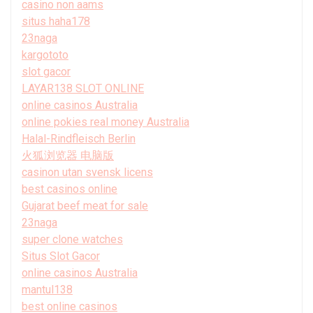
casino non aams
situs haha178
23naga
kargototo
slot gacor
LAYAR138 SLOT ONLINE
online casinos Australia
online pokies real money Australia
Halal-Rindfleisch Berlin
火狐浏览器 电脑版
casinon utan svensk licens
best casinos online
Gujarat beef meat for sale
23naga
super clone watches
Situs Slot Gacor
online casinos Australia
mantul138
best online casinos