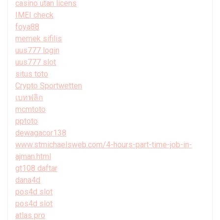
casino utan licens
IMEI check
foya88
memek sifilis
uus777 login
uus777 slot
situs toto
Crypto Sportwetten
เบทฟลิก
mcmtoto
pptoto
dewagacor138
www.stmichaelsweb.com/4-hours-part-time-job-in-
ajman.html
gt108 daftar
dana4d
pos4d slot
pos4d slot
atlas pro