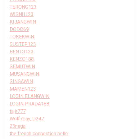
TERONG123
WISNU123
KIJANGWIN
DODO69
TOKEKWIN
SUSTER123
BENTO123
KENZO188
SEMUTWIN
MUSANGWIN
SINGAWIN
MAMEN123
LOGIN ELANGWIN
LOGIN PRADA188
tajir777
Wolf7pay, D247
23naga
the french connection hello