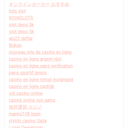
オンラインポーカー おすすめ
toto slot
KOINSLOTS
slot depo 5k
slot depo 5k
api22 daftar
Bokep
nouveau site de casino en ligne
casino en ligne argent réel
casino en ligne sans verification
paris sportif tennis
casino en ligne retrait instantané
casino en ligne cashlib
siti casino online
casinò online non aams
仮想通貨 カジノ
mantul138 login
crypto casino Italia
Login Dewatogel