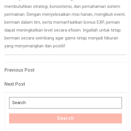
membutuhkan strategi, konsistensi, dan pemahaman sistem
permainan. Dengan menyelesaikan misi harian, mengikuti event,
bermain dalam tim, serta memanfaatkan bonus EXP, pemain
dapat meningkatkan level secara efisien. Ingatlah untuk tetap
bermain secara seimbang agar game tetap menjadi hiburan
yang menyenangkan dan positif.
Post
Previous
Previous Post
Post
navigation
Next
Next Post
Post
Search
for:
Search