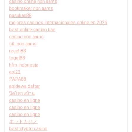
casino online non aams
bookmaker non aams
pasukan88
mejores casinos internacionales online en 2026
best online casino uae
casino non aams
siti non aams
receh88
togel88
hfm indonesia
api22
PAPA88
apidewa daftar
ปิดโพรงบ้าน
casino en ligne
casino en ligne
casino en ligne
ネットカジノ
best crypto casino