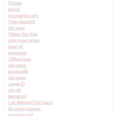
23naga
kw303
evosgaming qris
Paito Naga303
slot dana
7Meter Bet Bola
situs togel online
togel 4d
gobetasia
188bet login
slot gacor
pasukan88
slot gacor
Lawak4D
slot 4d
barbarslot
Link Alternatif Slot Gacor
AU online casinos
ayamtoto slot