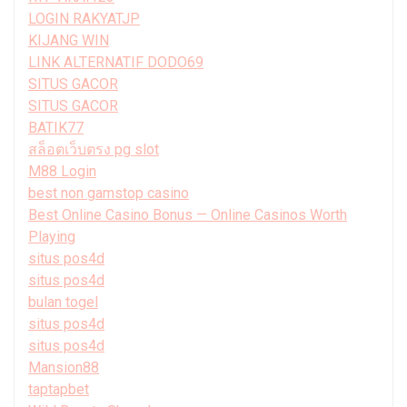
LOGIN RAKYATJP
KIJANG WIN
LINK ALTERNATIF DODO69
SITUS GACOR
SITUS GACOR
BATIK77
สล็อตเว็บตรง pg slot
M88 Login
best non gamstop casino
Best Online Casino Bonus — Online Casinos Worth
Playing
situs pos4d
situs pos4d
bulan togel
situs pos4d
situs pos4d
Mansion88
taptapbet