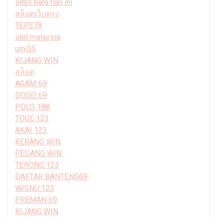
situs baru hari ini
สล็อตเว็บตรง
TEPE78
slot malaysia
umi55
KIJANG WIN
สล็อต
AGAM 69
DODO 69
POLO 188
TOGE 123
AKAI 123
KERANG WIN
PEDANG WIN
TERONG 123
DAFTAR BANTENG69
WISNU 123
PREMAN 69
KIJANG WIN