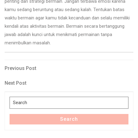
penting dari strategi bermain. Jangan terbawa emosi karena
kamu sedang beruntung atau sedang kalah. Tentukan batas
waktu bermain agar kamu tidak kecanduan dan selalu memiliki
kendali atas aktivitas bermain. Bermain secara bertanggung
jawab adalah kunci untuk menikmati permainan tanpa
menimbulkan masalah.
Post
Previous
Previous Post
Post
navigation
Next
Next Post
Post
Search
for:
Search