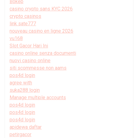
Bokep
casino crypto sans KYC 2026
crypto casinos
link sate777
nouveau casino en ligne 2026
vu168
Slot Gacor Hari Ini
casino online senza documenti
nuovi casino online
siti scommesse non aams
pos4d login
agree with
suka288 login
Manage multiple accounts
pos4d login
pos4d login
pos4d login
apidewa daftar
petirgacor