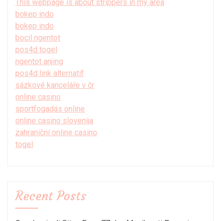
This webpage is about strippers in my area
bokep indo
bokep indo
bocil ngentot
pos4d togel
ngentot anjing
pos4d link alternatif
sázkové kanceláře v čr
online casino
sportfogadás online
online casino slovenija
zahraniční online casino
togel
Recent Posts