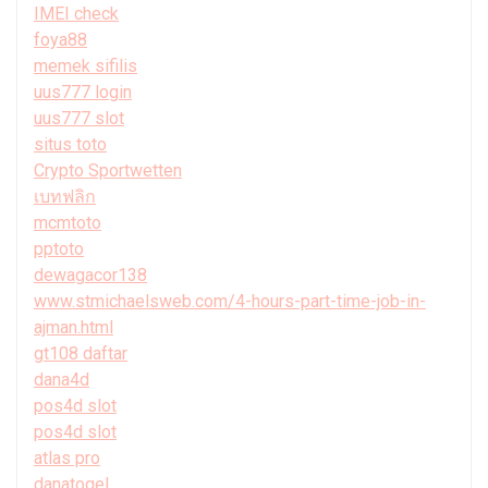
IMEI check
foya88
memek sifilis
uus777 login
uus777 slot
situs toto
Crypto Sportwetten
เบทฟลิก
mcmtoto
pptoto
dewagacor138
www.stmichaelsweb.com/4-hours-part-time-job-in-
ajman.html
gt108 daftar
dana4d
pos4d slot
pos4d slot
atlas pro
danatogel