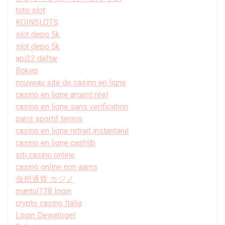
toto slot
KOINSLOTS
slot depo 5k
slot depo 5k
api22 daftar
Bokep
nouveau site de casino en ligne
casino en ligne argent réel
casino en ligne sans verification
paris sportif tennis
casino en ligne retrait instantané
casino en ligne cashlib
siti casino online
casinò online non aams
仮想通貨 カジノ
mantul138 login
crypto casino Italia
Login Dewatogel