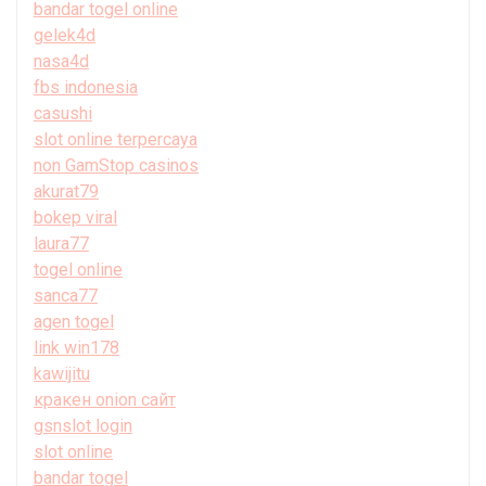
bandar togel online
gelek4d
nasa4d
fbs indonesia
casushi
slot online terpercaya
non GamStop casinos
akurat79
bokep viral
laura77
togel online
sanca77
agen togel
link win178
kawijitu
кракен onion сайт
gsnslot login
slot online
bandar togel