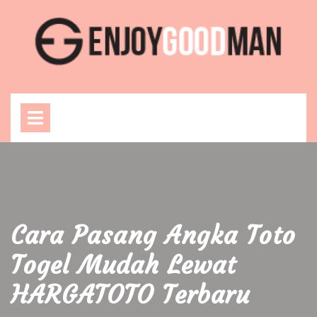
Skip
to
content
Open
Menu
Cara Pasang Angka Toto
Togel Mudah Lewat
HARGATOTO Terbaru