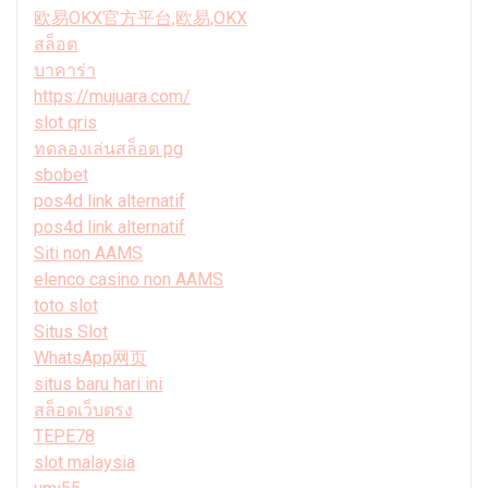
欧易OKX官方平台,欧易,OKX
สล็อต
บาคาร่า
https://mujuara.com/
slot qris
ทดลองเล่นสล็อต pg
sbobet
pos4d link alternatif
pos4d link alternatif
Siti non AAMS
elenco casino non AAMS
toto slot
Situs Slot
WhatsApp网页
situs baru hari ini
สล็อตเว็บตรง
TEPE78
slot malaysia