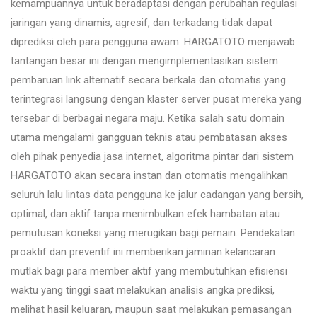
kemampuannya untuk beradaptasi dengan perubahan regulasi
jaringan yang dinamis, agresif, dan terkadang tidak dapat
diprediksi oleh para pengguna awam. HARGATOTO menjawab
tantangan besar ini dengan mengimplementasikan sistem
pembaruan link alternatif secara berkala dan otomatis yang
terintegrasi langsung dengan klaster server pusat mereka yang
tersebar di berbagai negara maju. Ketika salah satu domain
utama mengalami gangguan teknis atau pembatasan akses
oleh pihak penyedia jasa internet, algoritma pintar dari sistem
HARGATOTO akan secara instan dan otomatis mengalihkan
seluruh lalu lintas data pengguna ke jalur cadangan yang bersih,
optimal, dan aktif tanpa menimbulkan efek hambatan atau
pemutusan koneksi yang merugikan bagi pemain. Pendekatan
proaktif dan preventif ini memberikan jaminan kelancaran
mutlak bagi para member aktif yang membutuhkan efisiensi
waktu yang tinggi saat melakukan analisis angka prediksi,
melihat hasil keluaran, maupun saat melakukan pemasangan