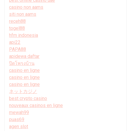
best online casino uae
casino non aams
siti non aams
receh88
togel88
hfm indonesia
api22
PAPA88
apidewa daftar
ปิดโพรงบ้าน
casino en ligne
casino en ligne
casino en ligne
ネットカジノ
best crypto casino
nouveaux casinos en ligne
mewah99
puas69
agen slot