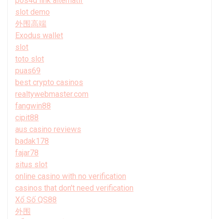
pos4d link alternatif
slot demo
外围高端
Exodus wallet
slot
toto slot
puas69
best crypto casinos
realtywebmaster.com
fangwin88
cipit88
aus casino reviews
badak178
fajar78
situs slot
online casino with no verification
casinos that don't need verification
Xổ Số QS88
外围