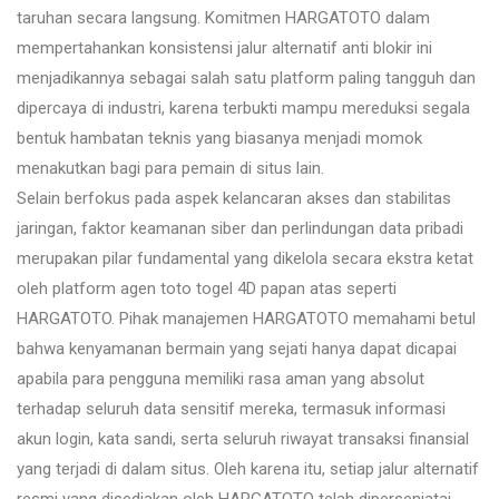
taruhan secara langsung. Komitmen HARGATOTO dalam
mempertahankan konsistensi jalur alternatif anti blokir ini
menjadikannya sebagai salah satu platform paling tangguh dan
dipercaya di industri, karena terbukti mampu mereduksi segala
bentuk hambatan teknis yang biasanya menjadi momok
menakutkan bagi para pemain di situs lain.
Selain berfokus pada aspek kelancaran akses dan stabilitas
jaringan, faktor keamanan siber dan perlindungan data pribadi
merupakan pilar fundamental yang dikelola secara ekstra ketat
oleh platform agen toto togel 4D papan atas seperti
HARGATOTO. Pihak manajemen HARGATOTO memahami betul
bahwa kenyamanan bermain yang sejati hanya dapat dicapai
apabila para pengguna memiliki rasa aman yang absolut
terhadap seluruh data sensitif mereka, termasuk informasi
akun login, kata sandi, serta seluruh riwayat transaksi finansial
yang terjadi di dalam situs. Oleh karena itu, setiap jalur alternatif
resmi yang disediakan oleh HARGATOTO telah dipersenjatai