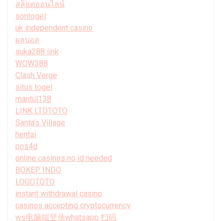
สล็อตออนไลน์
sontogel
uk independent casino
ผลบอล
suka288 link
WOW388
Clash Verge
situs togel
mantul138
LINK LTDTOTO
Santa’s Village
hentai
pos4d
online casinos no id needed
BOKEP INDO
LOGOTOTO
instant withdrawal casino
casinos accepting cryptocurrency
ws电脑端登录whatsapp 扫码