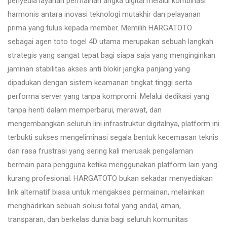
penyedia layanan permainan angka digital melalui kombinasi
harmonis antara inovasi teknologi mutakhir dan pelayanan
prima yang tulus kepada member. Memilih HARGATOTO
sebagai agen toto togel 4D utama merupakan sebuah langkah
strategis yang sangat tepat bagi siapa saja yang menginginkan
jaminan stabilitas akses anti blokir jangka panjang yang
dipadukan dengan sistem keamanan tingkat tinggi serta
performa server yang tanpa kompromi. Melalui dedikasi yang
tanpa henti dalam memperbarui, merawat, dan
mengembangkan seluruh lini infrastruktur digitalnya, platform ini
terbukti sukses mengeliminasi segala bentuk kecemasan teknis
dan rasa frustrasi yang sering kali merusak pengalaman
bermain para pengguna ketika menggunakan platform lain yang
kurang profesional. HARGATOTO bukan sekadar menyediakan
link alternatif biasa untuk mengakses permainan, melainkan
menghadirkan sebuah solusi total yang andal, aman,
transparan, dan berkelas dunia bagi seluruh komunitas