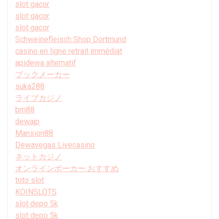
slot gacor
slot gacor
slot gacor
Schweinefleisch Shop Dortmund
casino en ligne retrait immédiat
apidewa alternatif
ブックメーカー
suka288
ライブカジノ
bm88
dewajp
Mansion88
Dewavegas Livecasino
ネットカジノ
オンラインポーカー おすすめ
toto slot
KOINSLOTS
slot depo 5k
slot depo 5k