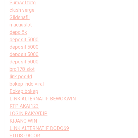
Sumsel toto
clash verge
Sildenafil
macauslot
depo 5k
deposit 5000
deposit 5000
deposit 5000
deposit 5000
bro178 slot
link pos4d
bokep indo viral
Bokep bokep
LINK ALTERNATIF BEWOKWIN
RTP AKAI123
LOGIN RAKYATJP
KIJANG WIN
LINK ALTERNATIF DODO69
SITUS GACOR