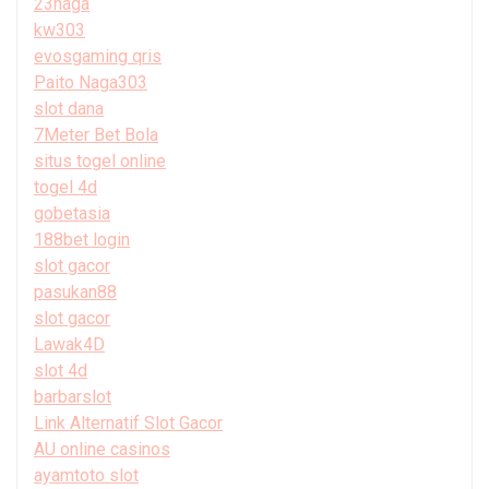
23naga
kw303
evosgaming qris
Paito Naga303
slot dana
7Meter Bet Bola
situs togel online
togel 4d
gobetasia
188bet login
slot gacor
pasukan88
slot gacor
Lawak4D
slot 4d
barbarslot
Link Alternatif Slot Gacor
AU online casinos
ayamtoto slot