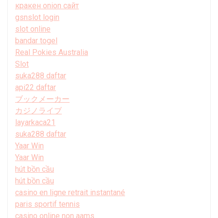
кракен onion сайт
gsnslot login
slot online
bandar togel
Real Pokies Australia
Slot
suka288 daftar
api22 daftar
ブックメーカー
カジノライブ
layarkaca21
suka288 daftar
Yaar Win
Yaar Win
hút bồn cầu
hút bồn cầu
casino en ligne retrait instantané
paris sportif tennis
casino online non aams