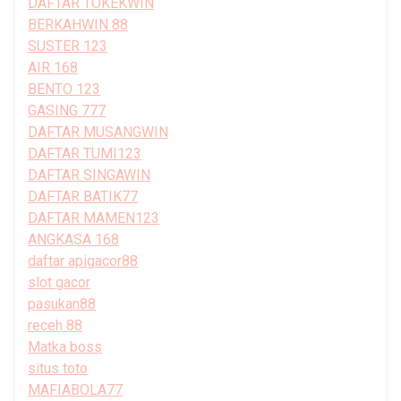
DAFTAR TOKEKWIN
BERKAHWIN 88
SUSTER 123
AIR 168
BENTO 123
GASING 777
DAFTAR MUSANGWIN
DAFTAR TUMI123
DAFTAR SINGAWIN
DAFTAR BATIK77
DAFTAR MAMEN123
ANGKASA 168
daftar apigacor88
slot gacor
pasukan88
receh 88
Matka boss
situs toto
MAFIABOLA77