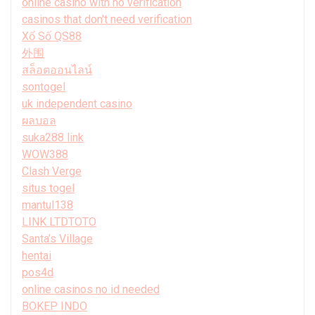
online casino with no verification
casinos that don't need verification
Xổ Số QS88
外围
สล็อตออนไลน์
sontogel
uk independent casino
ผลบอล
suka288 link
WOW388
Clash Verge
situs togel
mantul138
LINK LTDTOTO
Santa’s Village
hentai
pos4d
online casinos no id needed
BOKEP INDO