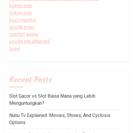
bokep indo
bokep indo
bocil ngentot
pos4d togel
ngentot anjing
pos4d link alternatif
togel
Recent Posts
Slot Gacor vs Slot Biasa Mana yang Lebih
Menguntungkan?
Nunu Tv Explained: Movies, Shows, And Cyclosis
Options