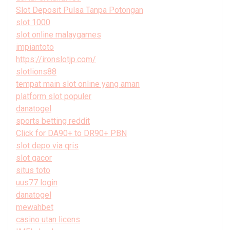
Slot Deposit Pulsa Tanpa Potongan
slot 1000
slot online malaygames
impiantoto
https://ironslotjp.com/
slotlions88
tempat main slot online yang aman
platform slot populer
danatogel
sports betting reddit
Click for DA90+ to DR90+ PBN
slot depo via qris
slot gacor
situs toto
uus77 login
danatogel
mewahbet
casino utan licens