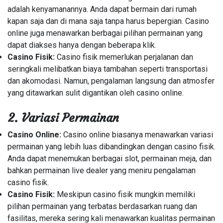
adalah kenyamanannya. Anda dapat bermain dari rumah
kapan saja dan di mana saja tanpa harus bepergian. Casino
online juga menawarkan berbagai pilihan permainan yang
dapat diakses hanya dengan beberapa klik.
Casino Fisik:
Casino fisik memerlukan perjalanan dan
seringkali melibatkan biaya tambahan seperti transportasi
dan akomodasi. Namun, pengalaman langsung dan atmosfer
yang ditawarkan sulit digantikan oleh casino online.
2. Variasi Permainan
Casino Online:
Casino online biasanya menawarkan variasi
permainan yang lebih luas dibandingkan dengan casino fisik.
Anda dapat menemukan berbagai slot, permainan meja, dan
bahkan permainan live dealer yang meniru pengalaman
casino fisik.
Casino Fisik:
Meskipun casino fisik mungkin memiliki
pilihan permainan yang terbatas berdasarkan ruang dan
fasilitas, mereka sering kali menawarkan kualitas permainan