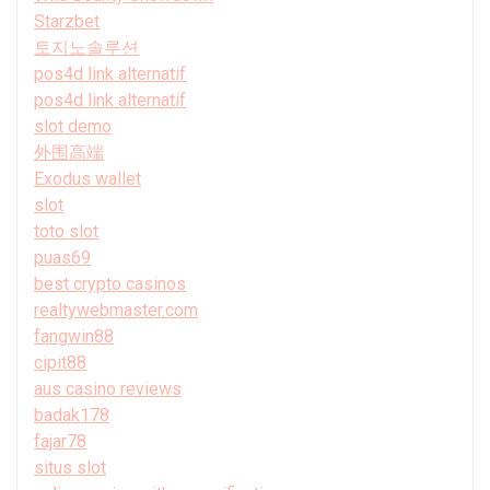
Starzbet
토지노솔루션
pos4d link alternatif
pos4d link alternatif
slot demo
外围高端
Exodus wallet
slot
toto slot
puas69
best crypto casinos
realtywebmaster.com
fangwin88
cipit88
aus casino reviews
badak178
fajar78
situs slot