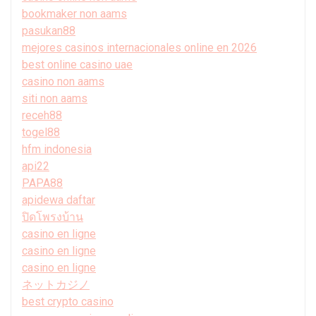
bookmaker non aams
pasukan88
mejores casinos internacionales online en 2026
best online casino uae
casino non aams
siti non aams
receh88
togel88
hfm indonesia
api22
PAPA88
apidewa daftar
ปิดโพรงบ้าน
casino en ligne
casino en ligne
casino en ligne
ネットカジノ
best crypto casino