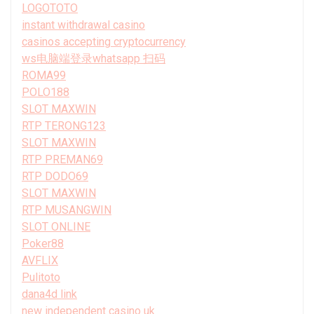
LOGOTOTO
instant withdrawal casino
casinos accepting cryptocurrency
ws电脑端登录whatsapp 扫码
ROMA99
POLO188
SLOT MAXWIN
RTP TERONG123
SLOT MAXWIN
RTP PREMAN69
RTP DODO69
SLOT MAXWIN
RTP MUSANGWIN
SLOT ONLINE
Poker88
AVFLIX
Pulitoto
dana4d link
new independent casino uk