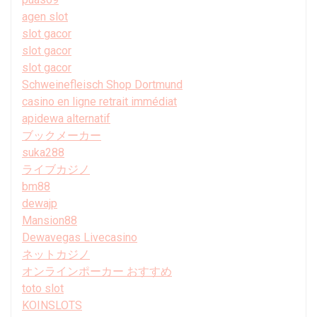
agen slot
slot gacor
slot gacor
slot gacor
Schweinefleisch Shop Dortmund
casino en ligne retrait immédiat
apidewa alternatif
ブックメーカー
suka288
ライブカジノ
bm88
dewajp
Mansion88
Dewavegas Livecasino
ネットカジノ
オンラインポーカー おすすめ
toto slot
KOINSLOTS