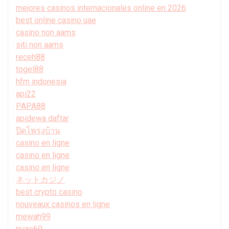
mejores casinos internacionales online en 2026
best online casino uae
casino non aams
siti non aams
receh88
togel88
hfm indonesia
api22
PAPA88
apidewa daftar
ปิดโพรงบ้าน
casino en ligne
casino en ligne
casino en ligne
ネットカジノ
best crypto casino
nouveaux casinos en ligne
mewah99
puas69