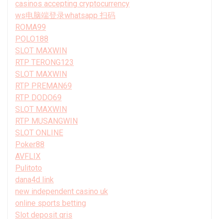
casinos accepting cryptocurrency
ws电脑端登录whatsapp 扫码
ROMA99
POLO188
SLOT MAXWIN
RTP TERONG123
SLOT MAXWIN
RTP PREMAN69
RTP DODO69
SLOT MAXWIN
RTP MUSANGWIN
SLOT ONLINE
Poker88
AVFLIX
Pulitoto
dana4d link
new independent casino uk
online sports betting
Slot deposit qris