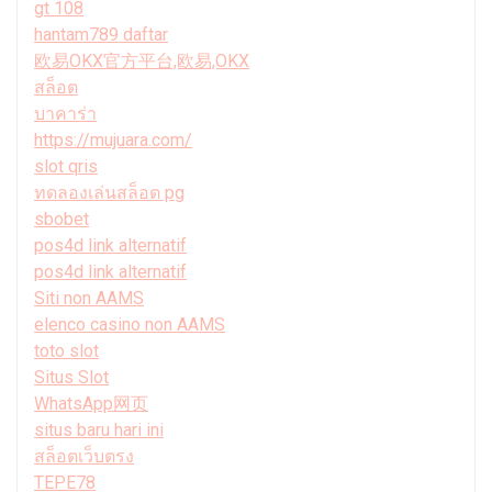
gt 108
hantam789 daftar
欧易OKX官方平台,欧易,OKX
สล็อต
บาคาร่า
https://mujuara.com/
slot qris
ทดลองเล่นสล็อต pg
sbobet
pos4d link alternatif
pos4d link alternatif
Siti non AAMS
elenco casino non AAMS
toto slot
Situs Slot
WhatsApp网页
situs baru hari ini
สล็อตเว็บตรง
TEPE78