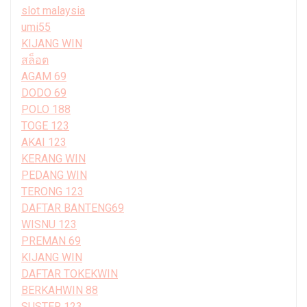
slot malaysia
umi55
KIJANG WIN
สล็อต
AGAM 69
DODO 69
POLO 188
TOGE 123
AKAI 123
KERANG WIN
PEDANG WIN
TERONG 123
DAFTAR BANTENG69
WISNU 123
PREMAN 69
KIJANG WIN
DAFTAR TOKEKWIN
BERKAHWIN 88
SUSTER 123