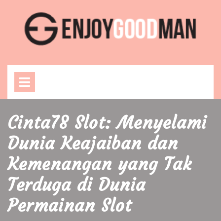
Skip
to
content
Open
Menu
Cinta78 Slot: Menyelami
Dunia Keajaiban dan
Kemenangan yang Tak
Terduga di Dunia
Permainan Slot