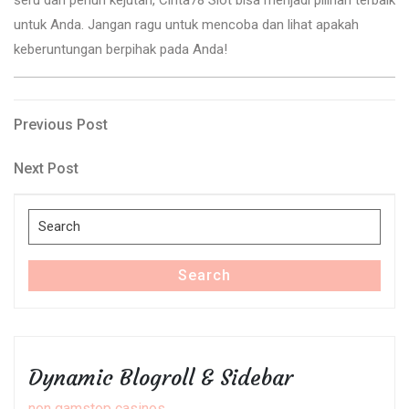
untuk Anda. Jangan ragu untuk mencoba dan lihat apakah
keberuntungan berpihak pada Anda!
Post
Previous
Previous Post
Post
navigation
Next
Next Post
Post
Search
for:
Search
Dynamic Blogroll & Sidebar
non gamstop casinos