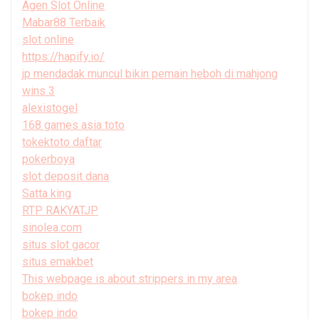
Agen Slot Online
Mabar88 Terbaik
slot online
https://hapify.io/
jp mendadak muncul bikin pemain heboh di mahjong
wins 3
alexistogel
168 games asia toto
tokektoto daftar
pokerboya
slot deposit dana
Satta king
RTP RAKYATJP
sinolea.com
situs slot gacor
situs emakbet
This webpage is about strippers in my area
bokep indo
bokep indo