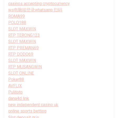
casinos accepting cryptocurrency
ws电脑端登录whatsapp 扫码
ROMA99
POLO188
SLOT MAXWIN
RTP TERONG123
SLOT MAXWIN
RTP PREMAN69
RTP DODO69
SLOT MAXWIN
RTP MUSANGWIN
SLOT ONLINE
Poker88
AVFLIX
Pulitoto
dana4d link
new independent casino uk
online sports betting
Slot deposit qris