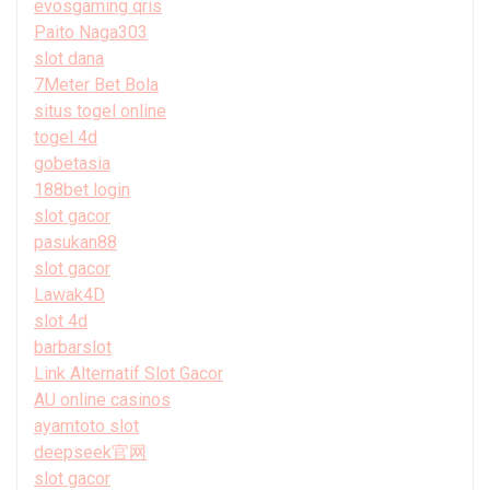
evosgaming qris
Paito Naga303
slot dana
7Meter Bet Bola
situs togel online
togel 4d
gobetasia
188bet login
slot gacor
pasukan88
slot gacor
Lawak4D
slot 4d
barbarslot
Link Alternatif Slot Gacor
AU online casinos
ayamtoto slot
deepseek官网
slot gacor