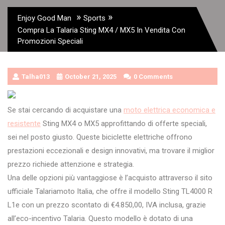
»
»
Enjoy Good Man
Sports
Compra La Talaria Sting MX4 / MX5 In Vendita Con
Promozioni Speciali
Talha013
October 21, 2025
0 Comments
Se stai cercando di acquistare una
moto elettrica economica e
resistente
Sting MX4 o MX5 approfittando di offerte speciali,
sei nel posto giusto. Queste biciclette elettriche offrono
prestazioni eccezionali e design innovativi, ma trovare il miglior
prezzo richiede attenzione e strategia.
Una delle opzioni più vantaggiose è l’acquisto attraverso il sito
ufficiale Talariamoto Italia, che offre il modello Sting TL4000 R
L1e con un prezzo scontato di €4.850,00, IVA inclusa, grazie
all’eco-incentivo Talaria. Questo modello è dotato di una