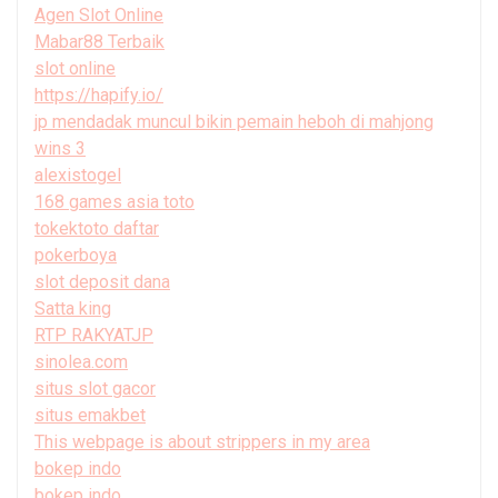
Agen Slot Online
Mabar88 Terbaik
slot online
https://hapify.io/
jp mendadak muncul bikin pemain heboh di mahjong
wins 3
alexistogel
168 games asia toto
tokektoto daftar
pokerboya
slot deposit dana
Satta king
RTP RAKYATJP
sinolea.com
situs slot gacor
situs emakbet
This webpage is about strippers in my area
bokep indo
bokep indo