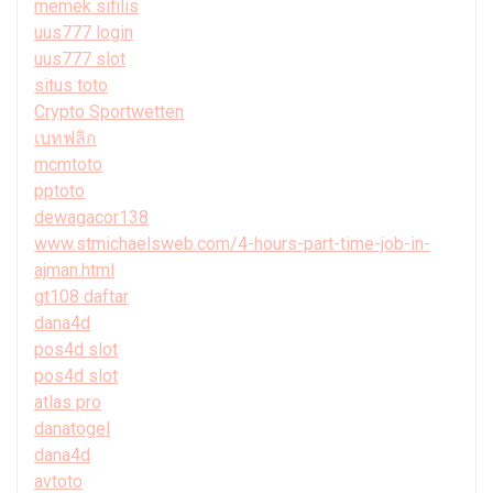
memek sifilis
uus777 login
uus777 slot
situs toto
Crypto Sportwetten
เบทฟลิก
mcmtoto
pptoto
dewagacor138
www.stmichaelsweb.com/4-hours-part-time-job-in-
ajman.html
gt108 daftar
dana4d
pos4d slot
pos4d slot
atlas pro
danatogel
dana4d
avtoto