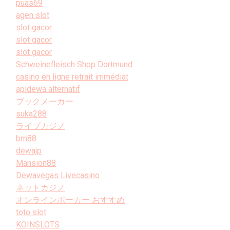
puas69
agen slot
slot gacor
slot gacor
slot gacor
Schweinefleisch Shop Dortmund
casino en ligne retrait immédiat
apidewa alternatif
ブックメーカー
suka288
ライブカジノ
bm88
dewajp
Mansion88
Dewavegas Livecasino
ネットカジノ
オンラインポーカー おすすめ
toto slot
KOINSLOTS