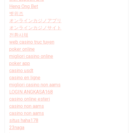
Heng Ong Bet
벳위즈
オンラインカジノアプリ
オンラインカジノサイト
전환사채
web casino truc tuyen
poker online
migliori casino online
poker app
casino usdt
casino en ligne
migliori casino non aams
LOGIN ANGKASA168
casino online esteri
casino non aams
casino non aams
situs haha178
23naga