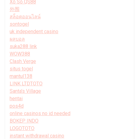
Xổ Số QS88
外围
สล็อตออนไลน์
sontogel
uk independent casino
ผลบอล
suka288 link
WOW388
Clash Verge
situs togel
mantul138
LINK LTDTOTO
Santa’s Village
hentai
pos4d
online casinos no id needed
BOKEP INDO
LOGOTOTO
instant withdrawal casino