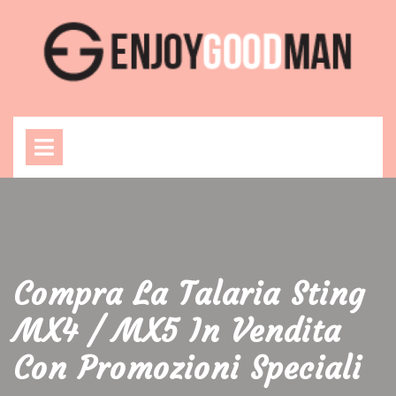
Skip
to
content
Open
Menu
Compra La Talaria Sting
MX4 / MX5 In Vendita
Con Promozioni Speciali