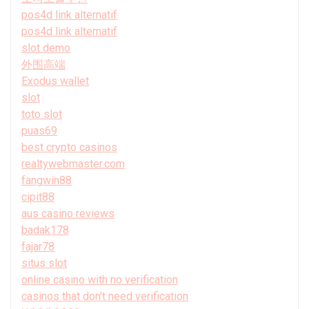
pos4d link alternatif
pos4d link alternatif
slot demo
外围高端
Exodus wallet
slot
toto slot
puas69
best crypto casinos
realtywebmaster.com
fangwin88
cipit88
aus casino reviews
badak178
fajar78
situs slot
online casino with no verification
casinos that don't need verification