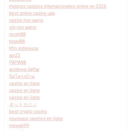
mejores casinos internacionales online en 2026
best online casino uae
casino non aams
siti non aams
receh88
togel88
hfm indonesia
api22
PAPA88
apidewa daftar
ปิดโพรงบ้าน
casino en ligne
casino en ligne
casino en ligne
ネットカジノ
best crypto casino
nouveaux casinos en ligne
mewah99