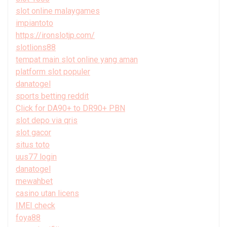
slot online malaygames
impiantoto
https://ironslotjp.com/
slotlions88
tempat main slot online yang aman
platform slot populer
danatogel
sports betting reddit
Click for DA90+ to DR90+ PBN
slot depo via qris
slot gacor
situs toto
uus77 login
danatogel
mewahbet
casino utan licens
IMEI check
foya88