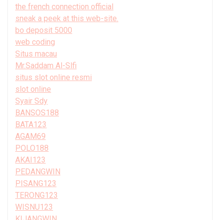
the french connection official
sneak a peek at this web-site.
bo deposit 5000
web coding
Situs macau
Mr.Saddam Al-Slfi
situs slot online resmi
slot online
Syair Sdy
BANSOS188
BATA123
AGAM69
POLO188
AKAI123
PEDANGWIN
PISANG123
TERONG123
WISNU123
KIJANGWIN