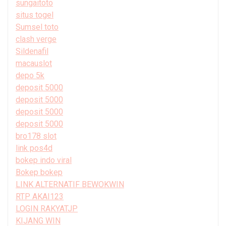
sungaitoto
situs togel
Sumsel toto
clash verge
Sildenafil
macauslot
depo 5k
deposit 5000
deposit 5000
deposit 5000
deposit 5000
bro178 slot
link pos4d
bokep indo viral
Bokep bokep
LINK ALTERNATIF BEWOKWIN
RTP AKAI123
LOGIN RAKYATJP
KIJANG WIN