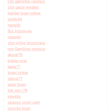
non gamstop casinos
slot gacor ewallet
bandar togel online
gelek4d
nasa4d
fbs indonesia
casushi
slot online terpercaya
non GamStop casinos
akurat79
bokep viral
laura77
togel online
sanca77
agen togel
link win178
kawijitu
кракен onion сайт
gsnslot login