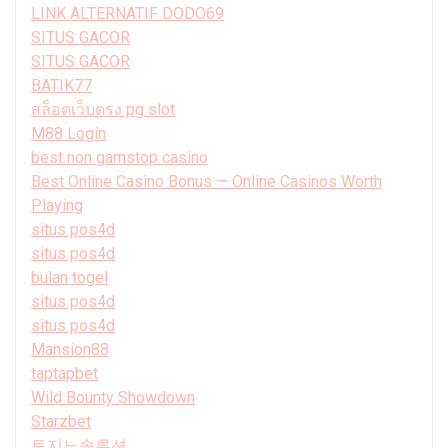
LINK ALTERNATIF DODO69
SITUS GACOR
SITUS GACOR
BATIK77
สล็อตเว็บตรง pg slot
M88 Login
best non gamstop casino
Best Online Casino Bonus — Online Casinos Worth
Playing
situs pos4d
situs pos4d
bulan togel
situs pos4d
situs pos4d
Mansion88
taptapbet
Wild Bounty Showdown
Starzbet
토지노솔루션