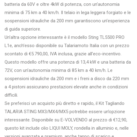
batteria da 60V e oltre 4kW di potenza, con un’autonomia
minima di 75 km a 40 km/h. Il telaio in lega leggera forgiato e le
sospensioni idrauliche da 200 mm garantiscono un’esperienza
di guida superiore.
Un’altra opzione interessante è il modello Sting TL5500 PRO
L1e, anch’esso disponibile su Talariamoto Italia con un prezzo
scontato di €5.790,00, IVA inclusa, grazie all’eco-incentivo.
Questo modello offre una potenza di 13,4 kW e una batteria da
72V, con un’autonomia minima di 85 km a 40 km/h. Le
sospensioni idrauliche da 200 mm e i freni a disco da 220 mm
a 4 pistoni assicurano prestazioni elevate anche in condizioni
difficili.
Se preferisci un acquisto più diretto e rapido, il Kit Tagliando
TALARIA STING MX3/MX4/MX5 potrebbe essere un’opzione
interessante. Disponibile su E-VOLVENDO al prezzo di €12,90,
questo kit include olio LIQUI MOLY, rondella in alluminio e, nelle
versioni avanzata e premium, anche tappo di scarico e