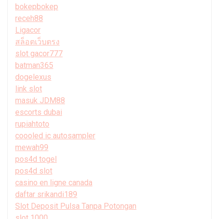
bokepbokep
receh88
Ligacor
สล็อตเว็บตรง
slot gacor777
batman365
dogelexus
link slot
masuk JDM88
escorts dubai
rupiahtoto
coooled ic autosampler
mewah99
pos4d togel
pos4d slot
casino en ligne canada
daftar srikandi189
Slot Deposit Pulsa Tanpa Potongan
slot 1000