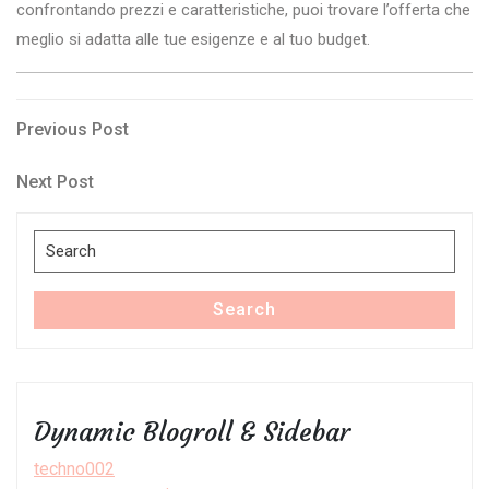
confrontando prezzi e caratteristiche, puoi trovare l’offerta che
meglio si adatta alle tue esigenze e al tuo budget.
Post
Previous
Previous Post
Post
navigation
Next
Next Post
Post
Search
for:
Search
Dynamic Blogroll & Sidebar
techno002