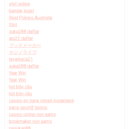
slot online
bandar togel
Real Pokies Australia
Slot
suka288 daftar
api22 daftar
ブックメーカー
カジノライブ
layarkaca21
suka288 daftar
Yaar Win
Yaar Win
hút bồn cầu
hút bồn cầu
casino en ligne retrait instantané
paris sportif tennis
casino online non aams
bookmaker non aams
pasukan88