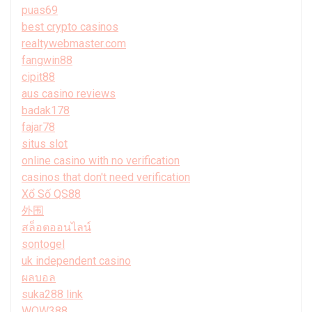
puas69
best crypto casinos
realtywebmaster.com
fangwin88
cipit88
aus casino reviews
badak178
fajar78
situs slot
online casino with no verification
casinos that don't need verification
Xổ Số QS88
外围
สล็อตออนไลน์
sontogel
uk independent casino
ผลบอล
suka288 link
WOW388