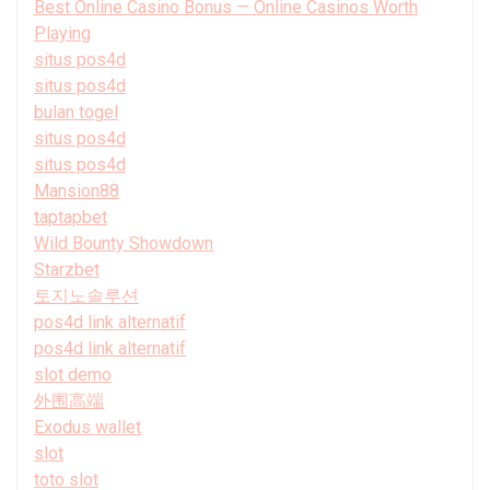
Best Online Casino Bonus — Online Casinos Worth
Playing
situs pos4d
situs pos4d
bulan togel
situs pos4d
situs pos4d
Mansion88
taptapbet
Wild Bounty Showdown
Starzbet
토지노솔루션
pos4d link alternatif
pos4d link alternatif
slot demo
外围高端
Exodus wallet
slot
toto slot