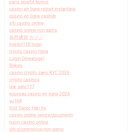
paris sportif tennis
casino en ligne retrait instantané
casino en ligne cashlib
siti casino online
casinò online non aams
仮想通貨 カジノ
mantul138 login
crypto casino Italia
Login Dewatogel
Bokep
casino crypto sans KYC 2026
crypto casinos
link sate777
nouveau casino en ligne 2026
vu168
Slot Gacor Hari Ini
casino online senza documenti
nuovi casino online
siti scommesse non aams