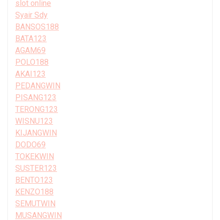
slot online
Syair Sdy
BANSOS188
BATA123
AGAM69
POLO188
AKAI123
PEDANGWIN
PISANG123
TERONG123
WISNU123
KIJANGWIN
DODO69
TOKEKWIN
SUSTER123
BENTO123
KENZO188
SEMUTWIN
MUSANGWIN