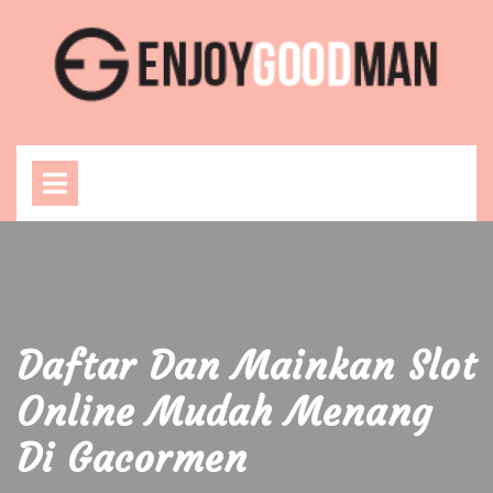
Skip
to
content
Open
Menu
Daftar Dan Mainkan Slot
Online Mudah Menang
Di Gacormen