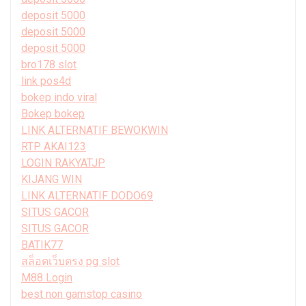
deposit 5000
deposit 5000
deposit 5000
bro178 slot
link pos4d
bokep indo viral
Bokep bokep
LINK ALTERNATIF BEWOKWIN
RTP AKAI123
LOGIN RAKYATJP
KIJANG WIN
LINK ALTERNATIF DODO69
SITUS GACOR
SITUS GACOR
BATIK77
สล็อตเว็บตรง pg slot
M88 Login
best non gamstop casino