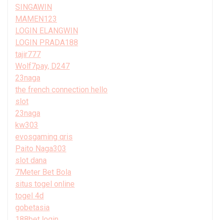
SINGAWIN
MAMEN123
LOGIN ELANGWIN
LOGIN PRADA188
tajir777
Wolf7pay, D247
23naga
the french connection hello
slot
23naga
kw303
evosgaming qris
Paito Naga303
slot dana
7Meter Bet Bola
situs togel online
togel 4d
gobetasia
188bet login