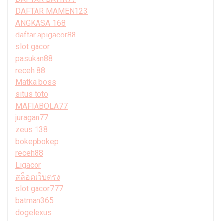
DAFTAR MAMEN123
ANGKASA 168
daftar apigacor88
slot gacor
pasukan88
receh 88
Matka boss
situs toto
MAFIABOLA77
juragan77
zeus 138
bokepbokep
receh88
Ligacor
สล็อตเว็บตรง
slot gacor777
batman365
dogelexus