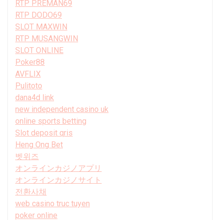
RTP PREMAN69
RTP DODO69
SLOT MAXWIN
RTP MUSANGWIN
SLOT ONLINE
Poker88
AVFLIX
Pulitoto
dana4d link
new independent casino uk
online sports betting
Slot deposit qris
Heng Ong Bet
벳위즈
オンラインカジノアプリ
オンラインカジノサイト
전환사채
web casino truc tuyen
poker online