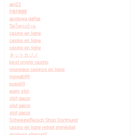
api22
PAPA88
apidewa daftar
ปิดโพรงบ้าน
casino en ligne
casino en ligne
casino en ligne
ネットカジノ
best crypto casino
nouveaux casinos en ligne
mewah99
puas69
agen slot
slot gacor
slot gacor
slot gacor
Schweinefleisch Shop Dortmund
casino en ligne retrait immédiat
apidewa alternatif