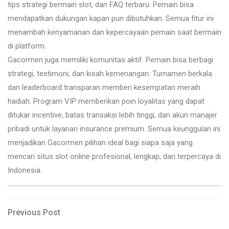
tips strategi bermain slot, dan FAQ terbaru. Pemain bisa
mendapatkan dukungan kapan pun dibutuhkan. Semua fitur ini
menambah kenyamanan dan kepercayaan pemain saat bermain
di platform.
Gacormen juga memiliki komunitas aktif. Pemain bisa berbagi
strategi, testimoni, dan kisah kemenangan. Turnamen berkala
dan leaderboard transparan memberi kesempatan meraih
hadiah. Program VIP memberikan poin loyalitas yang dapat
ditukar incentive, batas transaksi lebih tinggi, dan akun manajer
pribadi untuk layanan insurance premium. Semua keunggulan ini
menjadikan Gacormen pilihan ideal bagi siapa saja yang
mencari situs slot online profesional, lengkap, dan terpercaya di
Indonesia.
Post
Previous
Previous Post
Post