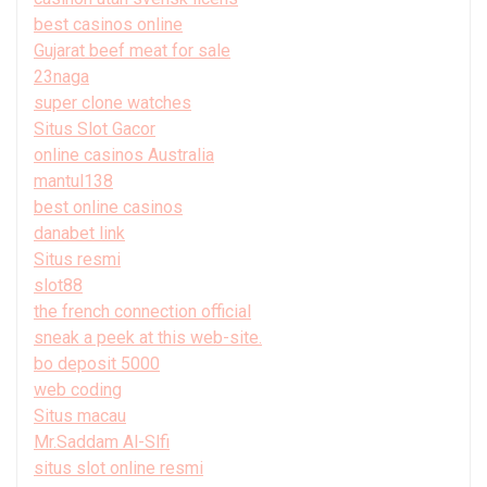
best casinos online
Gujarat beef meat for sale
23naga
super clone watches
Situs Slot Gacor
online casinos Australia
mantul138
best online casinos
danabet link
Situs resmi
slot88
the french connection official
sneak a peek at this web-site.
bo deposit 5000
web coding
Situs macau
Mr.Saddam Al-Slfi
situs slot online resmi