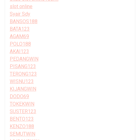
slot online
Syair Sdy
BANSOS188
BATA123
AGAM69
POLO188
AKAI123
PEDANGWIN
PISANG123
TERONG123
WISNU123
KIJANGWIN
DODO69
TOKEKWIN
SUSTER123
BENTO123
KENZO188
SEMUTWIN