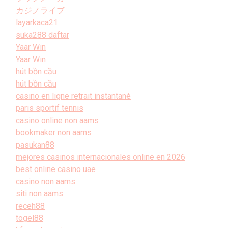
カジノライブ
layarkaca21
suka288 daftar
Yaar Win
Yaar Win
hút bồn cầu
hút bồn cầu
casino en ligne retrait instantané
paris sportif tennis
casino online non aams
bookmaker non aams
pasukan88
mejores casinos internacionales online en 2026
best online casino uae
casino non aams
siti non aams
receh88
togel88