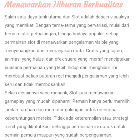
Menawarkan Hiburan Berkualitas
Salah satu daya tarik utama dari Slot adalah desain visualnya
yang memikat. Dengan tema-tema yang bervariasi, mulai dari
tema mistik, petualangan, hingga budaya populer, setiap
permainan slot di menawarkan pengalaman visible yang
menyenangkan dan memanjakan mata. Grafis yang tajam,
animasi yang halus, dan efek suara yang imersif menciptakan
suasana permainan yang lebih hidup dan menghibur. Ini
membuat setiap putaran reel menjadi pengalaman yang lebih
seru dan tidak membosankan.
Selain desainnya yang menarik, Slot juga menawarkan
gameplay yang mudah dipahami. Pemain hanya perlu memilih
jumlah taruhan dan memutar gulungan untuk mencoba
keberuntungan mereka. Tidak ada keterampilan atau strategi
rumit yang dibutuhkan, sehingga permainan ini cocok untuk
pemain pemula maupun yang sudah berpengalaman.