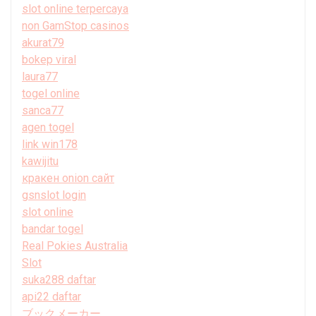
slot online terpercaya
non GamStop casinos
akurat79
bokep viral
laura77
togel online
sanca77
agen togel
link win178
kawijitu
кракен onion сайт
gsnslot login
slot online
bandar togel
Real Pokies Australia
Slot
suka288 daftar
api22 daftar
ブックメーカー