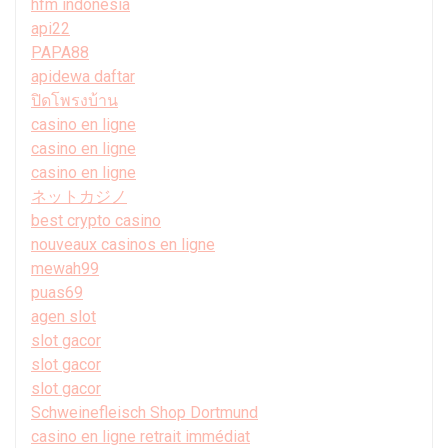
hfm indonesia
api22
PAPA88
apidewa daftar
ปิดโพรงบ้าน
casino en ligne
casino en ligne
casino en ligne
ネットカジノ
best crypto casino
nouveaux casinos en ligne
mewah99
puas69
agen slot
slot gacor
slot gacor
slot gacor
Schweinefleisch Shop Dortmund
casino en ligne retrait immédiat