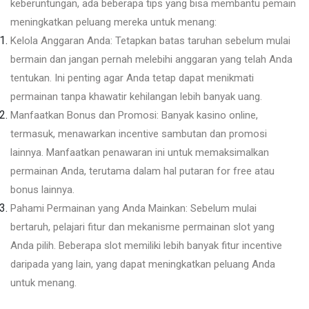
keberuntungan, ada beberapa tips yang bisa membantu pemain
meningkatkan peluang mereka untuk menang:
Kelola Anggaran Anda: Tetapkan batas taruhan sebelum mulai
bermain dan jangan pernah melebihi anggaran yang telah Anda
tentukan. Ini penting agar Anda tetap dapat menikmati
permainan tanpa khawatir kehilangan lebih banyak uang.
Manfaatkan Bonus dan Promosi: Banyak kasino online,
termasuk, menawarkan incentive sambutan dan promosi
lainnya. Manfaatkan penawaran ini untuk memaksimalkan
permainan Anda, terutama dalam hal putaran for free atau
bonus lainnya.
Pahami Permainan yang Anda Mainkan: Sebelum mulai
bertaruh, pelajari fitur dan mekanisme permainan slot yang
Anda pilih. Beberapa slot memiliki lebih banyak fitur incentive
daripada yang lain, yang dapat meningkatkan peluang Anda
untuk menang.