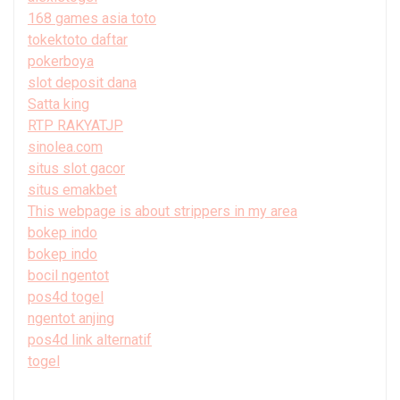
168 games asia toto
tokektoto daftar
pokerboya
slot deposit dana
Satta king
RTP RAKYATJP
sinolea.com
situs slot gacor
situs emakbet
This webpage is about strippers in my area
bokep indo
bokep indo
bocil ngentot
pos4d togel
ngentot anjing
pos4d link alternatif
togel