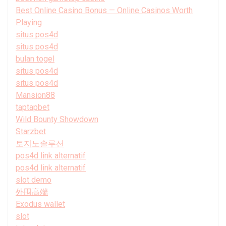
Best Online Casino Bonus — Online Casinos Worth
Playing
situs pos4d
situs pos4d
bulan togel
situs pos4d
situs pos4d
Mansion88
taptapbet
Wild Bounty Showdown
Starzbet
토지노솔루션
pos4d link alternatif
pos4d link alternatif
slot demo
外围高端
Exodus wallet
slot