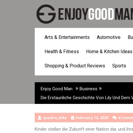
Skip
to
content
Arts & Entertainments
Automotive
Bu
Die Erstaunliche Ge
Health & Fitness
Home & Kitchen Ideas
Garten, Wo Pflanze
Verwendeten
Shopping & Product Reviews
Sports
»
»
Enjoy Good Man
Business
Die Erstaunliche Geschichte Von Lily Und De
quadro_bike
February 13, 2025
0 Comm
Kinder stellen die Zukunft einer Nation dar, und ih