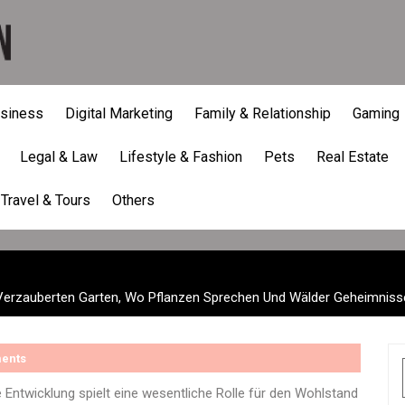
siness
Digital Marketing
Family & Relationship
Gaming
schichte Von Lily Und Dem
Legal & Law
Lifestyle & Fashion
Pets
Real Estate
n Sprechen Und Wälder Ge
Travel & Tours
Others
m Verzauberten Garten, Wo Pflanzen Sprechen Und Wälder Geheimnis
ents
re Entwicklung spielt eine wesentliche Rolle für den Wohlstand