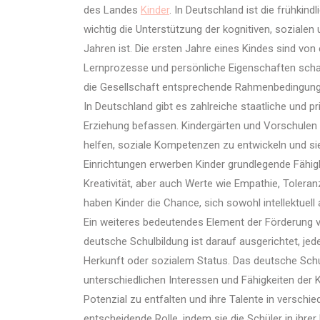
des Landes
Kinder
. In Deutschland ist die frühkin
wichtig die Unterstützung der kognitiven, sozialen
Jahren ist. Die ersten Jahre eines Kindes sind von
Lernprozesse und persönliche Eigenschaften schaff
die Gesellschaft entsprechende Rahmenbedingungen
In Deutschland gibt es zahlreiche staatliche und pri
Erziehung befassen. Kindergärten und Vorschulen s
helfen, soziale Kompetenzen zu entwickeln und sie
Einrichtungen erwerben Kinder grundlegende Fähig
Kreativität, aber auch Werte wie Empathie, Toleran
haben Kinder die Chance, sich sowohl intellektuell
Ein weiteres bedeutendes Element der Förderung v
deutsche Schulbildung ist darauf ausgerichtet, jed
Herkunft oder sozialem Status. Das deutsche Schu
unterschiedlichen Interessen und Fähigkeiten der K
Potenzial zu entfalten und ihre Talente in verschie
entscheidende Rolle, indem sie die Schüler in ihrer