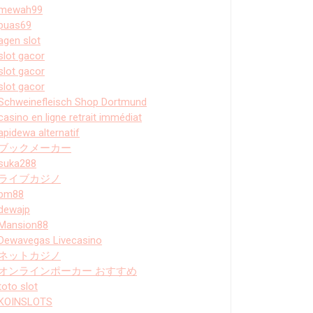
mewah99
puas69
agen slot
slot gacor
slot gacor
slot gacor
Schweinefleisch Shop Dortmund
casino en ligne retrait immédiat
apidewa alternatif
ブックメーカー
suka288
ライブカジノ
bm88
dewajp
Mansion88
Dewavegas Livecasino
ネットカジノ
オンラインポーカー おすすめ
toto slot
KOINSLOTS