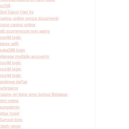
vu168
Slot Gacor Hari Ini
casino online senza documenti
nuovi casino online
siti scommesse non aams
pos4d login
agree with
suka288 login
Manage multiple accounts
pos4d login
pos4d login
pos4d login
apidewa daftar
petirgacor
casino en ligne avec bonus Belgique
slot online
sungaitoto
situs togel
Sumsel toto
clash verge