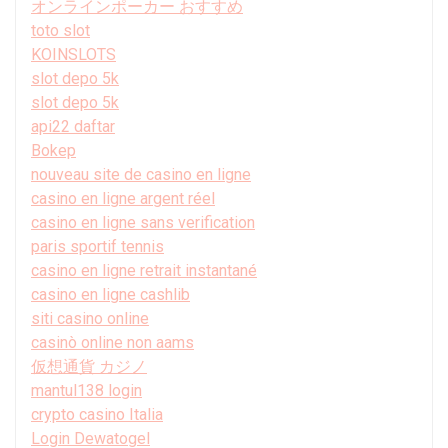
オンラインポーカー おすすめ
toto slot
KOINSLOTS
slot depo 5k
slot depo 5k
api22 daftar
Bokep
nouveau site de casino en ligne
casino en ligne argent réel
casino en ligne sans verification
paris sportif tennis
casino en ligne retrait instantané
casino en ligne cashlib
siti casino online
casinò online non aams
仮想通貨 カジノ
mantul138 login
crypto casino Italia
Login Dewatogel