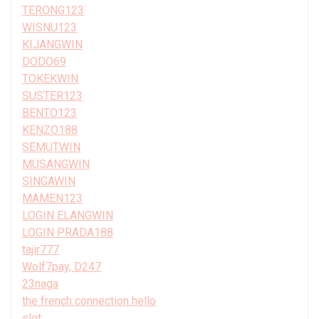
TERONG123
WISNU123
KIJANGWIN
DODO69
TOKEKWIN
SUSTER123
BENTO123
KENZO188
SEMUTWIN
MUSANGWIN
SINGAWIN
MAMEN123
LOGIN ELANGWIN
LOGIN PRADA188
tajir777
Wolf7pay, D247
23naga
the french connection hello
slot