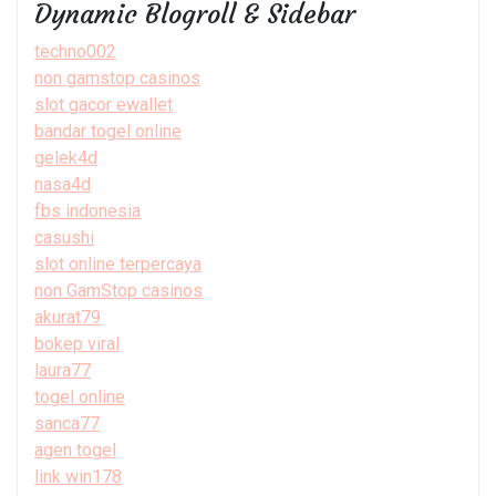
Dynamic Blogroll & Sidebar
techno002
non gamstop casinos
slot gacor ewallet
bandar togel online
gelek4d
nasa4d
fbs indonesia
casushi
slot online terpercaya
non GamStop casinos
akurat79
bokep viral
laura77
togel online
sanca77
agen togel
link win178