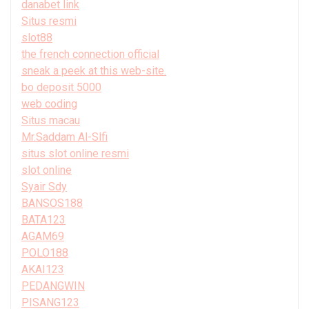
danabet link
Situs resmi
slot88
the french connection official
sneak a peek at this web-site.
bo deposit 5000
web coding
Situs macau
Mr.Saddam Al-Slfi
situs slot online resmi
slot online
Syair Sdy
BANSOS188
BATA123
AGAM69
POLO188
AKAI123
PEDANGWIN
PISANG123