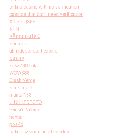
online casino with no verification
casinos that don't need verification
Xổ Số QS88
外围
สล็อตออนไลน์
sontogel
uk independent casino
ผลบอล
suka288 link
WOW388
Clash Verge
situs togel
mantul138
LINK LTDTOTO
Santa’s Village
hentai
pos4d
online casinos no id needed