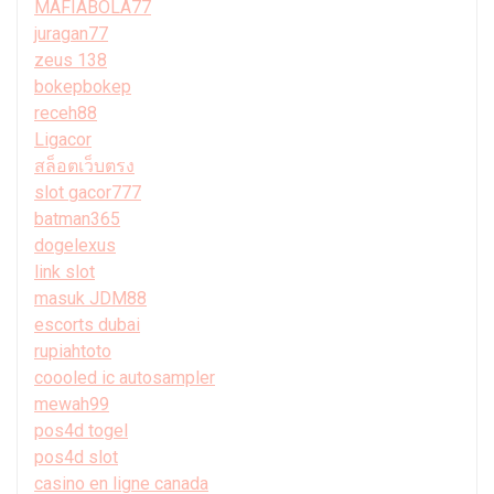
MAFIABOLA77
juragan77
zeus 138
bokepbokep
receh88
Ligacor
สล็อตเว็บตรง
slot gacor777
batman365
dogelexus
link slot
masuk JDM88
escorts dubai
rupiahtoto
coooled ic autosampler
mewah99
pos4d togel
pos4d slot
casino en ligne canada