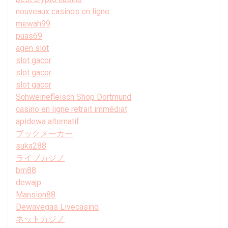
nouveaux casinos en ligne
mewah99
puas69
agen slot
slot gacor
slot gacor
slot gacor
Schweinefleisch Shop Dortmund
casino en ligne retrait immédiat
apidewa alternatif
ブックメーカー
suka288
ライブカジノ
bm88
dewajp
Mansion88
Dewavegas Livecasino
ネットカジノ