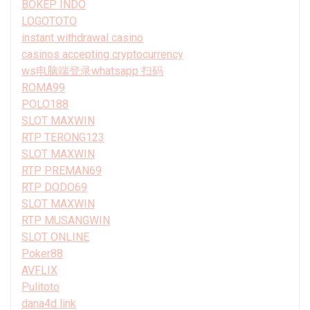
BOKEP INDO
LOGOTOTO
instant withdrawal casino
casinos accepting cryptocurrency
ws电脑端登录whatsapp 扫码
ROMA99
POLO188
SLOT MAXWIN
RTP TERONG123
SLOT MAXWIN
RTP PREMAN69
RTP DODO69
SLOT MAXWIN
RTP MUSANGWIN
SLOT ONLINE
Poker88
AVFLIX
Pulitoto
dana4d link