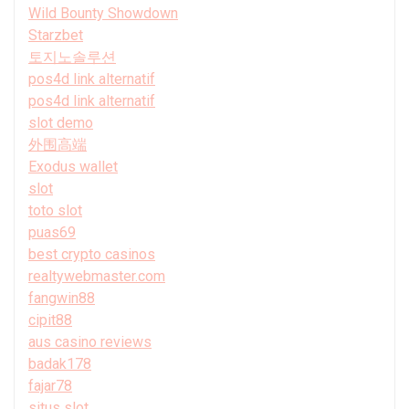
Wild Bounty Showdown
Starzbet
토지노솔루션
pos4d link alternatif
pos4d link alternatif
slot demo
外围高端
Exodus wallet
slot
toto slot
puas69
best crypto casinos
realtywebmaster.com
fangwin88
cipit88
aus casino reviews
badak178
fajar78
situs slot