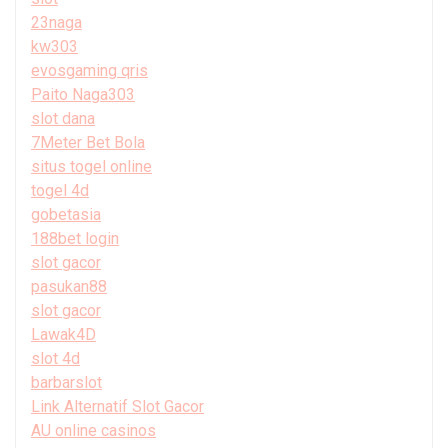
23naga
kw303
evosgaming qris
Paito Naga303
slot dana
7Meter Bet Bola
situs togel online
togel 4d
gobetasia
188bet login
slot gacor
pasukan88
slot gacor
Lawak4D
slot 4d
barbarslot
Link Alternatif Slot Gacor
AU online casinos