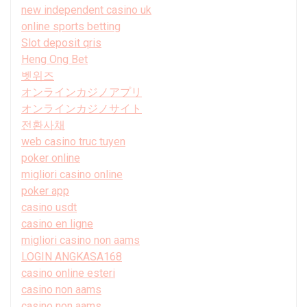
new independent casino uk
online sports betting
Slot deposit qris
Heng Ong Bet
벳위즈
オンラインカジノアプリ
オンラインカジノサイト
전환사채
web casino truc tuyen
poker online
migliori casino online
poker app
casino usdt
casino en ligne
migliori casino non aams
LOGIN ANGKASA168
casino online esteri
casino non aams
casino non aams