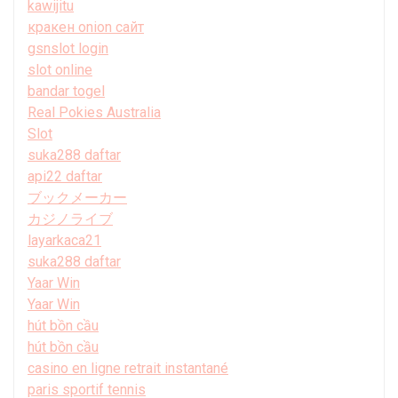
kawijitu
кракен onion сайт
gsnslot login
slot online
bandar togel
Real Pokies Australia
Slot
suka288 daftar
api22 daftar
ブックメーカー
カジノライブ
layarkaca21
suka288 daftar
Yaar Win
Yaar Win
hút bồn cầu
hút bồn cầu
casino en ligne retrait instantané
paris sportif tennis