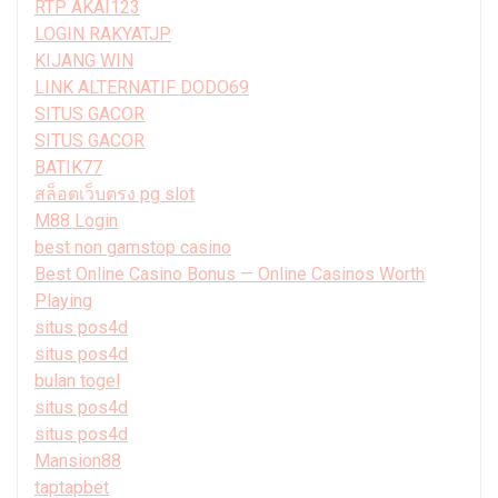
RTP AKAI123
LOGIN RAKYATJP
KIJANG WIN
LINK ALTERNATIF DODO69
SITUS GACOR
SITUS GACOR
BATIK77
สล็อตเว็บตรง pg slot
M88 Login
best non gamstop casino
Best Online Casino Bonus — Online Casinos Worth
Playing
situs pos4d
situs pos4d
bulan togel
situs pos4d
situs pos4d
Mansion88
taptapbet