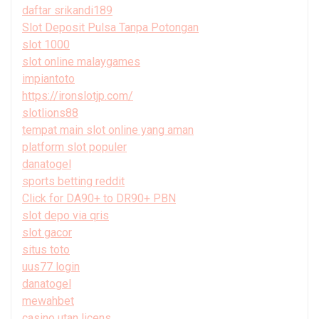
daftar srikandi189
Slot Deposit Pulsa Tanpa Potongan
slot 1000
slot online malaygames
impiantoto
https://ironslotjp.com/
slotlions88
tempat main slot online yang aman
platform slot populer
danatogel
sports betting reddit
Click for DA90+ to DR90+ PBN
slot depo via qris
slot gacor
situs toto
uus77 login
danatogel
mewahbet
casino utan licens