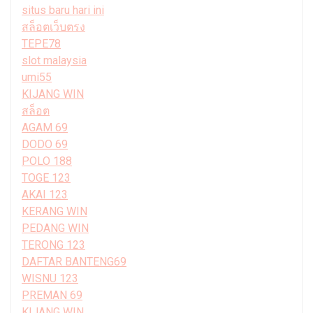
situs baru hari ini
สล็อตเว็บตรง
TEPE78
slot malaysia
umi55
KIJANG WIN
สล็อต
AGAM 69
DODO 69
POLO 188
TOGE 123
AKAI 123
KERANG WIN
PEDANG WIN
TERONG 123
DAFTAR BANTENG69
WISNU 123
PREMAN 69
KIJANG WIN