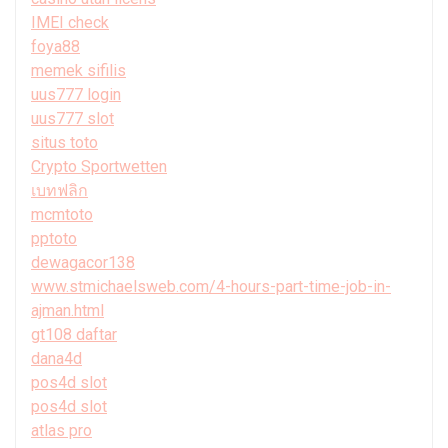
IMEI check
foya88
memek sifilis
uus777 login
uus777 slot
situs toto
Crypto Sportwetten
เบทฟลิก
mcmtoto
pptoto
dewagacor138
www.stmichaelsweb.com/4-hours-part-time-job-in-
ajman.html
gt108 daftar
dana4d
pos4d slot
pos4d slot
atlas pro