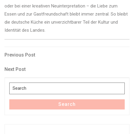
oder bei einer kreativen Neuinterpretation – die Liebe zum
Essen und zur Gastfreundschaft bleibt immer zentral. So bleibt
die deutsche Küche ein unverzichtbarer Teil der Kultur und
Identität des Landes.
Post
Previous
Previous Post
Post
navigation
Next
Next Post
Post
Search
for:
Search