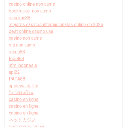
casino online non aams
bookmaker non aams
pasukan88
mejores casinos internacionales online en 2026
best online casino uae
casino non aams
siti non aams
receh88
togel88
hfm indonesia
api22
PAPA88
apidewa daftar
ปิดโพรงบ้าน
casino en ligne
casino en ligne
casino en ligne
ネットカジノ
best crypto casino