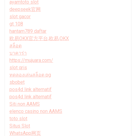
ayamtoto slot
deepseek官网
slot gacor
gt 108
hantam789 daftar
欧易OKX官方平台,欧易,OKX
สล็อต
บาคาร่า
https://mujuara.com/
slot qris
ทดลองเล่นสล็อต pg
sbobet
pos4d link alternatif
pos4d link alternatif
Siti non AAMS
elenco casino non AAMS
toto slot
Situs Slot
WhatsApp网页