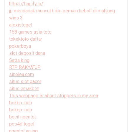
https://hapify.io/
jp mendadak muncul bikin pemain heboh di mahjong
wins 3
alexistogel
168 games asia toto
tokektoto daftar
pokerboya
slot deposit dana
Satta king
RTP RAKYATJP
sinolea.com
situs slot gacor
situs emakbet
This webpage is about strippers in my area
bokep indo
bokep indo
bocil ngentot
pos4d togel
ngentot anjing