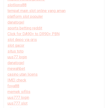
slotlions88
tempat main slot online yang aman
platform slot populer
danatogel
sports betting reddit
Click for DA90+ to DR90+ PBN
slot depo via qris
slot gacor
situs toto
uus77 login
danatogel
mewahbet
casino utan licens
IMEI check
foya88
memek sifilis
uus777 login
uus777 slot