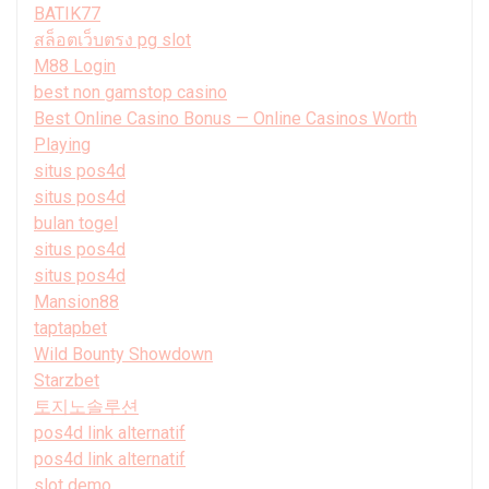
BATIK77
สล็อตเว็บตรง pg slot
M88 Login
best non gamstop casino
Best Online Casino Bonus — Online Casinos Worth
Playing
situs pos4d
situs pos4d
bulan togel
situs pos4d
situs pos4d
Mansion88
taptapbet
Wild Bounty Showdown
Starzbet
토지노솔루션
pos4d link alternatif
pos4d link alternatif
slot demo