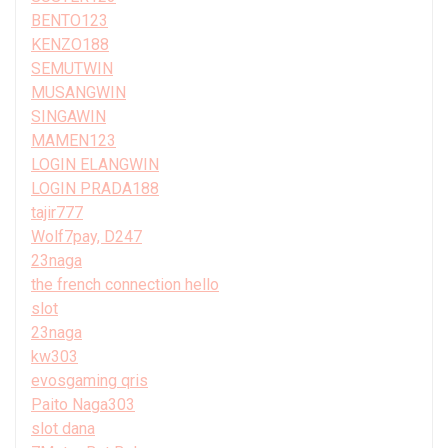
BENTO123
KENZO188
SEMUTWIN
MUSANGWIN
SINGAWIN
MAMEN123
LOGIN ELANGWIN
LOGIN PRADA188
tajir777
Wolf7pay, D247
23naga
the french connection hello
slot
23naga
kw303
evosgaming qris
Paito Naga303
slot dana