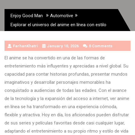
»
»
Enjoy Good Man
Automotive
Explorar el universo del anime en línea con estilo
FarhanKhatri
January 10, 2026
0 Comments
El anime se ha convertido en una de las formas de
entretenimiento más influyentes y apreciadas a nivel global. Su
capacidad para contar historias profundas, presentar mundos
imaginativos y desarrollar personajes memorables ha
conquistado a audiencias de todas las edades. Con el avance
de la tecnología y la expansión del acceso a internet, ver anime
en línea se ha transformado en una experiencia cómoda,
flexible y atractiva. Hoy en día, los aficionados pueden disfrutar
de sus series y películas favoritas desde casi cualquier lugar,
adaptando el entretenimiento a su propio ritmo y estilo de vida