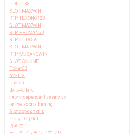
POLO188
SLOT MAXWIN
RTP TERONG123
SLOT MAXWIN
RTP PREMAN69
RTP DODO69
SLOT MAXWIN
RTP MUSANGWIN
SLOT ONLINE
Poker88
AVFLIX
Pulitoto
dana4d link
new independent casino uk
online sports betting
Slot deposit qris
Heng Ong Bet
벳위즈
オンラインカジノアプリ