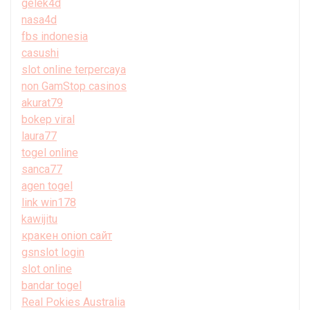
gelek4d
nasa4d
fbs indonesia
casushi
slot online terpercaya
non GamStop casinos
akurat79
bokep viral
laura77
togel online
sanca77
agen togel
link win178
kawijitu
кракен onion сайт
gsnslot login
slot online
bandar togel
Real Pokies Australia