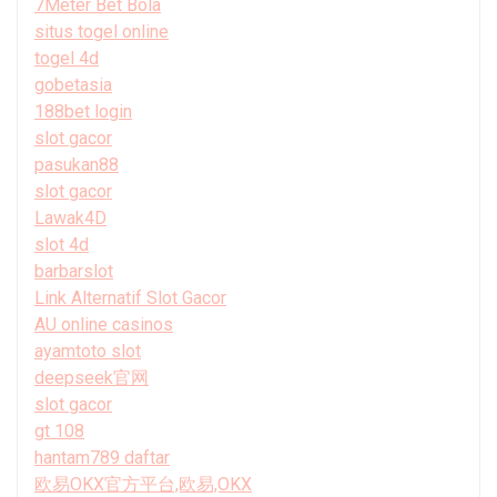
7Meter Bet Bola
situs togel online
togel 4d
gobetasia
188bet login
slot gacor
pasukan88
slot gacor
Lawak4D
slot 4d
barbarslot
Link Alternatif Slot Gacor
AU online casinos
ayamtoto slot
deepseek官网
slot gacor
gt 108
hantam789 daftar
欧易OKX官方平台,欧易,OKX