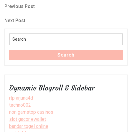
Post
Previous
Previous Post
Post
navigation
Next
Next Post
Post
Search
for:
Search
Dynamic Blogroll & Sidebar
rtp arjuna4d
techno002
non gamstop casinos
slot gacor ewallet
bandar togel online