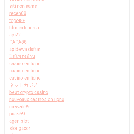
siti non aams
receh88
togel88
hfm indonesia
api22
PAPA88
apidewa daftar
ปิดโพรงบ้าน
casino en ligne
casino en ligne
casino en ligne
ネットカジノ
best crypto casino
nouveaux casinos en ligne
mewah99
puas69
agen slot
slot gacor