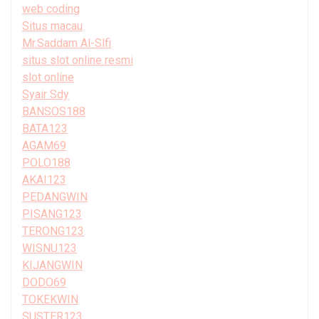
web coding
Situs macau
Mr.Saddam Al-Slfi
situs slot online resmi
slot online
Syair Sdy
BANSOS188
BATA123
AGAM69
POLO188
AKAI123
PEDANGWIN
PISANG123
TERONG123
WISNU123
KIJANGWIN
DODO69
TOKEKWIN
SUSTER123