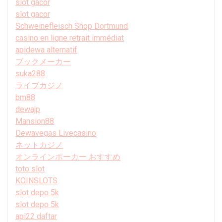
slot gacor
slot gacor
Schweinefleisch Shop Dortmund
casino en ligne retrait immédiat
apidewa alternatif
ブックメーカー
suka288
ライブカジノ
bm88
dewajp
Mansion88
Dewavegas Livecasino
ネットカジノ
オンラインポーカー おすすめ
toto slot
KOINSLOTS
slot depo 5k
slot depo 5k
api22 daftar