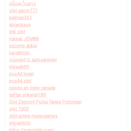
สล็อตเว็บตรง
slot gacor777
batman365
dogelexus
link slot
masuk JDM88
escorts dubai
rupiahtoto
coooled ic autosampler
mewah99
pos4d togel
pos4d slot
casino en ligne canada
daftar srikandi189
Slot Deposit Pulsa Tanpa Potongan
slot 1000
slot online malaygames
impiantoto
https://ironslotjp.com/