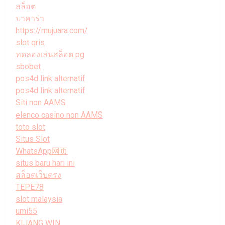
สล็อต
บาคาร่า
https://mujuara.com/
slot qris
ทดลองเล่นสล็อต pg
sbobet
pos4d link alternatif
pos4d link alternatif
Siti non AAMS
elenco casino non AAMS
toto slot
Situs Slot
WhatsApp网页
situs baru hari ini
สล็อตเว็บตรง
TEPE78
slot malaysia
umi55
KIJANG WIN