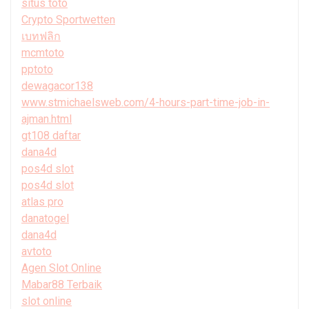
situs toto
Crypto Sportwetten
เบทฟลิก
mcmtoto
pptoto
dewagacor138
www.stmichaelsweb.com/4-hours-part-time-job-in-
ajman.html
gt108 daftar
dana4d
pos4d slot
pos4d slot
atlas pro
danatogel
dana4d
avtoto
Agen Slot Online
Mabar88 Terbaik
slot online