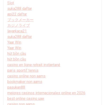
Slot
suka288 daftar
api22 daftar
ブックメーカー
カジノライブ
layarkaca21
suka288 daftar
Yaar Win
Yaar Win
hút bồn cầu
hút bồn cầu
casino en ligne retrait instantané
paris sportif tennis
casino online non aams
bookmaker non aams
pasukan88
mejores casinos internacionales online en 2026
best online casino uae
casino non aams