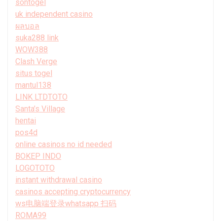
sontogel
uk independent casino
ผลบอล
suka288 link
WOW388
Clash Verge
situs togel
mantul138
LINK LTDTOTO
Santa’s Village
hentai
pos4d
online casinos no id needed
BOKEP INDO
LOGOTOTO
instant withdrawal casino
casinos accepting cryptocurrency
ws电脑端登录whatsapp 扫码
ROMA99