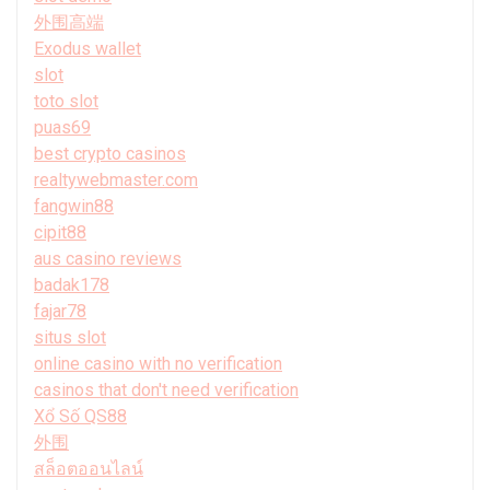
外围高端
Exodus wallet
slot
toto slot
puas69
best crypto casinos
realtywebmaster.com
fangwin88
cipit88
aus casino reviews
badak178
fajar78
situs slot
online casino with no verification
casinos that don't need verification
Xổ Số QS88
外围
สล็อตออนไลน์