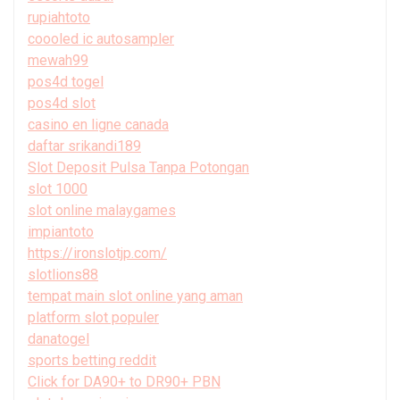
rupiahtoto
coooled ic autosampler
mewah99
pos4d togel
pos4d slot
casino en ligne canada
daftar srikandi189
Slot Deposit Pulsa Tanpa Potongan
slot 1000
slot online malaygames
impiantoto
https://ironslotjp.com/
slotlions88
tempat main slot online yang aman
platform slot populer
danatogel
sports betting reddit
Click for DA90+ to DR90+ PBN