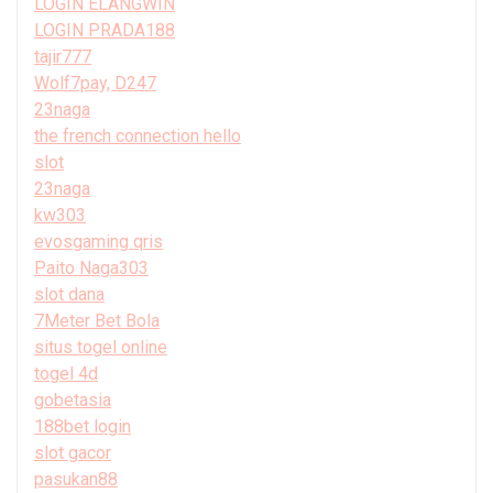
LOGIN ELANGWIN
LOGIN PRADA188
tajir777
Wolf7pay, D247
23naga
the french connection hello
slot
23naga
kw303
evosgaming qris
Paito Naga303
slot dana
7Meter Bet Bola
situs togel online
togel 4d
gobetasia
188bet login
slot gacor
pasukan88