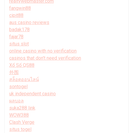
realtywebmaster.com
fangwin88
cipit88
aus casino reviews
badak178
fajar78
situs slot
online casino with no verification
casinos that don't need verification
Xổ Số QS88
外围
สล็อตออนไลน์
sontogel
uk independent casino
ผลบอล
suka288 link
WOW388
Clash Verge
situs togel