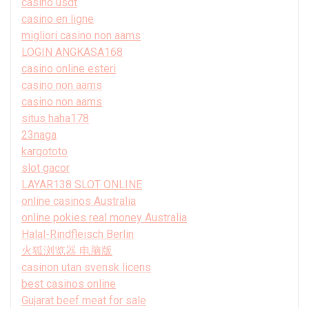
casino usdt
casino en ligne
migliori casino non aams
LOGIN ANGKASA168
casino online esteri
casino non aams
casino non aams
situs haha178
23naga
kargototo
slot gacor
LAYAR138 SLOT ONLINE
online casinos Australia
online pokies real money Australia
Halal-Rindfleisch Berlin
火狐浏览器 电脑版
casinon utan svensk licens
best casinos online
Gujarat beef meat for sale