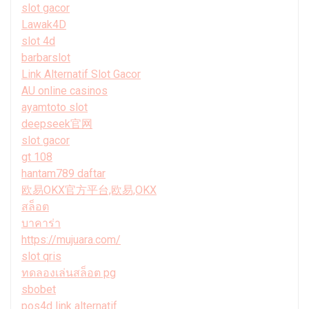
slot gacor
Lawak4D
slot 4d
barbarslot
Link Alternatif Slot Gacor
AU online casinos
ayamtoto slot
deepseek官网
slot gacor
gt 108
hantam789 daftar
欧易OKX官方平台,欧易,OKX
สล็อต
บาคาร่า
https://mujuara.com/
slot qris
ทดลองเล่นสล็อต pg
sbobet
pos4d link alternatif