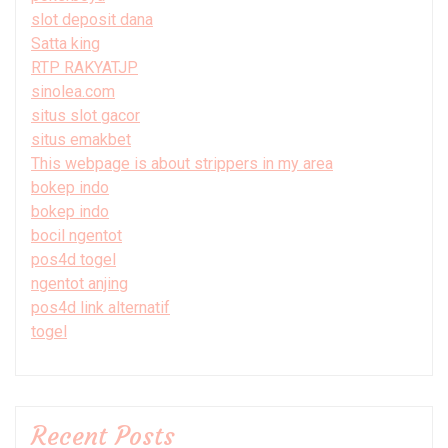
slot deposit dana
Satta king
RTP RAKYATJP
sinolea.com
situs slot gacor
situs emakbet
This webpage is about strippers in my area
bokep indo
bokep indo
bocil ngentot
pos4d togel
ngentot anjing
pos4d link alternatif
togel
Recent Posts