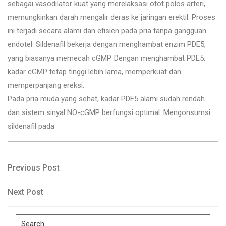
sebagai vasodilator kuat yang merelaksasi otot polos arteri,
memungkinkan darah mengalir deras ke jaringan erektil. Proses
ini terjadi secara alami dan efisien pada pria tanpa gangguan
endotel. Sildenafil bekerja dengan menghambat enzim PDE5,
yang biasanya memecah cGMP. Dengan menghambat PDE5,
kadar cGMP tetap tinggi lebih lama, memperkuat dan
memperpanjang ereksi.
Pada pria muda yang sehat, kadar PDE5 alami sudah rendah
dan sistem sinyal NO-cGMP berfungsi optimal. Mengonsumsi
sildenafil pada
Post
Previous
Previous Post
Post
navigation
Next
Next Post
Post
Search