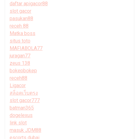
daftar apigacor88
slot gacor
pasukan88
receh 88
Matka boss
situs toto
MAFIABOLA77
juragan77
zeus 138
bokepbokep
receh88
Ligacor
สล็อตเว็บตรง
slot gacor777
batman365
dogelexus
link slot
masuk JDM88
escorts dubai