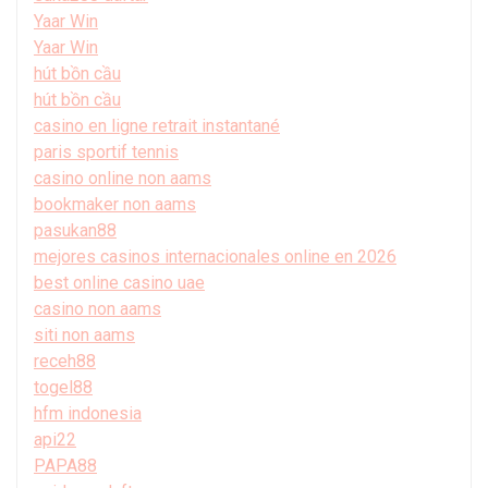
Yaar Win
Yaar Win
hút bồn cầu
hút bồn cầu
casino en ligne retrait instantané
paris sportif tennis
casino online non aams
bookmaker non aams
pasukan88
mejores casinos internacionales online en 2026
best online casino uae
casino non aams
siti non aams
receh88
togel88
hfm indonesia
api22
PAPA88