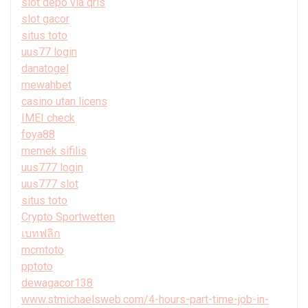
slot depo via qris
slot gacor
situs toto
uus77 login
danatogel
mewahbet
casino utan licens
IMEI check
foya88
memek sifilis
uus777 login
uus777 slot
situs toto
Crypto Sportwetten
เบทฟลิก
mcmtoto
pptoto
dewagacor138
www.stmichaelsweb.com/4-hours-part-time-job-in-