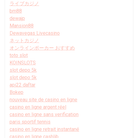
ライブカジノ
bm88
dewajp
Mansion88
Dewavegas Livecasino
ネットカジノ
オンラインポーカー おすすめ
toto slot
KOINSLOTS
slot depo 5k
slot depo 5k
api22 daftar
Bokep
nouveau site de casino en ligne
casino en ligne argent réel
casino en ligne sans verification
paris sportif tennis
casino en ligne retrait instantané
casino en ligne cashlib