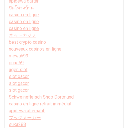
apidewa daftar
ปิดโพรงบ้าน
casino en ligne
casino en ligne
casino en ligne
ネットカジノ
best crypto casino
nouveaux casinos en ligne
mewah99
puas69
agen slot
slot gacor
slot gacor
slot gacor
Schweinefleisch Shop Dortmund
casino en ligne retrait immédiat
apidewa alternatif
ブックメーカー
suka288