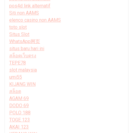
pos4d link alternatif
Siti non AAMS
elenco casino non AAMS
toto slot
Situs Slot
WhatsApp网页
situs baru hari ini
สล็อตเว็บตรง
TEPE78
slot malaysia
umi55
KIJANG WIN
สล็อต
AGAM 69
DODO 69
POLO 188
TOGE 123
AKAI 123