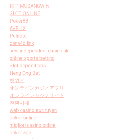
RTP MUSANGWIN
SLOT ONLINE
Poker88
AVFLIX
Pulitoto
dana4d link
new independent casino uk
online sports betting
Slot deposit qris
Heng Ong Bet
벳위즈
オンラインカジノアプリ
オンラインカジノサイト
전환사채
web casino truc tuyen
poker online
migliori casino online
poker app