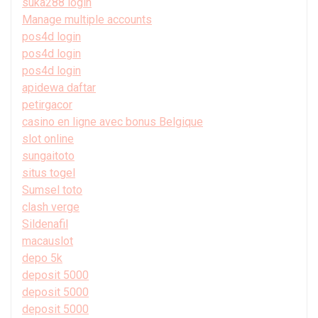
suka288 login
Manage multiple accounts
pos4d login
pos4d login
pos4d login
apidewa daftar
petirgacor
casino en ligne avec bonus Belgique
slot online
sungaitoto
situs togel
Sumsel toto
clash verge
Sildenafil
macauslot
depo 5k
deposit 5000
deposit 5000
deposit 5000