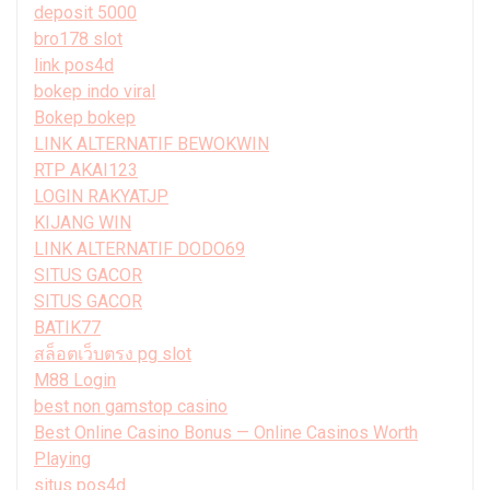
deposit 5000
bro178 slot
link pos4d
bokep indo viral
Bokep bokep
LINK ALTERNATIF BEWOKWIN
RTP AKAI123
LOGIN RAKYATJP
KIJANG WIN
LINK ALTERNATIF DODO69
SITUS GACOR
SITUS GACOR
BATIK77
สล็อตเว็บตรง pg slot
M88 Login
best non gamstop casino
Best Online Casino Bonus — Online Casinos Worth
Playing
situs pos4d