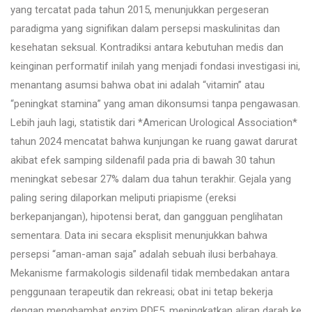
yang tercatat pada tahun 2015, menunjukkan pergeseran
paradigma yang signifikan dalam persepsi maskulinitas dan
kesehatan seksual. Kontradiksi antara kebutuhan medis dan
keinginan performatif inilah yang menjadi fondasi investigasi ini,
menantang asumsi bahwa obat ini adalah “vitamin” atau
“peningkat stamina” yang aman dikonsumsi tanpa pengawasan.
Lebih jauh lagi, statistik dari *American Urological Association*
tahun 2024 mencatat bahwa kunjungan ke ruang gawat darurat
akibat efek samping sildenafil pada pria di bawah 30 tahun
meningkat sebesar 27% dalam dua tahun terakhir. Gejala yang
paling sering dilaporkan meliputi priapisme (ereksi
berkepanjangan), hipotensi berat, dan gangguan penglihatan
sementara. Data ini secara eksplisit menunjukkan bahwa
persepsi “aman-aman saja” adalah sebuah ilusi berbahaya.
Mekanisme farmakologis sildenafil tidak membedakan antara
penggunaan terapeutik dan rekreasi; obat ini tetap bekerja
dengan menghambat enzim PDE5, meningkatkan aliran darah ke