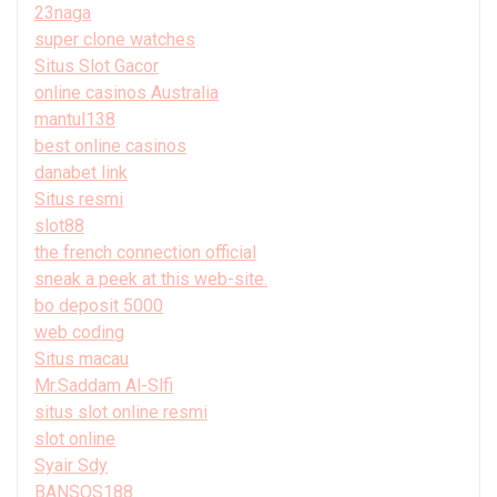
23naga
super clone watches
Situs Slot Gacor
online casinos Australia
mantul138
best online casinos
danabet link
Situs resmi
slot88
the french connection official
sneak a peek at this web-site.
bo deposit 5000
web coding
Situs macau
Mr.Saddam Al-Slfi
situs slot online resmi
slot online
Syair Sdy
BANSOS188