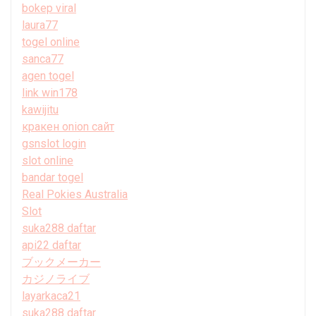
bokep viral
laura77
togel online
sanca77
agen togel
link win178
kawijitu
кракен onion сайт
gsnslot login
slot online
bandar togel
Real Pokies Australia
Slot
suka288 daftar
api22 daftar
ブックメーカー
カジノライブ
layarkaca21
suka288 daftar