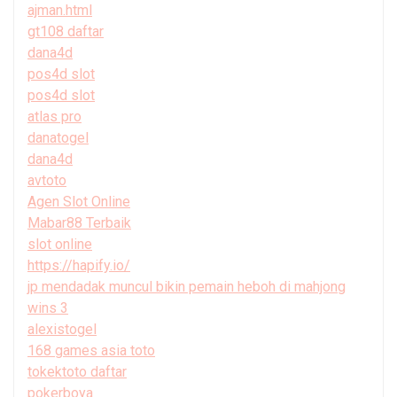
ajman.html
gt108 daftar
dana4d
pos4d slot
pos4d slot
atlas pro
danatogel
dana4d
avtoto
Agen Slot Online
Mabar88 Terbaik
slot online
https://hapify.io/
jp mendadak muncul bikin pemain heboh di mahjong
wins 3
alexistogel
168 games asia toto
tokektoto daftar
pokerboya