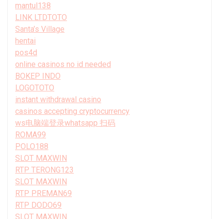
mantul138
LINK LTDTOTO
Santa’s Village
hentai
pos4d
online casinos no id needed
BOKEP INDO
LOGOTOTO
instant withdrawal casino
casinos accepting cryptocurrency
ws电脑端登录whatsapp 扫码
ROMA99
POLO188
SLOT MAXWIN
RTP TERONG123
SLOT MAXWIN
RTP PREMAN69
RTP DODO69
SLOT MAXWIN