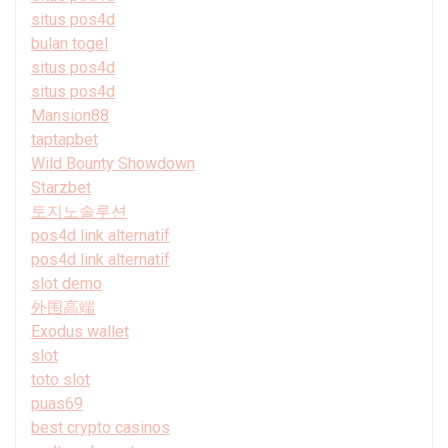
situs pos4d
bulan togel
situs pos4d
situs pos4d
Mansion88
taptapbet
Wild Bounty Showdown
Starzbet
토지노솔루션
pos4d link alternatif
pos4d link alternatif
slot demo
外围高端
Exodus wallet
slot
toto slot
puas69
best crypto casinos