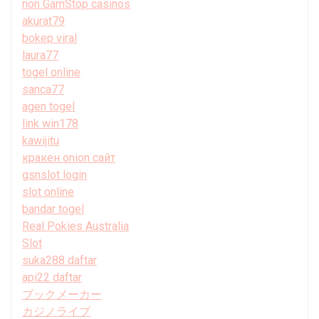
non GamStop casinos
akurat79
bokep viral
laura77
togel online
sanca77
agen togel
link win178
kawijitu
кракен onion сайт
gsnslot login
slot online
bandar togel
Real Pokies Australia
Slot
suka288 daftar
api22 daftar
ブックメーカー
カジノライブ