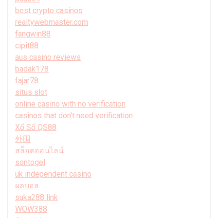
best crypto casinos
realtywebmaster.com
fangwin88
cipit88
aus casino reviews
badak178
fajar78
situs slot
online casino with no verification
casinos that don't need verification
Xổ Số QS88
外围
สล็อตออนไลน์
sontogel
uk independent casino
ผลบอล
suka288 link
WOW388