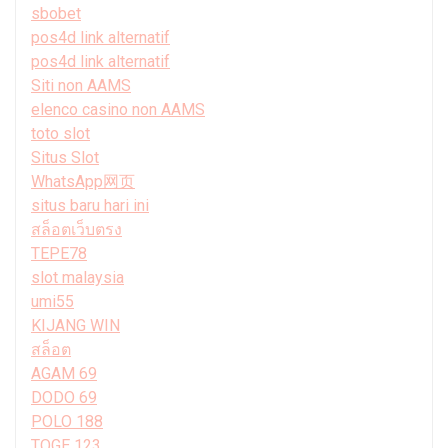
sbobet
pos4d link alternatif
pos4d link alternatif
Siti non AAMS
elenco casino non AAMS
toto slot
Situs Slot
WhatsApp网页
situs baru hari ini
สล็อตเว็บตรง
TEPE78
slot malaysia
umi55
KIJANG WIN
สล็อต
AGAM 69
DODO 69
POLO 188
TOGE 123