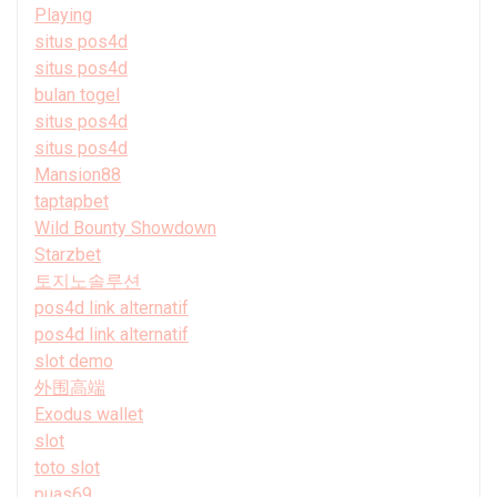
Playing
situs pos4d
situs pos4d
bulan togel
situs pos4d
situs pos4d
Mansion88
taptapbet
Wild Bounty Showdown
Starzbet
토지노솔루션
pos4d link alternatif
pos4d link alternatif
slot demo
外围高端
Exodus wallet
slot
toto slot
puas69