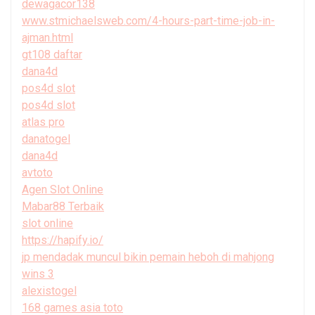
dewagacor138
www.stmichaelsweb.com/4-hours-part-time-job-in-
ajman.html
gt108 daftar
dana4d
pos4d slot
pos4d slot
atlas pro
danatogel
dana4d
avtoto
Agen Slot Online
Mabar88 Terbaik
slot online
https://hapify.io/
jp mendadak muncul bikin pemain heboh di mahjong
wins 3
alexistogel
168 games asia toto