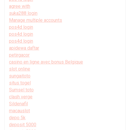
agree with
suka288 login
Manage multiple accounts
pos4d login
pos4d login
pos4d login
apidewa daftar
petirgacor
casino en ligne avec bonus Belgique
slot online
sungaitoto
situs togel
Sumsel toto
clash verge
Sildenafil
macauslot
depo 5k
deposit 5000