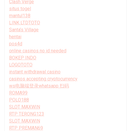
Clash Verge
situs togel
mantul138
LINK LTDTOTO
Santa’s Village
hentai
pos4d
online casinos no id needed
BOKEP INDO
LOGOTOTO
instant withdrawal casino
casinos accepting cryptocurrency
ws电脑端登录whatsapp 扫码
ROMA99
POLO188
SLOT MAXWIN
RTP TERONG123
SLOT MAXWIN
RTP PREMAN69