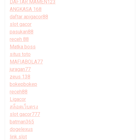
DAFTAR MAMEN123
ANGKASA 168
daftar apigacor88
slot gacor
pasukan88
receh 88
Matka boss
situs toto
MAFIABOLA77
juragan77
zeus 138
bokepbokep
receh88
Ligacor
สล็อตเว็บตรง
slot gacor777
batman365
dogelexus
link slot