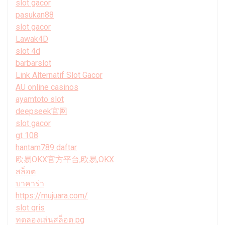
slot gacor
pasukan88
slot gacor
Lawak4D
slot 4d
barbarslot
Link Alternatif Slot Gacor
AU online casinos
ayamtoto slot
deepseek官网
slot gacor
gt 108
hantam789 daftar
欧易OKX官方平台,欧易,OKX
สล็อต
บาคาร่า
https://mujuara.com/
slot qris
ทดลองเล่นสล็อต pg