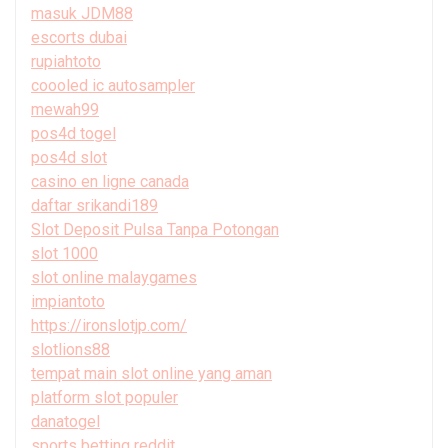
masuk JDM88
escorts dubai
rupiahtoto
coooled ic autosampler
mewah99
pos4d togel
pos4d slot
casino en ligne canada
daftar srikandi189
Slot Deposit Pulsa Tanpa Potongan
slot 1000
slot online malaygames
impiantoto
https://ironslotjp.com/
slotlions88
tempat main slot online yang aman
platform slot populer
danatogel
sports betting reddit