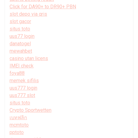
Click for DA90+ to DR90+ PBN
slot depo via qris
slot gacor
situs toto
uus77 login
danatogel
mewahbet
casino utan licens
IMEI check
foya88
memek sifilis
uus777 login
uus777 slot
situs toto
Crypto Sportwetten
เบทฟลิก
mcmtoto
pptoto