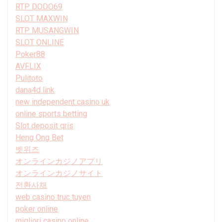
RTP DODO69
SLOT MAXWIN
RTP MUSANGWIN
SLOT ONLINE
Poker88
AVFLIX
Pulitoto
dana4d link
new independent casino uk
online sports betting
Slot deposit qris
Heng Ong Bet
벳위즈
オンラインカジノアプリ
オンラインカジノサイト
전환사채
web casino truc tuyen
poker online
migliori casino online