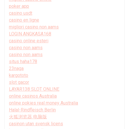
poker app
casino usdt
casino en ligne
migliori casino non aams
LOGIN ANGKASA168
casino online esteri
casino non aams
casino non aams
situs haha178
23naga
kargototo
slot gacor
LAYAR138 SLOT ONLINE
online casinos Australia
online pokies real money Australia
Halal-Rindfleisch Berlin
火狐浏览器 电脑版
casinon utan svensk licens