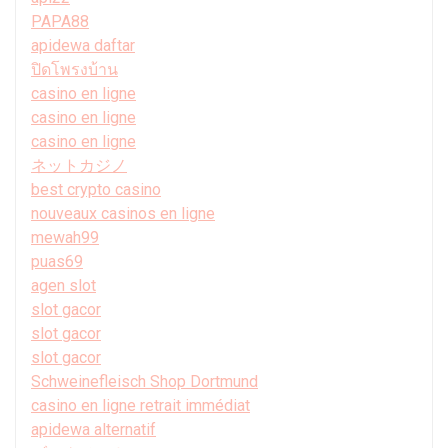
PAPA88
apidewa daftar
ปิดโพรงบ้าน
casino en ligne
casino en ligne
casino en ligne
ネットカジノ
best crypto casino
nouveaux casinos en ligne
mewah99
puas69
agen slot
slot gacor
slot gacor
slot gacor
Schweinefleisch Shop Dortmund
casino en ligne retrait immédiat
apidewa alternatif