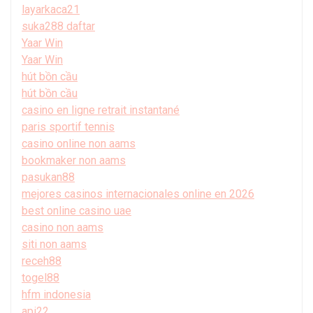
layarkaca21
suka288 daftar
Yaar Win
Yaar Win
hút bồn cầu
hút bồn cầu
casino en ligne retrait instantané
paris sportif tennis
casino online non aams
bookmaker non aams
pasukan88
mejores casinos internacionales online en 2026
best online casino uae
casino non aams
siti non aams
receh88
togel88
hfm indonesia
api22