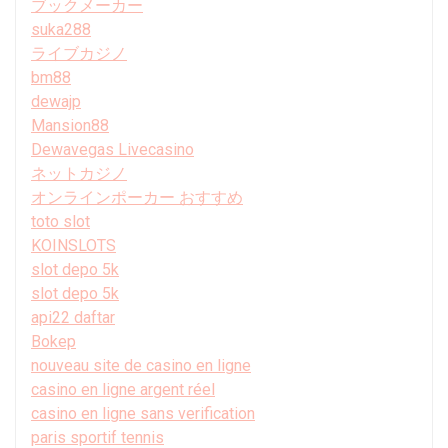
ブックメーカー
suka288
ライブカジノ
bm88
dewajp
Mansion88
Dewavegas Livecasino
ネットカジノ
オンラインポーカー おすすめ
toto slot
KOINSLOTS
slot depo 5k
slot depo 5k
api22 daftar
Bokep
nouveau site de casino en ligne
casino en ligne argent réel
casino en ligne sans verification
paris sportif tennis