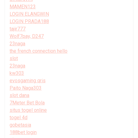
MAMEN123
LOGIN ELANGWIN
LOGIN PRADA188
tajir777
Wolf7pay, D247
23naga
the french connection hello
slot
23naga
kw303
evosgaming qris
Paito Naga303
slot dana
7Meter Bet Bola
situs togel online
togel 4d
gobetasia
188bet login