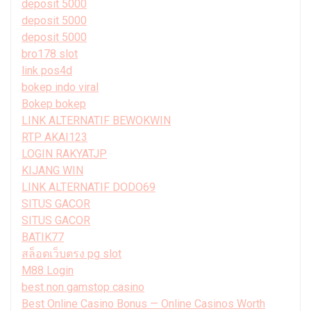
deposit 5000
deposit 5000
deposit 5000
bro178 slot
link pos4d
bokep indo viral
Bokep bokep
LINK ALTERNATIF BEWOKWIN
RTP AKAI123
LOGIN RAKYATJP
KIJANG WIN
LINK ALTERNATIF DODO69
SITUS GACOR
SITUS GACOR
BATIK77
สล็อตเว็บตรง pg slot
M88 Login
best non gamstop casino
Best Online Casino Bonus — Online Casinos Worth