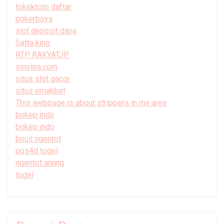
tokektoto daftar
pokerboya
slot deposit dana
Satta king
RTP RAKYATJP
sinolea.com
situs slot gacor
situs emakbet
This webpage is about strippers in my area
bokep indo
bokep indo
bocil ngentot
pos4d togel
ngentot anjing
togel