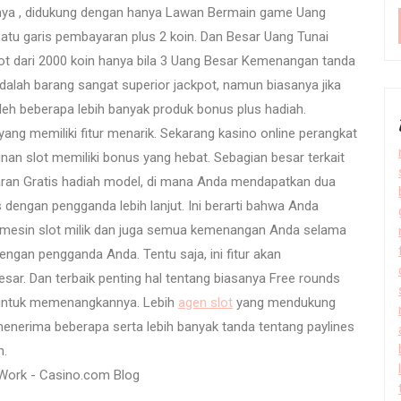
alnya , didukung dengan hanya Lawan Bermain game Uang
satu garis pembayaran plus 2 koin. Dan Besar Uang Tunai
ot dari 2000 koin hanya bila 3 Uang Besar Kemenangan tanda
adalah barang sangat superior jackpot, namun biasanya jika
eh beberapa lebih banyak produk bonus plus hadiah.
 yang memiliki fitur menarik. Sekarang kasino online perangkat
an slot memiliki bonus yang hebat. Sebagian besar terkait
ran Gratis hadiah model, di mana Anda mendapatkan dua
s dengan pengganda lebih lanjut. Ini berarti bahwa Anda
di mesin slot milik dan juga semua kemenangan Anda selama
ngan pengganda Anda. Tentu saja, ini fitur akan
r. Dan terbaik penting hal tentang biasanya Free rounds
untuk memenangkannya. Lebih
agen slot
yang mendukung
menerima beberapa serta lebih banyak tanda tentang paylines
n.