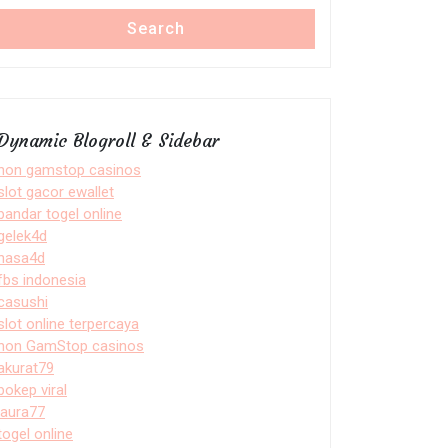
Search
Dynamic Blogroll & Sidebar
non gamstop casinos
slot gacor ewallet
bandar togel online
gelek4d
nasa4d
fbs indonesia
casushi
slot online terpercaya
non GamStop casinos
akurat79
bokep viral
laura77
togel online