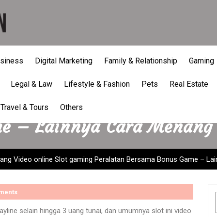
siness
Digital Marketing
Family & Relationship
Gaming
Legal & Law
Lifestyle & Fashion
Pets
Real Estate
ng Video online Slot gamin
Travel & Tours
Others
e – Lainnya Cara Menang
ntang Video online Slot gaming Peralatan Bersama Bonus Game – La
ments
ayline selain hingga 3 uang tunai, dan umumnya slot ini video