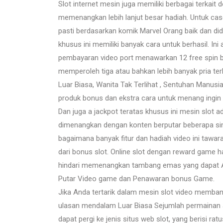
Slot internet mesin juga memiliki berbagai terkai
memenangkan lebih lanjut besar hadiah. Untuk case
pasti berdasarkan komik Marvel Orang baik dan di
khusus ini memiliki banyak cara untuk berhasil. Ini
pembayaran video port menawarkan 12 free spin b
memperoleh tiga atau bahkan lebih banyak pria te
Luar Biasa, Wanita Tak Terlihat , Sentuhan Manus
produk bonus dan ekstra cara untuk menang ingin 
Dan juga a jackpot teratas khusus ini mesin slot
dimenangkan dengan konten berputar beberapa simbo
bagaimana banyak fitur dan hadiah video ini tawara
dari bonus slot. Online slot dengan reward game 
hindari memenangkan tambang emas yang dapat 
Putar Video game dan Penawaran bonus Game.
Jika Anda tertarik dalam mesin slot video mem
ulasan mendalam Luar Biasa Sejumlah permainan a
dapat pergi ke jenis situs web slot, yang berisi ra