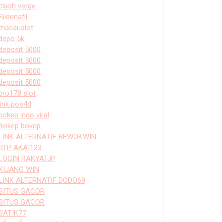
clash verge
Sildenafil
macauslot
depo 5k
deposit 5000
deposit 5000
deposit 5000
deposit 5000
bro178 slot
link pos4d
bokep indo viral
Bokep bokep
LINK ALTERNATIF BEWOKWIN
RTP AKAI123
LOGIN RAKYATJP
KIJANG WIN
LINK ALTERNATIF DODO69
SITUS GACOR
SITUS GACOR
BATIK77