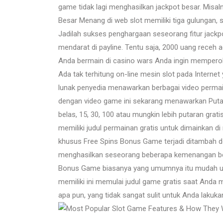
game tidak lagi menghasilkan jackpot besar. Mis
Besar Menang di web slot memiliki tiga gulungan, 
Jadilah sukses penghargaan seseorang fitur jackp
mendarat di payline. Tentu saja, 2000 uang receh 
Anda bermain di casino wars Anda ingin memperol
Ada tak terhitung on-line mesin slot pada Internet
lunak penyedia menawarkan berbagai video permain
dengan video game ini sekarang menawarkan Puta
belas, 15, 30, 100 atau mungkin lebih putaran grati
memiliki judul permainan gratis untuk dimainkan 
khusus Free Spins Bonus Game terjadi ditambah de
menghasilkan seseorang beberapa kemenangan besa
Bonus Game biasanya yang umumnya itu mudah 
memiliki ini memulai judul game gratis saat Anda 
apa pun, yang tidak sangat sulit untuk Anda lakuka