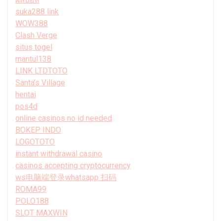
suka288 link
WOW388
Clash Verge
situs togel
mantul138
LINK LTDTOTO
Santa’s Village
hentai
pos4d
online casinos no id needed
BOKEP INDO
LOGOTOTO
instant withdrawal casino
casinos accepting cryptocurrency
ws电脑端登录whatsapp 扫码
ROMA99
POLO188
SLOT MAXWIN