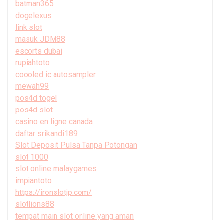
batman365
dogelexus
link slot
masuk JDM88
escorts dubai
rupiahtoto
coooled ic autosampler
mewah99
pos4d togel
pos4d slot
casino en ligne canada
daftar srikandi189
Slot Deposit Pulsa Tanpa Potongan
slot 1000
slot online malaygames
impiantoto
https://ironslotjp.com/
slotlions88
tempat main slot online yang aman