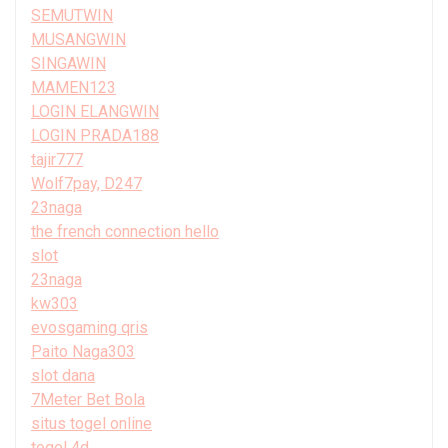
SEMUTWIN
MUSANGWIN
SINGAWIN
MAMEN123
LOGIN ELANGWIN
LOGIN PRADA188
tajir777
Wolf7pay, D247
23naga
the french connection hello
slot
23naga
kw303
evosgaming qris
Paito Naga303
slot dana
7Meter Bet Bola
situs togel online
togel 4d