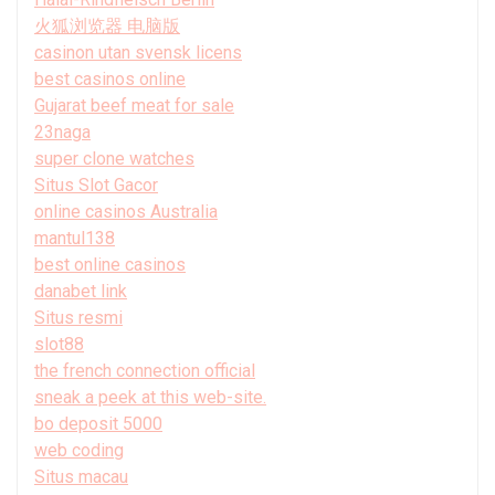
火狐浏览器 电脑版
casinon utan svensk licens
best casinos online
Gujarat beef meat for sale
23naga
super clone watches
Situs Slot Gacor
online casinos Australia
mantul138
best online casinos
danabet link
Situs resmi
slot88
the french connection official
sneak a peek at this web-site.
bo deposit 5000
web coding
Situs macau