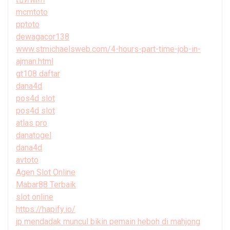
mcmtoto
pptoto
dewagacor138
www.stmichaelsweb.com/4-hours-part-time-job-in-
ajman.html
gt108 daftar
dana4d
pos4d slot
pos4d slot
atlas pro
danatogel
dana4d
avtoto
Agen Slot Online
Mabar88 Terbaik
slot online
https://hapify.io/
jp mendadak muncul bikin pemain heboh di mahjong