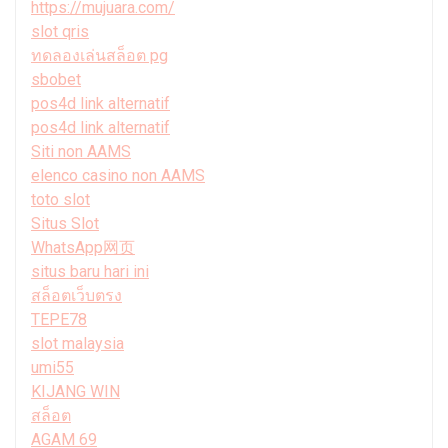
https://mujuara.com/
slot qris
ทดลองเล่นสล็อต pg
sbobet
pos4d link alternatif
pos4d link alternatif
Siti non AAMS
elenco casino non AAMS
toto slot
Situs Slot
WhatsApp网页
situs baru hari ini
สล็อตเว็บตรง
TEPE78
slot malaysia
umi55
KIJANG WIN
สล็อต
AGAM 69