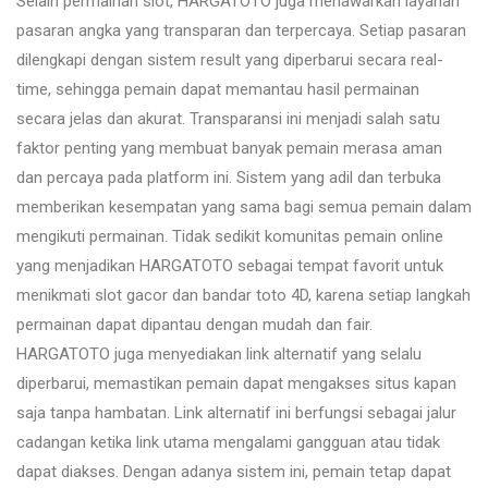
Selain permainan slot, HARGATOTO juga menawarkan layanan
pasaran angka yang transparan dan terpercaya. Setiap pasaran
dilengkapi dengan sistem result yang diperbarui secara real-
time, sehingga pemain dapat memantau hasil permainan
secara jelas dan akurat. Transparansi ini menjadi salah satu
faktor penting yang membuat banyak pemain merasa aman
dan percaya pada platform ini. Sistem yang adil dan terbuka
memberikan kesempatan yang sama bagi semua pemain dalam
mengikuti permainan. Tidak sedikit komunitas pemain online
yang menjadikan HARGATOTO sebagai tempat favorit untuk
menikmati slot gacor dan bandar toto 4D, karena setiap langkah
permainan dapat dipantau dengan mudah dan fair.
HARGATOTO juga menyediakan link alternatif yang selalu
diperbarui, memastikan pemain dapat mengakses situs kapan
saja tanpa hambatan. Link alternatif ini berfungsi sebagai jalur
cadangan ketika link utama mengalami gangguan atau tidak
dapat diakses. Dengan adanya sistem ini, pemain tetap dapat