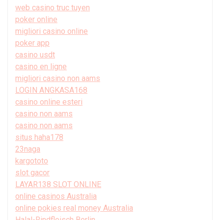
web casino truc tuyen
poker online
migliori casino online
poker app
casino usdt
casino en ligne
migliori casino non aams
LOGIN ANGKASA168
casino online esteri
casino non aams
casino non aams
situs haha178
23naga
kargototo
slot gacor
LAYAR138 SLOT ONLINE
online casinos Australia
online pokies real money Australia
Halal-Rindfleisch Berlin