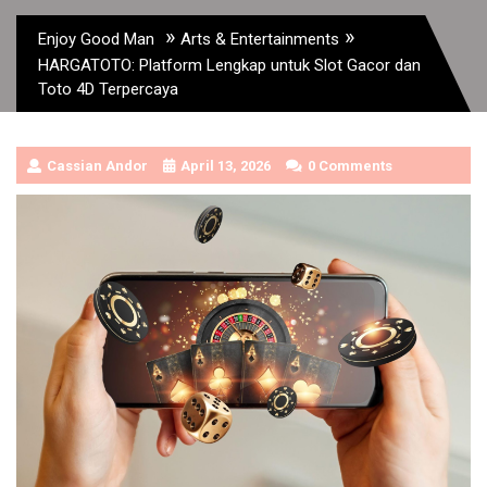
»
»
Enjoy Good Man
Arts & Entertainments
HARGATOTO: Platform Lengkap untuk Slot Gacor dan
Toto 4D Terpercaya
Cassian Andor
April 13, 2026
0 Comments