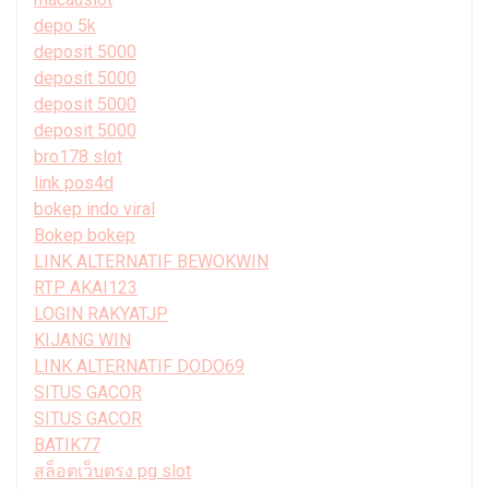
depo 5k
deposit 5000
deposit 5000
deposit 5000
deposit 5000
bro178 slot
link pos4d
bokep indo viral
Bokep bokep
LINK ALTERNATIF BEWOKWIN
RTP AKAI123
LOGIN RAKYATJP
KIJANG WIN
LINK ALTERNATIF DODO69
SITUS GACOR
SITUS GACOR
BATIK77
สล็อตเว็บตรง pg slot