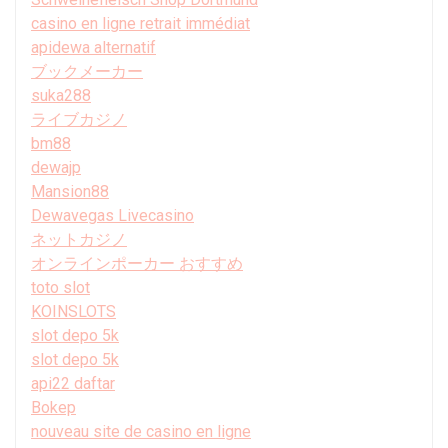
casino en ligne retrait immédiat
apidewa alternatif
ブックメーカー
suka288
ライブカジノ
bm88
dewajp
Mansion88
Dewavegas Livecasino
ネットカジノ
オンラインポーカー おすすめ
toto slot
KOINSLOTS
slot depo 5k
slot depo 5k
api22 daftar
Bokep
nouveau site de casino en ligne