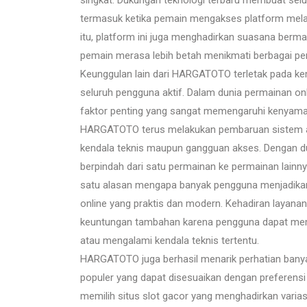
singkat. Dukungan teknologi terbaru membuat selu
termasuk ketika pemain mengakses platform melalu
itu, platform ini juga menghadirkan suasana berm
pemain merasa lebih betah menikmati berbagai per
Keunggulan lain dari HARGATOTO terletak pada k
seluruh pengguna aktif. Dalam dunia permainan on
faktor penting yang sangat memengaruhi kenyaman
HARGATOTO terus melakukan pembaruan sistem ag
kendala teknis maupun gangguan akses. Dengan d
berpindah dari satu permainan ke permainan lainny
satu alasan mengapa banyak pengguna menjadikan 
online yang praktis dan modern. Kehadiran layana
keuntungan tambahan karena pengguna dapat mem
atau mengalami kendala teknis tertentu.
HARGATOTO juga berhasil menarik perhatian bany
populer yang dapat disesuaikan dengan preferens
memilih situs slot gacor yang menghadirkan varia