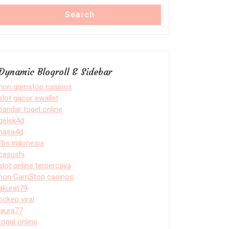
Search
Dynamic Blogroll & Sidebar
non gamstop casinos
slot gacor ewallet
bandar togel online
gelek4d
nasa4d
fbs indonesia
casushi
slot online terpercaya
non GamStop casinos
akurat79
bokep viral
laura77
togel online