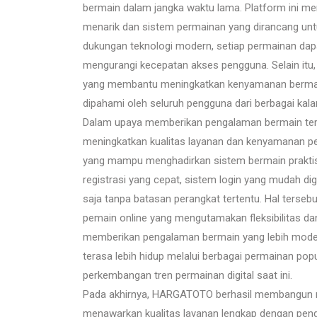
bermain dalam jangka waktu lama. Platform ini me
menarik dan sistem permainan yang dirancang unt
dukungan teknologi modern, setiap permainan dapat
mengurangi kecepatan akses pengguna. Selain it
yang membantu meningkatkan kenyamanan bermai
dipahami oleh seluruh pengguna dari berbagai kala
Dalam upaya memberikan pengalaman bermain ter
meningkatkan kualitas layanan dan kenyamanan pen
yang mampu menghadirkan sistem bermain praktis 
registrasi yang cepat, sistem login yang mudah d
saja tanpa batasan perangkat tertentu. Hal ters
pemain online yang mengutamakan fleksibilitas d
memberikan pengalaman bermain yang lebih modern
terasa lebih hidup melalui berbagai permainan popu
perkembangan tren permainan digital saat ini.
Pada akhirnya, HARGATOTO berhasil membangun re
menawarkan kualitas layanan lengkap dengan peng