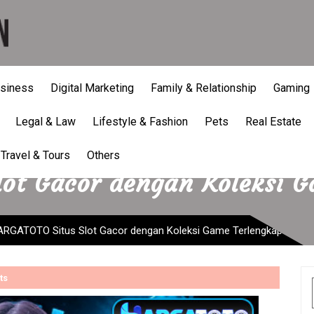
siness
Digital Marketing
Family & Relationship
Gaming
Legal & Law
Lifestyle & Fashion
Pets
Real Estate
Travel & Tours
Others
ot Gacor dengan Koleksi G
RGATOTO Situs Slot Gacor dengan Koleksi Game Terlengkap
ts