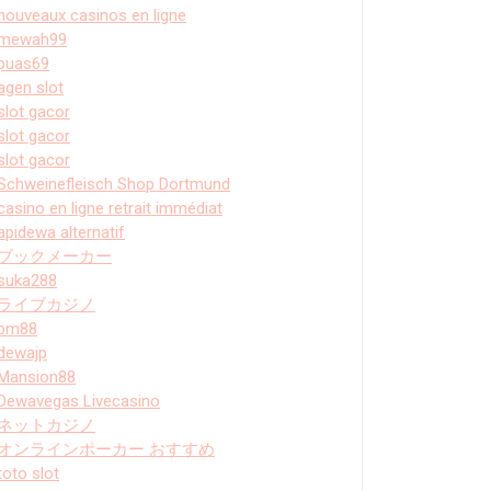
nouveaux casinos en ligne
mewah99
puas69
agen slot
slot gacor
slot gacor
slot gacor
Schweinefleisch Shop Dortmund
casino en ligne retrait immédiat
apidewa alternatif
ブックメーカー
suka288
ライブカジノ
bm88
dewajp
Mansion88
Dewavegas Livecasino
ネットカジノ
オンラインポーカー おすすめ
toto slot