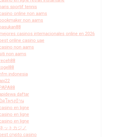
paris sportif tennis
casino online non aams
bookmaker non aams
pasukan88
mejores casinos internacionales online en 2026
best online casino uae
casino non aams
siti non aams
receh88
togel88
hfm indonesia
api22
PAPA88
apidewa daftar
ปิดโพรงบ้าน
casino en ligne
casino en ligne
casino en ligne
ネットカジノ
best crypto casino