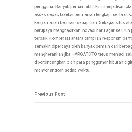
pengguna. Banyak pemain aktif kini menjadikan pl
akses cepat, koleksi permainan lengkap, serta 
kenyamanan bermain setiap hari. Sebagai situs s
berupaya menghadirkan inovasi baru agar seluruh 
terbaik. Kombinasi antara tampilan responsif, perf
semakin dipercaya oleh banyak pemain dari berbaga
mengherankan jika HARGATOTO terus menjadi sala
diperbincangkan oleh para penggemar hiburan digit
menyenangkan setiap waktu.
Post
Previous
Previous Post
Post
navigation