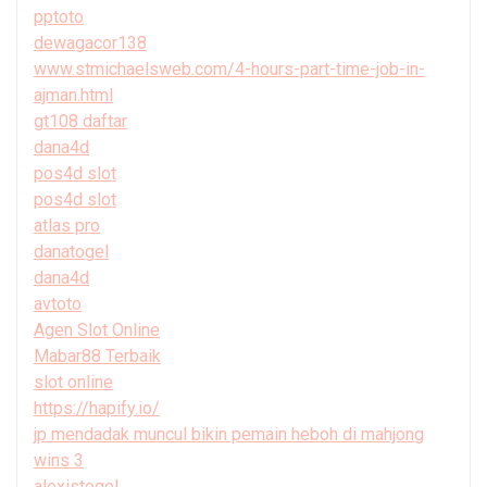
pptoto
dewagacor138
www.stmichaelsweb.com/4-hours-part-time-job-in-
ajman.html
gt108 daftar
dana4d
pos4d slot
pos4d slot
atlas pro
danatogel
dana4d
avtoto
Agen Slot Online
Mabar88 Terbaik
slot online
https://hapify.io/
jp mendadak muncul bikin pemain heboh di mahjong
wins 3
alexistogel