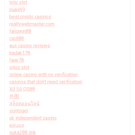
toto slot
puas69
best crypto casinos
realtywebmaster.com
fangwin88
cipit88
aus casino reviews
badak178
fajar78
situs slot
online casino with no verification
casinos that don't need verification
Xổ Số QS88
外围
สล็อตออนไลน์
sontogel
uk independent casino
ผลบอล
suka288 link