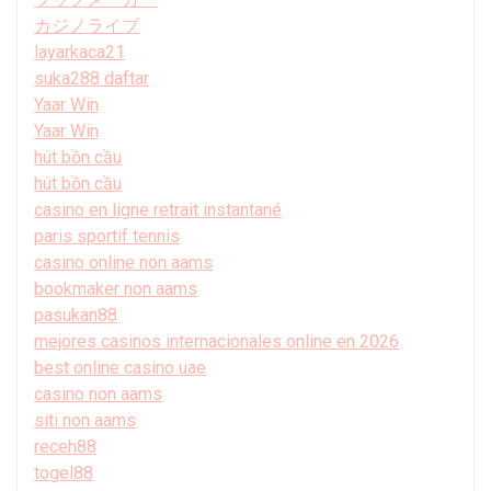
カジノライブ
layarkaca21
suka288 daftar
Yaar Win
Yaar Win
hút bồn cầu
hút bồn cầu
casino en ligne retrait instantané
paris sportif tennis
casino online non aams
bookmaker non aams
pasukan88
mejores casinos internacionales online en 2026
best online casino uae
casino non aams
siti non aams
receh88
togel88