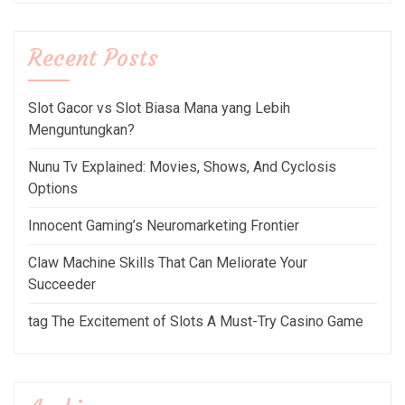
Recent Posts
Slot Gacor vs Slot Biasa Mana yang Lebih
Menguntungkan?
Nunu Tv Explained: Movies, Shows, And Cyclosis
Options
Innocent Gaming’s Neuromarketing Frontier
Claw Machine Skills That Can Meliorate Your
Succeeder
tag The Excitement of Slots A Must-Try Casino Game