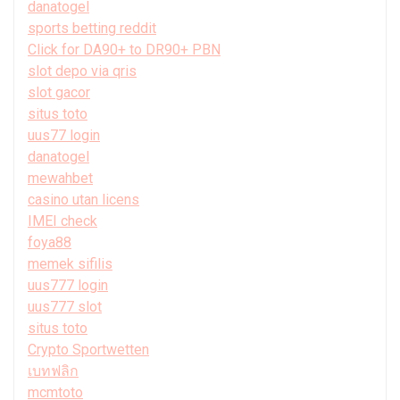
danatogel
sports betting reddit
Click for DA90+ to DR90+ PBN
slot depo via qris
slot gacor
situs toto
uus77 login
danatogel
mewahbet
casino utan licens
IMEI check
foya88
memek sifilis
uus777 login
uus777 slot
situs toto
Crypto Sportwetten
เบทฟลิก
mcmtoto