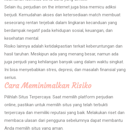
Selain itu, perjudian on the internet juga bisa memicu adiksi
berjudi. Kemudahan akses dan ketersediaan match membuat
seseorang rentan terjebak dalam lingkaran kecanduan yang
berdampak negatif pada kehidupan sosial, keuangan, dan
kesehatan mental.
Risiko lainnya adalah ketidakpastian terkait keberuntungan dan
hasil taruhan. Meskipun ada yang menang besar, namun ada
juga penjudi yang kehilangan banyak uang dalam waktu singkat.
Ini bisa menyebabkan stres, depresi, dan masalah finansial yang
serius.
Cara Meminimalkan Risiko
Pilihlah Situs Terpercaya: Saat memilih platform perjudian
online, pastikan untuk memilih situs yang telah terbukti
terpercaya dan memiliki reputasi yang baik. Melakukan riset dan
membaca ulasan dari pengguna sebelumnya dapat membantu
Anda memilih situs yang aman.