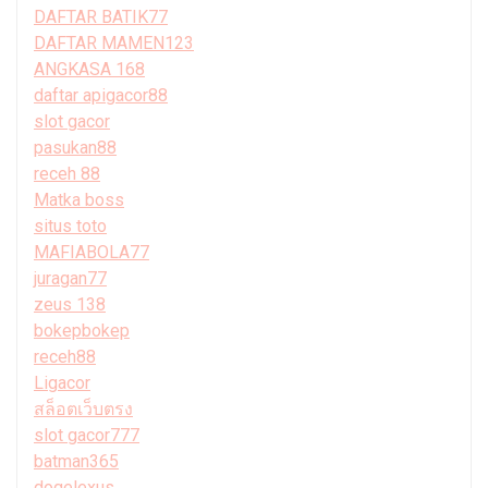
DAFTAR BATIK77
DAFTAR MAMEN123
ANGKASA 168
daftar apigacor88
slot gacor
pasukan88
receh 88
Matka boss
situs toto
MAFIABOLA77
juragan77
zeus 138
bokepbokep
receh88
Ligacor
สล็อตเว็บตรง
slot gacor777
batman365
dogelexus