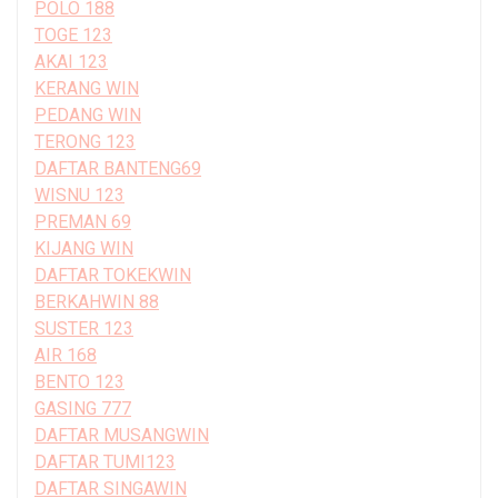
POLO 188
TOGE 123
AKAI 123
KERANG WIN
PEDANG WIN
TERONG 123
DAFTAR BANTENG69
WISNU 123
PREMAN 69
KIJANG WIN
DAFTAR TOKEKWIN
BERKAHWIN 88
SUSTER 123
AIR 168
BENTO 123
GASING 777
DAFTAR MUSANGWIN
DAFTAR TUMI123
DAFTAR SINGAWIN