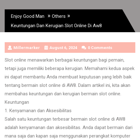
»
»
Enjoy Good Man
Others
Keuntungan Dan Kerugian Slot Online Di Aw8
Millermarker
August 6, 2024
0 Comments
Slot online menawarkan berbagai keuntungan bagi pemain,
tetapi juga memiliki beberapa kerugian. Memahami kedua aspek
ini dapat membantu Anda membuat keputusan yang lebih baik
tentang bermain slot online di AW8. Dalam artikel ini, kita akan
membahas keuntungan dan kerugian bermain slot online.
Keuntungan
1. Kenyamanan dan Aksesibilitas
Salah satu keuntungan terbesar bermain slot online di AW8
adalah kenyamanan dan aksesibilitas. Anda dapat bermain dari
mana saja dan kapan saja menggunakan perangkat komputer