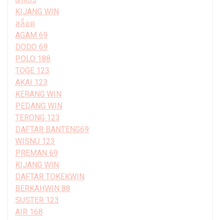
KIJANG WIN
สล็อต
AGAM 69
DODO 69
POLO 188
TOGE 123
AKAI 123
KERANG WIN
PEDANG WIN
TERONG 123
DAFTAR BANTENG69
WISNU 123
PREMAN 69
KIJANG WIN
DAFTAR TOKEKWIN
BERKAHWIN 88
SUSTER 123
AIR 168