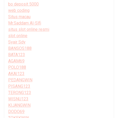
bo deposit 5000
web coding
Situs macau
Mr.Saddam Al-Slfi
situs slot online resmi
slot online
Syair Sdy
BANSOS188
BATA123
AGAM69
POLO188
AKAI123
PEDANGWIN
PISANG123
TERONG123
WISNU123
KIJANGWIN
DODO69
TOKEKWIN