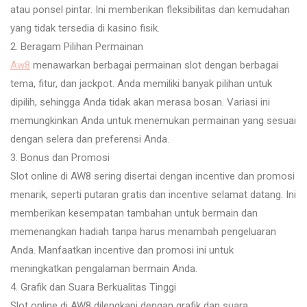
atau ponsel pintar. Ini memberikan fleksibilitas dan kemudahan
yang tidak tersedia di kasino fisik.
2. Beragam Pilihan Permainan
Aw8
menawarkan berbagai permainan slot dengan berbagai
tema, fitur, dan jackpot. Anda memiliki banyak pilihan untuk
dipilih, sehingga Anda tidak akan merasa bosan. Variasi ini
memungkinkan Anda untuk menemukan permainan yang sesuai
dengan selera dan preferensi Anda.
3. Bonus dan Promosi
Slot online di AW8 sering disertai dengan incentive dan promosi
menarik, seperti putaran gratis dan incentive selamat datang. Ini
memberikan kesempatan tambahan untuk bermain dan
memenangkan hadiah tanpa harus menambah pengeluaran
Anda. Manfaatkan incentive dan promosi ini untuk
meningkatkan pengalaman bermain Anda.
4. Grafik dan Suara Berkualitas Tinggi
Slot online di AW8 dilengkapi dengan grafik dan suara