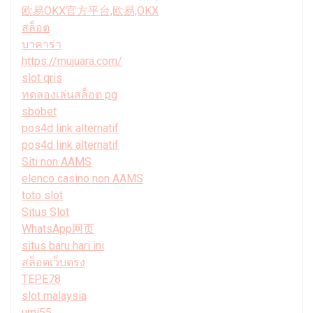
欧易OKX官方平台,欧易,OKX
สล็อต
บาคาร่า
https://mujuara.com/
slot qris
ทดลองเล่นสล็อต pg
sbobet
pos4d link alternatif
pos4d link alternatif
Siti non AAMS
elenco casino non AAMS
toto slot
Situs Slot
WhatsApp网页
situs baru hari ini
สล็อตเว็บตรง
TEPE78
slot malaysia
umi55