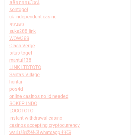
สล็อตออนไลน์
sontogel
uk independent casino
ผลบอล
suka288 link
WOW388
Clash Verge
situs togel
mantul138
LINK LTDTOTO
Santa’s Village
hentai
pos4d
online casinos no id needed
BOKEP INDO
LOGOTOTO
instant withdrawal casino
casinos accepting cryptocurrency
ws电脑端登录whatsapp 扫码