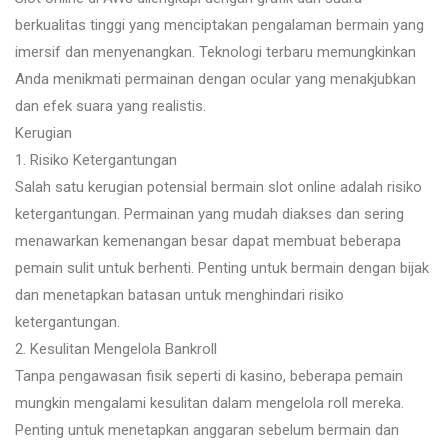
berkualitas tinggi yang menciptakan pengalaman bermain yang
imersif dan menyenangkan. Teknologi terbaru memungkinkan
Anda menikmati permainan dengan ocular yang menakjubkan
dan efek suara yang realistis.
Kerugian
1. Risiko Ketergantungan
Salah satu kerugian potensial bermain slot online adalah risiko
ketergantungan. Permainan yang mudah diakses dan sering
menawarkan kemenangan besar dapat membuat beberapa
pemain sulit untuk berhenti. Penting untuk bermain dengan bijak
dan menetapkan batasan untuk menghindari risiko
ketergantungan.
2. Kesulitan Mengelola Bankroll
Tanpa pengawasan fisik seperti di kasino, beberapa pemain
mungkin mengalami kesulitan dalam mengelola roll mereka.
Penting untuk menetapkan anggaran sebelum bermain dan