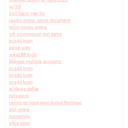
vu168
Slot Gacor Hari Ini
casino online senza documenti
nuovi casino online
siti scommesse non aams
pos4d login
agree with
suka288 login
Manage multiple accounts
pos4d login
pos4d login
pos4d login
apidewa daftar
petirgacor
casino en ligne avec bonus Belgique
slot online
sungaitoto
situs togel