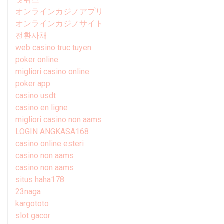
オンラインカジノアプリ
オンラインカジノサイト
전환사채
web casino truc tuyen
poker online
migliori casino online
poker app
casino usdt
casino en ligne
migliori casino non aams
LOGIN ANGKASA168
casino online esteri
casino non aams
casino non aams
situs haha178
23naga
kargototo
slot gacor