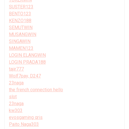
SUSTER123
BENTO123
KENZO188
SEMUTWIN
MUSANGWIN
SINGAWIN
MAMEN123
LOGIN ELANGWIN
LOGIN PRADA188
tajir777
Wolf7pay, D247
23naga
the french connection hello
slot
23naga
kw303
evosgaming qris
Paito Naga303