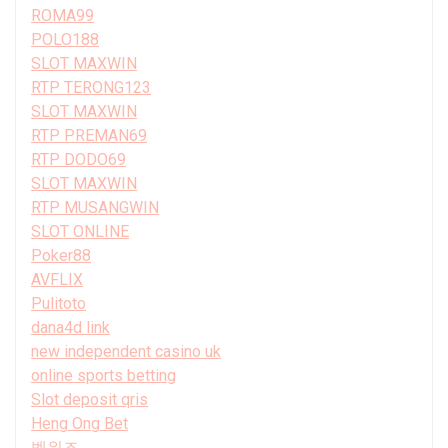
ROMA99
POLO188
SLOT MAXWIN
RTP TERONG123
SLOT MAXWIN
RTP PREMAN69
RTP DODO69
SLOT MAXWIN
RTP MUSANGWIN
SLOT ONLINE
Poker88
AVFLIX
Pulitoto
dana4d link
new independent casino uk
online sports betting
Slot deposit qris
Heng Ong Bet
벳위즈