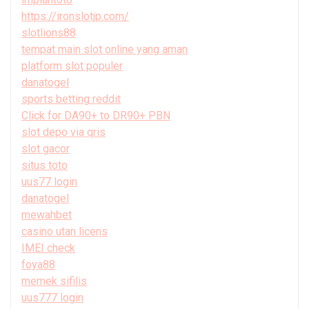
https://ironslotjp.com/
slotlions88
tempat main slot online yang aman
platform slot populer
danatogel
sports betting reddit
Click for DA90+ to DR90+ PBN
slot depo via qris
slot gacor
situs toto
uus77 login
danatogel
mewahbet
casino utan licens
IMEI check
foya88
memek sifilis
uus777 login