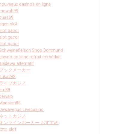
nouveaux casinos en ligne
mewah99
puas69
agen slot
slot gacor
slot gacor
slot gacor
Schweinefleisch Shop Dortmund
casino en ligne retrait immédiat
apidewa alternatif
ブックメーカー
suka288
ライブカジノ
bm88
dewajp
Mansion88
Dewavegas Livecasino
ネットカジノ
オンラインポーカー おすすめ
toto slot