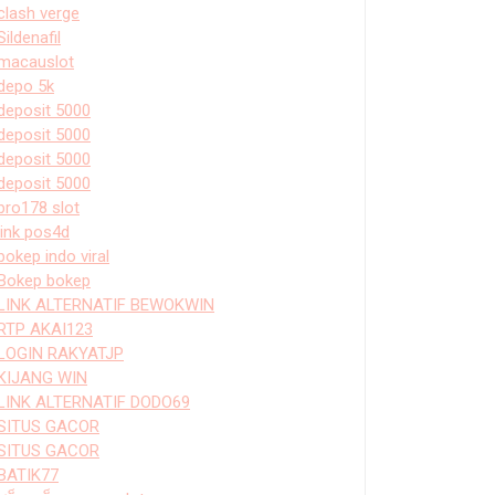
clash verge
Sildenafil
macauslot
depo 5k
deposit 5000
deposit 5000
deposit 5000
deposit 5000
bro178 slot
link pos4d
bokep indo viral
Bokep bokep
LINK ALTERNATIF BEWOKWIN
RTP AKAI123
LOGIN RAKYATJP
KIJANG WIN
LINK ALTERNATIF DODO69
SITUS GACOR
SITUS GACOR
BATIK77