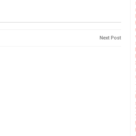
Next
Next Post
Post