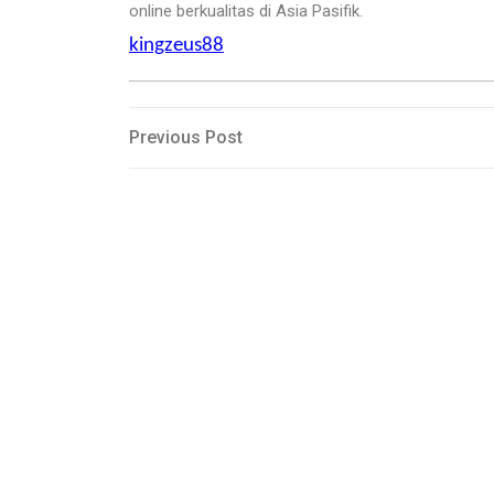
online berkualitas di Asia Pasifik.
kingzeus88
Post
Previous
Previous Post
Post
navigation