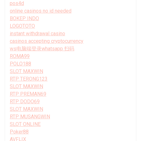
pos4d
online casinos no id needed
BOKEP INDO
LOGOTOTO
instant withdrawal casino
casinos accepting cryptocurrency
ws电脑端登录whatsapp 扫码
ROMA99
POLO188
SLOT MAXWIN
RTP TERONG123
SLOT MAXWIN
RTP PREMAN69
RTP DODO69
SLOT MAXWIN
RTP MUSANGWIN
SLOT ONLINE
Poker88
AVFLIX