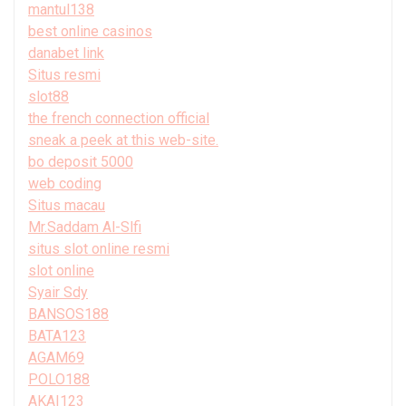
mantul138
best online casinos
danabet link
Situs resmi
slot88
the french connection official
sneak a peek at this web-site.
bo deposit 5000
web coding
Situs macau
Mr.Saddam Al-Slfi
situs slot online resmi
slot online
Syair Sdy
BANSOS188
BATA123
AGAM69
POLO188
AKAI123