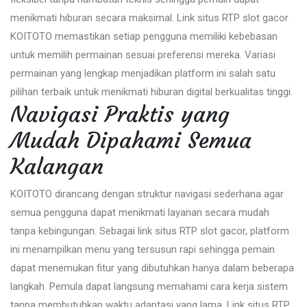
menikmati hiburan secara maksimal. Link situs RTP slot gacor
KOITOTO memastikan setiap pengguna memiliki kebebasan
untuk memilih permainan sesuai preferensi mereka. Variasi
permainan yang lengkap menjadikan platform ini salah satu
pilihan terbaik untuk menikmati hiburan digital berkualitas tinggi.
Navigasi Praktis yang
Mudah Dipahami Semua
Kalangan
KOITOTO dirancang dengan struktur navigasi sederhana agar
semua pengguna dapat menikmati layanan secara mudah
tanpa kebingungan. Sebagai link situs RTP slot gacor, platform
ini menampilkan menu yang tersusun rapi sehingga pemain
dapat menemukan fitur yang dibutuhkan hanya dalam beberapa
langkah. Pemula dapat langsung memahami cara kerja sistem
tanpa membutuhkan waktu adaptasi yang lama. Link situs RTP