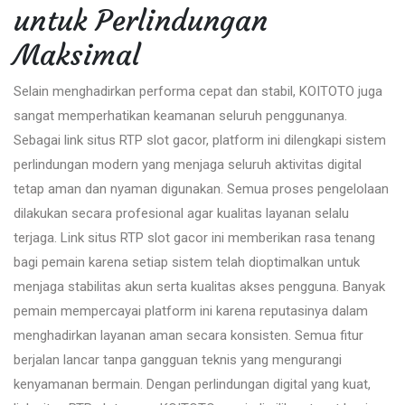
untuk Perlindungan
Maksimal
Selain menghadirkan performa cepat dan stabil, KOITOTO juga
sangat memperhatikan keamanan seluruh penggunanya.
Sebagai link situs RTP slot gacor, platform ini dilengkapi sistem
perlindungan modern yang menjaga seluruh aktivitas digital
tetap aman dan nyaman digunakan. Semua proses pengelolaan
dilakukan secara profesional agar kualitas layanan selalu
terjaga. Link situs RTP slot gacor ini memberikan rasa tenang
bagi pemain karena setiap sistem telah dioptimalkan untuk
menjaga stabilitas akun serta kualitas akses pengguna. Banyak
pemain mempercayai platform ini karena reputasinya dalam
menghadirkan layanan aman secara konsisten. Semua fitur
berjalan lancar tanpa gangguan teknis yang mengurangi
kenyamanan bermain. Dengan perlindungan digital yang kuat,