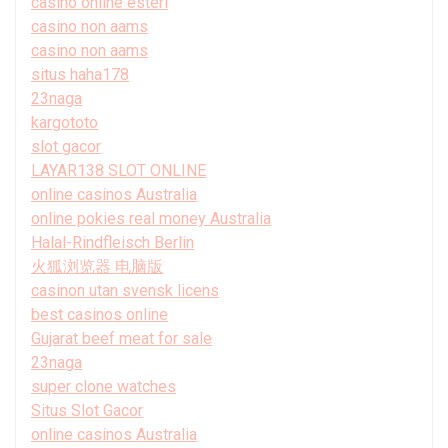
casino online esteri
casino non aams
casino non aams
situs haha178
23naga
kargototo
slot gacor
LAYAR138 SLOT ONLINE
online casinos Australia
online pokies real money Australia
Halal-Rindfleisch Berlin
火狐浏览器 电脑版
casinon utan svensk licens
best casinos online
Gujarat beef meat for sale
23naga
super clone watches
Situs Slot Gacor
online casinos Australia