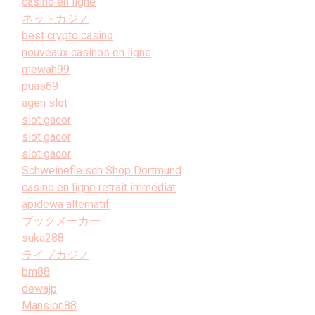
casino en ligne
ネットカジノ
best crypto casino
nouveaux casinos en ligne
mewah99
puas69
agen slot
slot gacor
slot gacor
slot gacor
Schweinefleisch Shop Dortmund
casino en ligne retrait immédiat
apidewa alternatif
ブックメーカー
suka288
ライブカジノ
bm88
dewajp
Mansion88