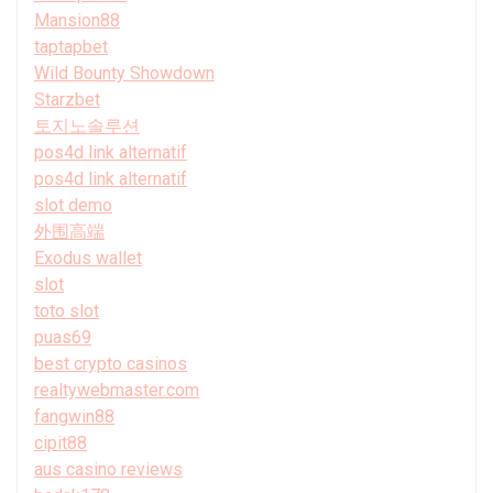
Mansion88
taptapbet
Wild Bounty Showdown
Starzbet
토지노솔루션
pos4d link alternatif
pos4d link alternatif
slot demo
外围高端
Exodus wallet
slot
toto slot
puas69
best crypto casinos
realtywebmaster.com
fangwin88
cipit88
aus casino reviews