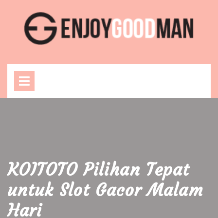
Skip
to
content
Open
Menu
KOITOTO Pilihan Tepat
untuk Slot Gacor Malam
Hari