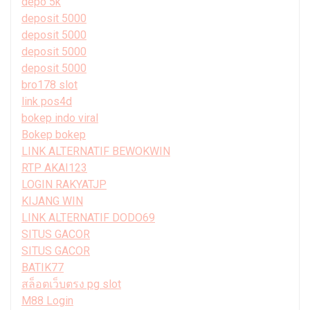
depo 5k
deposit 5000
deposit 5000
deposit 5000
deposit 5000
bro178 slot
link pos4d
bokep indo viral
Bokep bokep
LINK ALTERNATIF BEWOKWIN
RTP AKAI123
LOGIN RAKYATJP
KIJANG WIN
LINK ALTERNATIF DODO69
SITUS GACOR
SITUS GACOR
BATIK77
สล็อตเว็บตรง pg slot
M88 Login