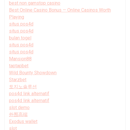
best non gamstop casino
Best Online Casino Bonus — Online Casinos Worth
Playing
situs pos4d
situs pos4d
bulan togel
situs pos4d
situs pos4d
Mansion88
taptapbet
Wild Bounty Showdown
Starzbet
토지노솔루션
pos4d link alternatif
pos4d link alternatif
slot demo
外围高端
Exodus wallet
slot