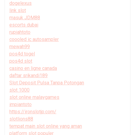
dogelexus
link slot
masuk JDM88
escorts dubai
rupiahtoto
coooled ic autosampler
mewah99
pos4d togel
pos4d slot
casino en ligne canada
daftar srikandi189
Slot Deposit Pulsa Tanpa Potongan
slot 1000
slot online malaygames
impiantoto
https://ironslotjp.com/
slotlions88
tempat main slot online yang aman
platform slot populer