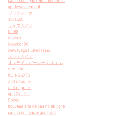
casino en ligne retrait immédiat
apidewa alternatif
ブックメーカー
suka288
ライブカジノ
bm88
dewajp
Mansion88
Dewavegas Livecasino
ネットカジノ
オンラインポーカー おすすめ
toto slot
KOINSLOTS
slot depo 5k
slot depo 5k
api22 daftar
Bokep
nouveau site de casino en ligne
casino en ligne argent réel