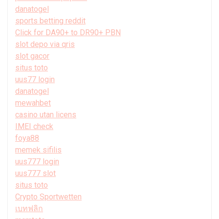
danatogel
sports betting reddit
Click for DA90+ to DR90+ PBN
slot depo via qris
slot gacor
situs toto
uus77 login
danatogel
mewahbet
casino utan licens
IMEI check
foya88
memek sifilis
uus777 login
uus777 slot
situs toto
Crypto Sportwetten
เบทฟลิก