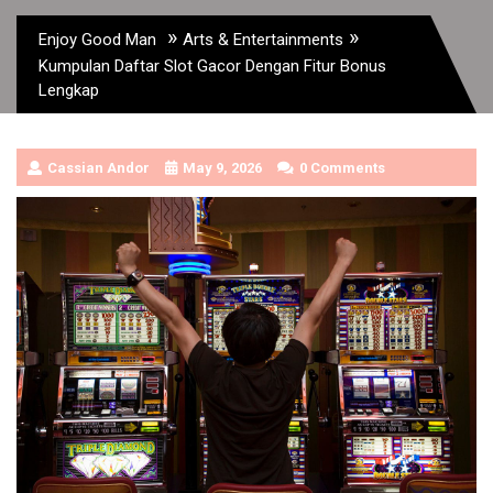
»
»
Enjoy Good Man
Arts & Entertainments
Kumpulan Daftar Slot Gacor Dengan Fitur Bonus
Lengkap
Cassian Andor
May 9, 2026
0 Comments