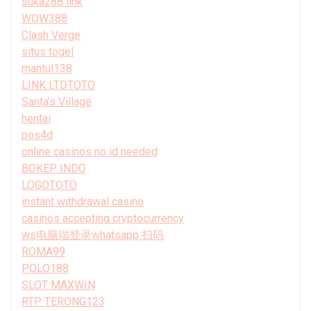
suka288 link
WOW388
Clash Verge
situs togel
mantul138
LINK LTDTOTO
Santa’s Village
hentai
pos4d
online casinos no id needed
BOKEP INDO
LOGOTOTO
instant withdrawal casino
casinos accepting cryptocurrency
ws电脑端登录whatsapp 扫码
ROMA99
POLO188
SLOT MAXWIN
RTP TERONG123