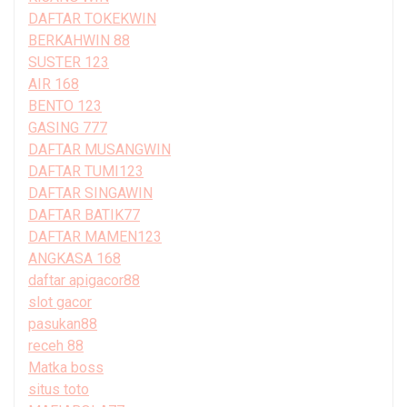
DAFTAR TOKEKWIN
BERKAHWIN 88
SUSTER 123
AIR 168
BENTO 123
GASING 777
DAFTAR MUSANGWIN
DAFTAR TUMI123
DAFTAR SINGAWIN
DAFTAR BATIK77
DAFTAR MAMEN123
ANGKASA 168
daftar apigacor88
slot gacor
pasukan88
receh 88
Matka boss
situs toto