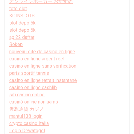
オンラインポーカー おすすめ
toto slot
KOINSLOTS
slot depo 5k
slot depo 5k
api22 daftar
Bokep
nouveau site de casino en ligne
casino en ligne argent réel
casino en ligne sans verification
paris sportif tennis
casino en ligne retrait instantané
casino en ligne cashlib
siti casino online
casinò online non aams
仮想通貨 カジノ
mantul138 login
crypto casino Italia
Login Dewatogel