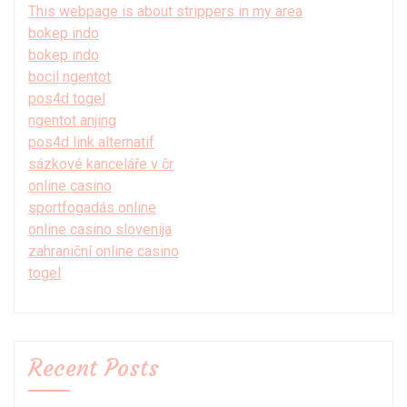
This webpage is about strippers in my area
bokep indo
bokep indo
bocil ngentot
pos4d togel
ngentot anjing
pos4d link alternatif
sázkové kanceláře v čr
online casino
sportfogadás online
online casino slovenija
zahraniční online casino
togel
Recent Posts