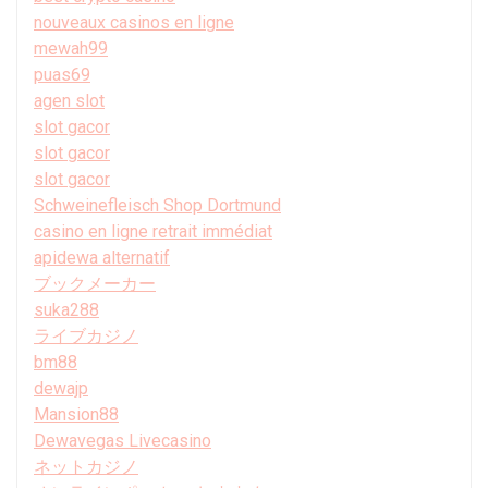
nouveaux casinos en ligne
mewah99
puas69
agen slot
slot gacor
slot gacor
slot gacor
Schweinefleisch Shop Dortmund
casino en ligne retrait immédiat
apidewa alternatif
ブックメーカー
suka288
ライブカジノ
bm88
dewajp
Mansion88
Dewavegas Livecasino
ネットカジノ