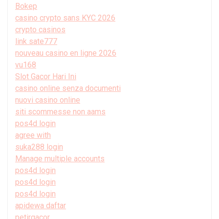
Bokep
casino crypto sans KYC 2026
crypto casinos
link sate777
nouveau casino en ligne 2026
vu168
Slot Gacor Hari Ini
casino online senza documenti
nuovi casino online
siti scommesse non aams
pos4d login
agree with
suka288 login
Manage multiple accounts
pos4d login
pos4d login
pos4d login
apidewa daftar
petirgacor