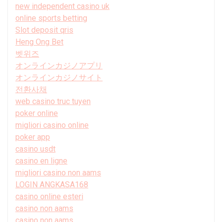
new independent casino uk
online sports betting
Slot deposit qris
Heng Ong Bet
벳위즈
オンラインカジノアプリ
オンラインカジノサイト
전환사채
web casino truc tuyen
poker online
migliori casino online
poker app
casino usdt
casino en ligne
migliori casino non aams
LOGIN ANGKASA168
casino online esteri
casino non aams
casino non aams