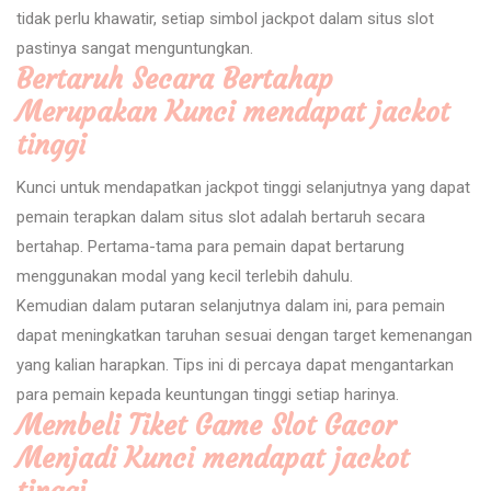
tidak perlu khawatir, setiap simbol jackpot dalam situs slot
pastinya sangat menguntungkan.
Bertaruh Secara Bertahap
Merupakan Kunci mendapat jackot
tinggi
Kunci untuk mendapatkan jackpot tinggi selanjutnya yang dapat
pemain terapkan dalam situs slot adalah bertaruh secara
bertahap. Pertama-tama para pemain dapat bertarung
menggunakan modal yang kecil terlebih dahulu.
Kemudian dalam putaran selanjutnya dalam ini, para pemain
dapat meningkatkan taruhan sesuai dengan target kemenangan
yang kalian harapkan. Tips ini di percaya dapat mengantarkan
para pemain kepada keuntungan tinggi setiap harinya.
Membeli Tiket Game Slot Gacor
Menjadi Kunci mendapat jackot