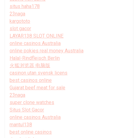
situs haha178
23naga
kargototo
slot gacor
LAYAR138 SLOT ONLINE
online casinos Australia
online pokies real money Australia
Halal-Rindfleisch Berlin
火狐浏览器 电脑版
casinon utan svensk licens
best casinos online
Gujarat beef meat for sale
23naga
super clone watches
Situs Slot Gacor
online casinos Australia
mantul138
best online casinos