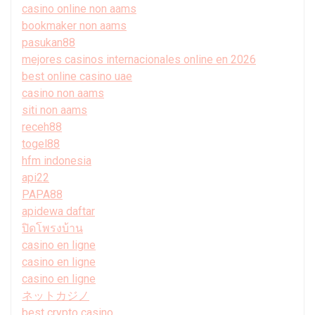
casino online non aams
bookmaker non aams
pasukan88
mejores casinos internacionales online en 2026
best online casino uae
casino non aams
siti non aams
receh88
togel88
hfm indonesia
api22
PAPA88
apidewa daftar
ปิดโพรงบ้าน
casino en ligne
casino en ligne
casino en ligne
ネットカジノ
best crypto casino