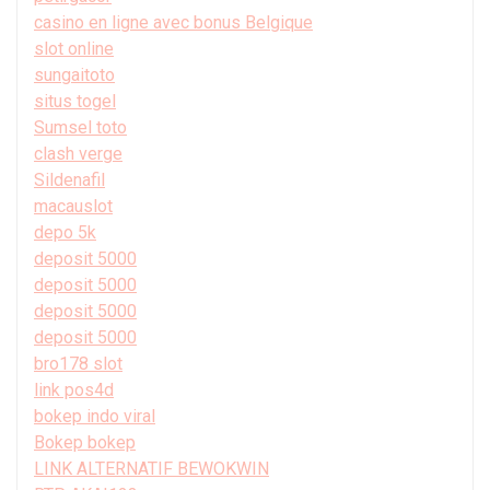
casino en ligne avec bonus Belgique
slot online
sungaitoto
situs togel
Sumsel toto
clash verge
Sildenafil
macauslot
depo 5k
deposit 5000
deposit 5000
deposit 5000
deposit 5000
bro178 slot
link pos4d
bokep indo viral
Bokep bokep
LINK ALTERNATIF BEWOKWIN