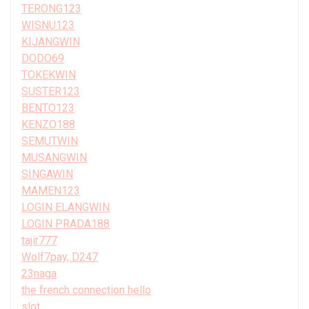
TERONG123
WISNU123
KIJANGWIN
DODO69
TOKEKWIN
SUSTER123
BENTO123
KENZO188
SEMUTWIN
MUSANGWIN
SINGAWIN
MAMEN123
LOGIN ELANGWIN
LOGIN PRADA188
tajir777
Wolf7pay, D247
23naga
the french connection hello
slot