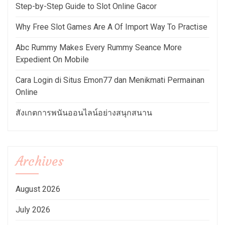
Step-by-Step Guide to Slot Online Gacor
Why Free Slot Games Are A Of Import Way To Practise
Abc Rummy Makes Every Rummy Seance More
Expedient On Mobile
Cara Login di Situs Emon77 dan Menikmati Permainan
Online
สังเกตการพนันออนไลน์อย่างสนุกสนาน
Archives
August 2026
July 2026