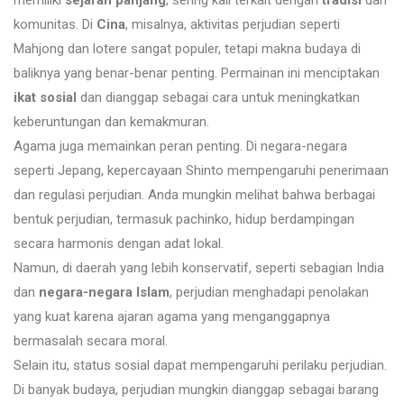
memiliki
sejarah panjang
, sering kali terkait dengan
tradisi
dan
komunitas. Di
Cina
, misalnya, aktivitas perjudian seperti
Mahjong dan lotere sangat populer, tetapi makna budaya di
baliknya yang benar-benar penting. Permainan ini menciptakan
ikat sosial
dan dianggap sebagai cara untuk meningkatkan
keberuntungan dan kemakmuran.
Agama juga memainkan peran penting. Di negara-negara
seperti Jepang, kepercayaan Shinto mempengaruhi penerimaan
dan regulasi perjudian. Anda mungkin melihat bahwa berbagai
bentuk perjudian, termasuk pachinko, hidup berdampingan
secara harmonis dengan adat lokal.
Namun, di daerah yang lebih konservatif, seperti sebagian India
dan
negara-negara Islam
, perjudian menghadapi penolakan
yang kuat karena ajaran agama yang menganggapnya
bermasalah secara moral.
Selain itu, status sosial dapat mempengaruhi perilaku perjudian.
Di banyak budaya, perjudian mungkin dianggap sebagai barang