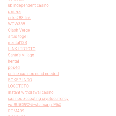
uk independent casino
ผลบอล
suka288 link
WOW388
Clash Verge
situs togel
mantul138
LINK LTDTOTO
Santa’s Village
hentai
pos4d
online casinos no id needed
BOKEP INDO
LOGOTOTO
instant withdrawal casino
casinos accepting cryptocurrency
ws电脑端登录whatsapp 扫码
ROMA99