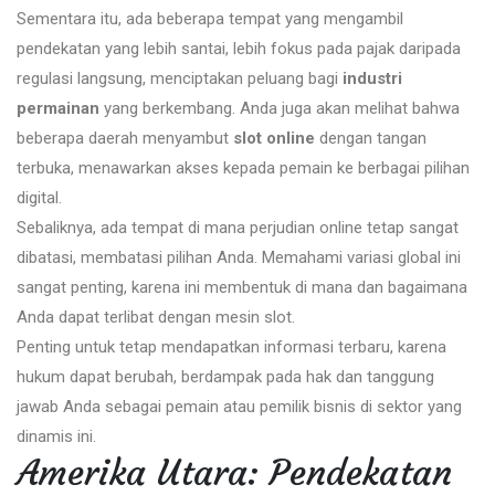
Sementara itu, ada beberapa tempat yang mengambil
pendekatan yang lebih santai, lebih fokus pada pajak daripada
regulasi langsung, menciptakan peluang bagi
industri
permainan
yang berkembang. Anda juga akan melihat bahwa
beberapa daerah menyambut
slot online
dengan tangan
terbuka, menawarkan akses kepada pemain ke berbagai pilihan
digital.
Sebaliknya, ada tempat di mana perjudian online tetap sangat
dibatasi, membatasi pilihan Anda. Memahami variasi global ini
sangat penting, karena ini membentuk di mana dan bagaimana
Anda dapat terlibat dengan mesin slot.
Penting untuk tetap mendapatkan informasi terbaru, karena
hukum dapat berubah, berdampak pada hak dan tanggung
jawab Anda sebagai pemain atau pemilik bisnis di sektor yang
dinamis ini.
Amerika Utara: Pendekatan