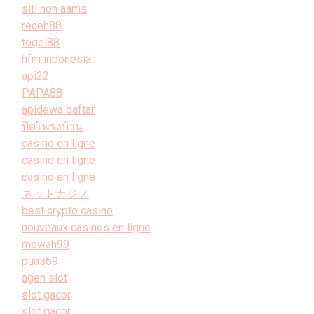
siti non aams
receh88
togel88
hfm indonesia
api22
PAPA88
apidewa daftar
ปิดโพรงบ้าน
casino en ligne
casino en ligne
casino en ligne
ネットカジノ
best crypto casino
nouveaux casinos en ligne
mewah99
puas69
agen slot
slot gacor
slot gacor