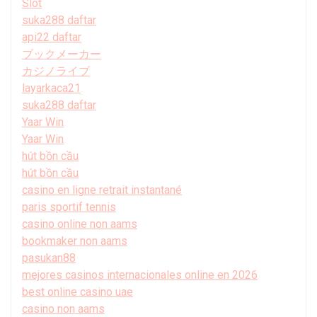
Slot
suka288 daftar
api22 daftar
ブックメーカー
カジノライブ
layarkaca21
suka288 daftar
Yaar Win
Yaar Win
hút bồn cầu
hút bồn cầu
casino en ligne retrait instantané
paris sportif tennis
casino online non aams
bookmaker non aams
pasukan88
mejores casinos internacionales online en 2026
best online casino uae
casino non aams