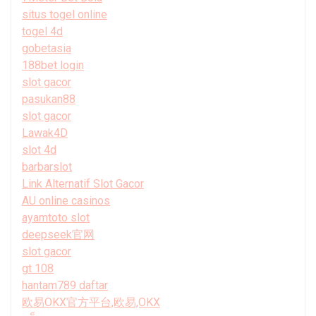
situs togel online
togel 4d
gobetasia
188bet login
slot gacor
pasukan88
slot gacor
Lawak4D
slot 4d
barbarslot
Link Alternatif Slot Gacor
AU online casinos
ayamtoto slot
deepseek官网
slot gacor
gt 108
hantam789 daftar
欧易OKX官方平台,欧易,OKX