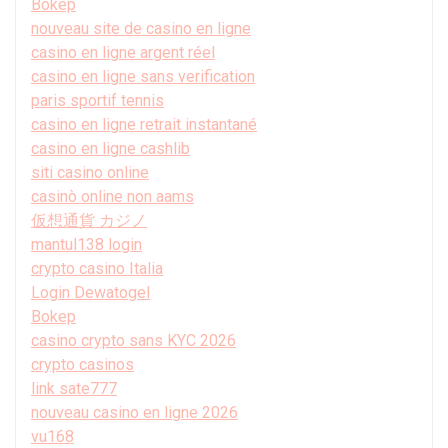
Bokep
nouveau site de casino en ligne
casino en ligne argent réel
casino en ligne sans verification
paris sportif tennis
casino en ligne retrait instantané
casino en ligne cashlib
siti casino online
casinò online non aams
仮想通貨 カジノ
mantul138 login
crypto casino Italia
Login Dewatogel
Bokep
casino crypto sans KYC 2026
crypto casinos
link sate777
nouveau casino en ligne 2026
vu168