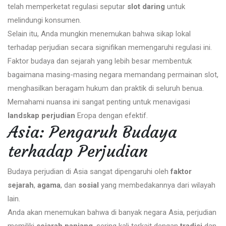
telah memperketat regulasi seputar
slot daring
untuk
melindungi konsumen.
Selain itu, Anda mungkin menemukan bahwa sikap lokal
terhadap perjudian secara signifikan memengaruhi regulasi ini.
Faktor budaya dan sejarah yang lebih besar membentuk
bagaimana masing-masing negara memandang permainan slot,
menghasilkan beragam hukum dan praktik di seluruh benua.
Memahami nuansa ini sangat penting untuk menavigasi
landskap perjudian
Eropa dengan efektif.
Asia: Pengaruh Budaya
terhadap Perjudian
Budaya perjudian di Asia sangat dipengaruhi oleh
faktor
sejarah
,
agama
, dan
sosial
yang membedakannya dari wilayah
lain.
Anda akan menemukan bahwa di banyak negara Asia, perjudian