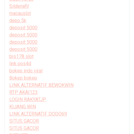
Sildenafil
macauslot
depo 5k
deposit 5000
deposit 5000
deposit 5000
deposit 5000
bro178 slot
link pos4d
bokep indo viral
Bokep bokep
LINK ALTERNATIF BEWOKWIN
RTP AKAI123
LOGIN RAKYATJP
KIJANG WIN
LINK ALTERNATIF DODO69
SITUS GACOR
SITUS GACOR