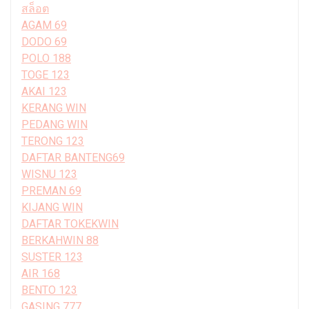
สล็อต
AGAM 69
DODO 69
POLO 188
TOGE 123
AKAI 123
KERANG WIN
PEDANG WIN
TERONG 123
DAFTAR BANTENG69
WISNU 123
PREMAN 69
KIJANG WIN
DAFTAR TOKEKWIN
BERKAHWIN 88
SUSTER 123
AIR 168
BENTO 123
GASING 777