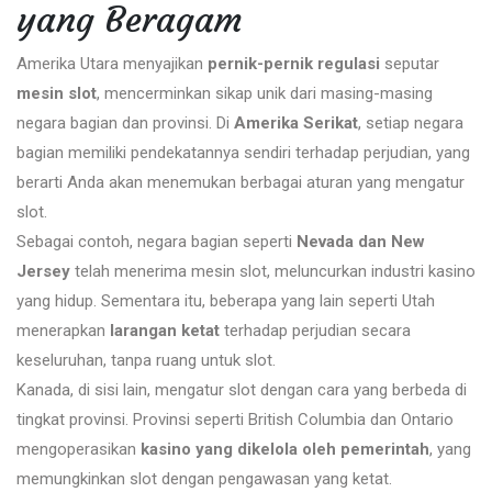
yang Beragam
Amerika Utara menyajikan
pernik-pernik regulasi
seputar
mesin slot
, mencerminkan sikap unik dari masing-masing
negara bagian dan provinsi. Di
Amerika Serikat
, setiap negara
bagian memiliki pendekatannya sendiri terhadap perjudian, yang
berarti Anda akan menemukan berbagai aturan yang mengatur
slot.
Sebagai contoh, negara bagian seperti
Nevada dan New
Jersey
telah menerima mesin slot, meluncurkan industri kasino
yang hidup. Sementara itu, beberapa yang lain seperti Utah
menerapkan
larangan ketat
terhadap perjudian secara
keseluruhan, tanpa ruang untuk slot.
Kanada, di sisi lain, mengatur slot dengan cara yang berbeda di
tingkat provinsi. Provinsi seperti British Columbia dan Ontario
mengoperasikan
kasino yang dikelola oleh pemerintah
, yang
memungkinkan slot dengan pengawasan yang ketat.