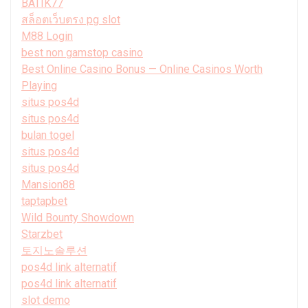
BATIK77
สล็อตเว็บตรง pg slot
M88 Login
best non gamstop casino
Best Online Casino Bonus — Online Casinos Worth
Playing
situs pos4d
situs pos4d
bulan togel
situs pos4d
situs pos4d
Mansion88
taptapbet
Wild Bounty Showdown
Starzbet
토지노솔루션
pos4d link alternatif
pos4d link alternatif
slot demo