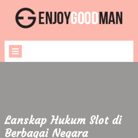
Skip
to
content
Open
Menu
Lanskap Hukum Slot di
Berbagai Negara