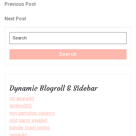
Post
Previous
Previous Post
Post
navigation
Next
Next Post
Post
Search
for:
Search
Dynamic Blogroll & Sidebar
rtp arjuna4d
techno002
non gamstop casinos
slot gacor ewallet
bandar togel online
gelek4d