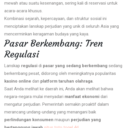
mewah atau suatu kesenangan, sering kali di reservasi untuk
acara-acara khusus.
Kombinasi sejarah, kepercayaan, dan struktur sosial ini
menciptakan lanskap perjudian yang unik di seluruh Asia yang
mencerminkan keragaman budaya yang kaya.
Pasar Berkembang: Tren
Regulasi
Lanskap
regulasi
di
pasar yang sedang berkembang
sedang
berkembang pesat, didorong oleh meningkatnya popularitas
kasino online
dan
platform taruhan olahraga
.
Saat Anda melihat ke daerah ini, Anda akan melihat bahwa
negara-negara mulai menyadari
manfaat ekonomi
dari
mengatur perjudian. Pemerintah semakin proaktif dalam
merancang undang-undang yang menangani baik
perlindungan konsumen
maupun
perjudian yang
bertanggung jawab
situs toto togel 4d