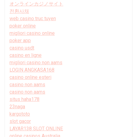
オンラインカジノサイト
전환사채
web casino truc tuyen
poker online
migliori casino online
poker app
casino usdt
casino en ligne
migliori casino non aams
LOGIN ANGKASA168
casino online esteri
casino non aams
casino non aams
situs haha178
23naga
kargototo
slot gacor
LAYAR138 SLOT ONLINE
online casinos Australia