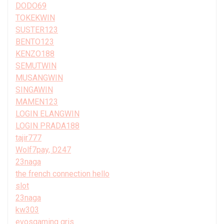
DODO69
TOKEKWIN
SUSTER123
BENTO123
KENZO188
SEMUTWIN
MUSANGWIN
SINGAWIN
MAMEN123
LOGIN ELANGWIN
LOGIN PRADA188
tajir777
Wolf7pay, D247
23naga
the french connection hello
slot
23naga
kw303
evosgaming qris