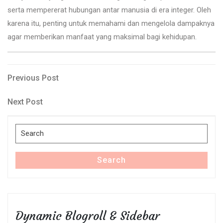
serta mempererat hubungan antar manusia di era integer. Oleh
karena itu, penting untuk memahami dan mengelola dampaknya
agar memberikan manfaat yang maksimal bagi kehidupan.
Post
Previous
Previous Post
Post
navigation
Next
Next Post
Post
Search
for:
Search
Dynamic Blogroll & Sidebar