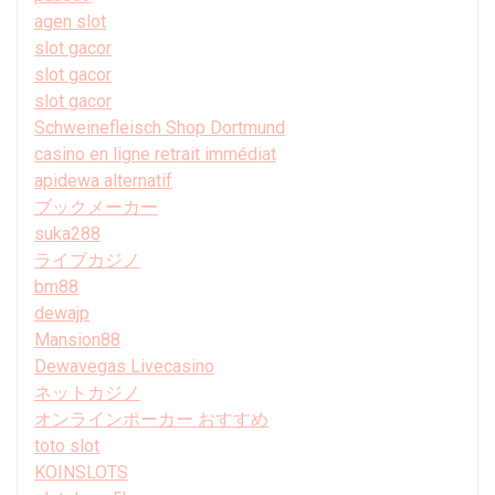
agen slot
slot gacor
slot gacor
slot gacor
Schweinefleisch Shop Dortmund
casino en ligne retrait immédiat
apidewa alternatif
ブックメーカー
suka288
ライブカジノ
bm88
dewajp
Mansion88
Dewavegas Livecasino
ネットカジノ
オンラインポーカー おすすめ
toto slot
KOINSLOTS