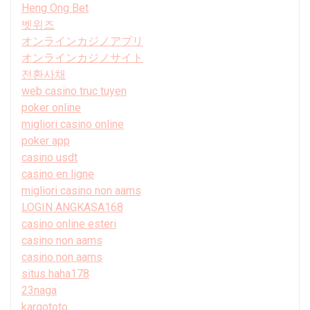
Heng Ong Bet
벳위즈
オンラインカジノアプリ
オンラインカジノサイト
전환사채
web casino truc tuyen
poker online
migliori casino online
poker app
casino usdt
casino en ligne
migliori casino non aams
LOGIN ANGKASA168
casino online esteri
casino non aams
casino non aams
situs haha178
23naga
kargototo