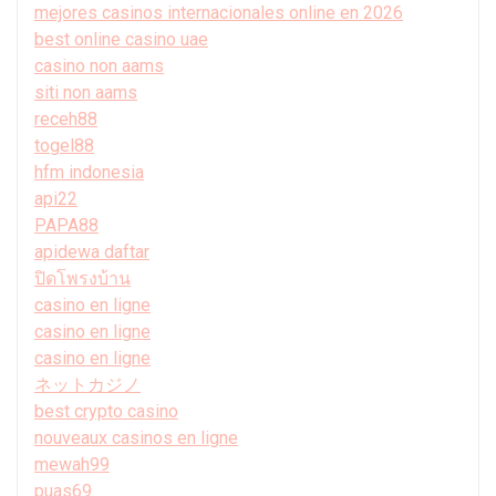
mejores casinos internacionales online en 2026
best online casino uae
casino non aams
siti non aams
receh88
togel88
hfm indonesia
api22
PAPA88
apidewa daftar
ปิดโพรงบ้าน
casino en ligne
casino en ligne
casino en ligne
ネットカジノ
best crypto casino
nouveaux casinos en ligne
mewah99
puas69