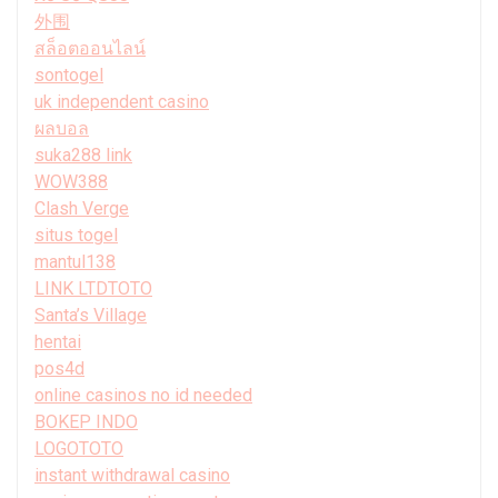
外围
สล็อตออนไลน์
sontogel
uk independent casino
ผลบอล
suka288 link
WOW388
Clash Verge
situs togel
mantul138
LINK LTDTOTO
Santa’s Village
hentai
pos4d
online casinos no id needed
BOKEP INDO
LOGOTOTO
instant withdrawal casino