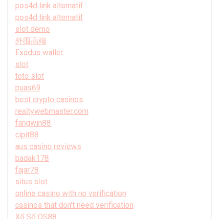
pos4d link alternatif
pos4d link alternatif
slot demo
外围高端
Exodus wallet
slot
toto slot
puas69
best crypto casinos
realtywebmaster.com
fangwin88
cipit88
aus casino reviews
badak178
fajar78
situs slot
online casino with no verification
casinos that don't need verification
Xổ Số QS88