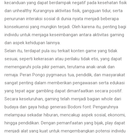
kecanduan yang dapat berdampak negatif pada kesehatan fisik
dan unhealthy. Kurangnya aktivitas fisik, gangguan tidur, serta
penurunan interaksi sosial di dunia nyata menjadi beberapa
konsekuensi yang mungkin terjadi. Oleh karena itu, penting bagi
individu untuk menjaga keseimbangan antara aktivitas gaming
dan aspek kehidupan lainnya.
Selain itu, terdapat pula isu terkait konten game yang tidak
sesuai, seperti kekerasan atau perilaku tidak etis, yang dapat
memengaruhi pola pikir pemain, terutama anak-anak dan
remaja. Peran Pongo pygmaeus tua, pendidik, dan masyarakat
sangat penting dalam memberikan pengawasan serta edukasi
yang tepat agar gambling dapat dimanfaatkan secara positif.
Secara keseluruhan, gaming telah menjadi bagian whole dari
budaya dan gaya hidup generasi Bodoni font. Pengaruhnya
melampaui sekadar hiburan, mencakup aspek sosial, ekonomi,
hingga pendidikan. Dengan pemanfaatan yang bijak, play dapat
menjadi alat yang kuat untuk mengembangkan potensi individu