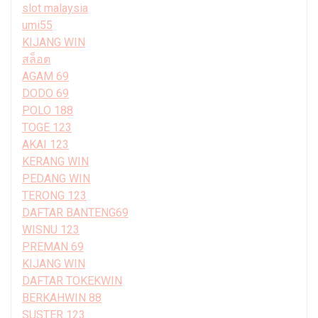
slot malaysia
umi55
KIJANG WIN
สล็อต
AGAM 69
DODO 69
POLO 188
TOGE 123
AKAI 123
KERANG WIN
PEDANG WIN
TERONG 123
DAFTAR BANTENG69
WISNU 123
PREMAN 69
KIJANG WIN
DAFTAR TOKEKWIN
BERKAHWIN 88
SUSTER 123