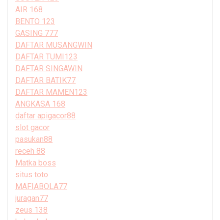
AIR 168
BENTO 123
GASING 777
DAFTAR MUSANGWIN
DAFTAR TUMI123
DAFTAR SINGAWIN
DAFTAR BATIK77
DAFTAR MAMEN123
ANGKASA 168
daftar apigacor88
slot gacor
pasukan88
receh 88
Matka boss
situs toto
MAFIABOLA77
juragan77
zeus 138