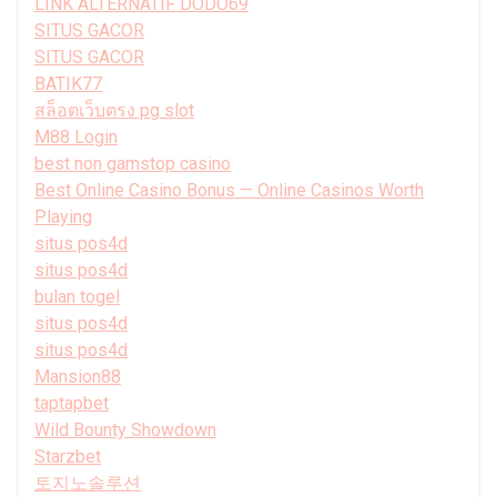
LINK ALTERNATIF DODO69
SITUS GACOR
SITUS GACOR
BATIK77
สล็อตเว็บตรง pg slot
M88 Login
best non gamstop casino
Best Online Casino Bonus — Online Casinos Worth
Playing
situs pos4d
situs pos4d
bulan togel
situs pos4d
situs pos4d
Mansion88
taptapbet
Wild Bounty Showdown
Starzbet
토지노솔루션