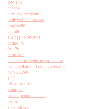
toto slot
puas69
best crypto casinos
realtywebmaster.com
fangwin88
cipit88
aus casino reviews
badak178
fajar78
situs slot
online casino with no verification
casinos that don't need verification
Xổ Số QS88
外围
สล็อตออนไลน์
sontogel
uk independent casino
ผลบอล
suka288 link