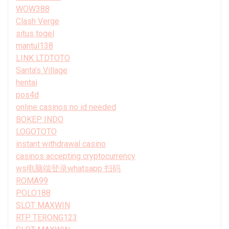
WOW388
Clash Verge
situs togel
mantul138
LINK LTDTOTO
Santa’s Village
hentai
pos4d
online casinos no id needed
BOKEP INDO
LOGOTOTO
instant withdrawal casino
casinos accepting cryptocurrency
ws电脑端登录whatsapp 扫码
ROMA99
POLO188
SLOT MAXWIN
RTP TERONG123