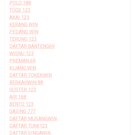
POLO 188
TOGE 123
AKAI 123
KERANG WIN
PEDANG WIN
TERONG 123
DAFTAR BANTENG69
WISNU 123
PREMAN 69
KIJANG WIN
DAFTAR TOKEKWIN
BERKAHWIN 88
SUSTER 123
AIR 168
BENTO 123
GASING 777
DAFTAR MUSANGWIN
DAFTAR TUMI123
DAFTAR SINGAWIN