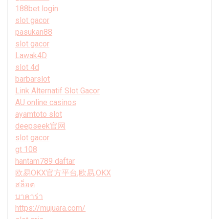
188bet login
slot gacor
pasukan88
slot gacor
Lawak4D
slot 4d
barbarslot
Link Alternatif Slot Gacor
AU online casinos
ayamtoto slot
deepseek官网
slot gacor
gt 108
hantam789 daftar
欧易OKX官方平台,欧易,OKX
สล็อต
บาคาร่า
https://mujuara.com/