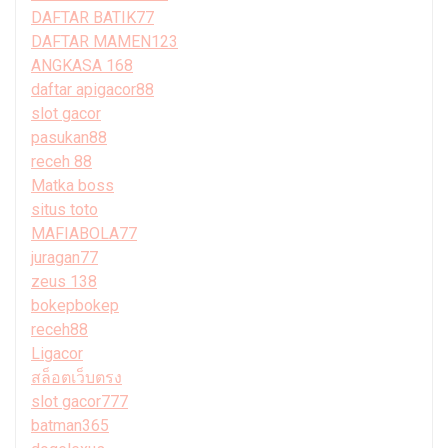
DAFTAR BATIK77
DAFTAR MAMEN123
ANGKASA 168
daftar apigacor88
slot gacor
pasukan88
receh 88
Matka boss
situs toto
MAFIABOLA77
juragan77
zeus 138
bokepbokep
receh88
Ligacor
สล็อตเว็บตรง
slot gacor777
batman365