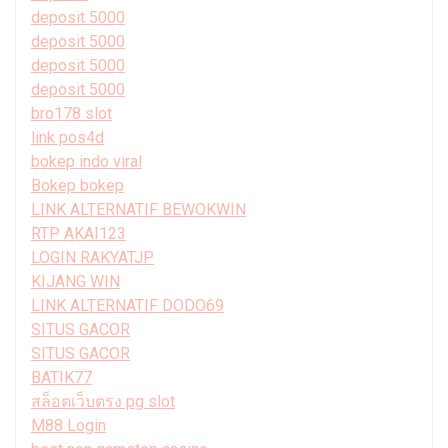
deposit 5000
deposit 5000
deposit 5000
deposit 5000
bro178 slot
link pos4d
bokep indo viral
Bokep bokep
LINK ALTERNATIF BEWOKWIN
RTP AKAI123
LOGIN RAKYATJP
KIJANG WIN
LINK ALTERNATIF DODO69
SITUS GACOR
SITUS GACOR
BATIK77
สล็อตเว็บตรง pg slot
M88 Login