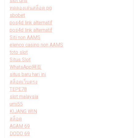
slot qris
ทดลองเล่นสล็อต pg
sbobet
pos4d link alternatif
pos4d link alternatif
Siti non AAMS
elenco casino non AAMS
toto slot
Situs Slot
WhatsApp网页
situs baru hari ini
สล็อตเว็บตรง
TEPE78
slot malaysia
umi55
KIJANG WIN
สล็อต
AGAM 69
DODO 69