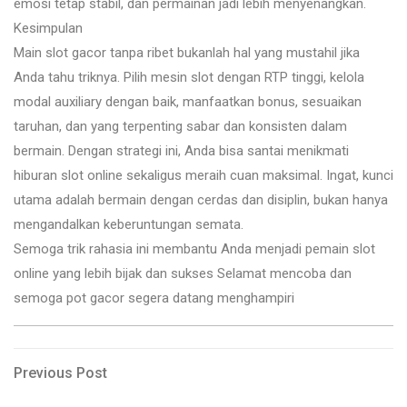
emosi tetap stabil, dan permainan jadi lebih menyenangkan.
Kesimpulan
Main slot gacor tanpa ribet bukanlah hal yang mustahil jika
Anda tahu triknya. Pilih mesin slot dengan RTP tinggi, kelola
modal auxiliary dengan baik, manfaatkan bonus, sesuaikan
taruhan, dan yang terpenting sabar dan konsisten dalam
bermain. Dengan strategi ini, Anda bisa santai menikmati
hiburan slot online sekaligus meraih cuan maksimal. Ingat, kunci
utama adalah bermain dengan cerdas dan disiplin, bukan hanya
mengandalkan keberuntungan semata.
Semoga trik rahasia ini membantu Anda menjadi pemain slot
online yang lebih bijak dan sukses Selamat mencoba dan
semoga pot gacor segera datang menghampiri
Post
Previous
Previous Post
Post