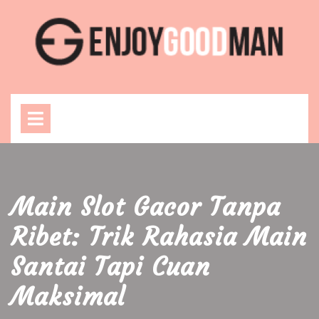
Skip
to
content
Open
Menu
Main Slot Gacor Tanpa
Ribet: Trik Rahasia Main
Santai Tapi Cuan
Maksimal