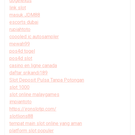
dogelexus
link slot
masuk JDM88
escorts dubai
rupiahtoto
coooled ic autosampler
mewah99
pos4d togel
pos4d slot
casino en ligne canada
daftar srikandi189
Slot Deposit Pulsa Tanpa Potongan
slot 1000
slot online malaygames
impiantoto
https://ironslotjp.com/
slotlions88
tempat main slot online yang aman
platform slot populer