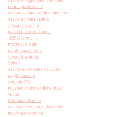
casino en ligne sans verification
paris sportif tennis
casino en ligne retrait instantané
casino en ligne cashlib
siti casino online
casinò online non aams
仮想通貨 カジノ
mantul138 login
crypto casino Italia
Login Dewatogel
Bokep
casino crypto sans KYC 2026
crypto casinos
link sate777
nouveau casino en ligne 2026
vu168
Slot Gacor Hari Ini
casino online senza documenti
nuovi casino online