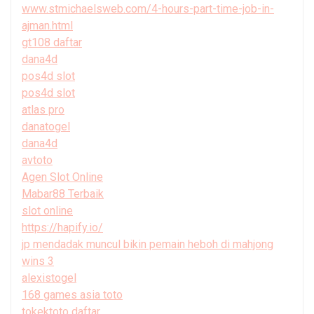
www.stmichaelsweb.com/4-hours-part-time-job-in-
ajman.html
gt108 daftar
dana4d
pos4d slot
pos4d slot
atlas pro
danatogel
dana4d
avtoto
Agen Slot Online
Mabar88 Terbaik
slot online
https://hapify.io/
jp mendadak muncul bikin pemain heboh di mahjong
wins 3
alexistogel
168 games asia toto
tokektoto daftar