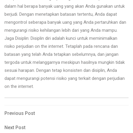
dalam hal berapa banyak uang yang akan Anda gunakan untuk
berjudi. Dengan menetapkan batasan tertentu, Anda dapat
mengontrol seberapa banyak uang yang Anda pertaruhkan dan
mengurangi risiko kehilangan lebih dari yang Anda mampu.
Jaga Disiplin: Disiplin diri adalah kunci untuk meminimalkan
risiko perjudian on the internet. Tetaplah pada rencana dan
batasan yang telah Anda tetapkan sebelumnya, dan jangan
tergoda untuk melanggarnya meskipun hasilnya mungkin tidak
sesuai harapan. Dengan tetap konsisten dan disiplin, Anda
dapat mengurangi potensi risiko yang terkait dengan perjudian
on the internet.
Post
Previous
Previous Post
Post
navigation
Next
Next Post