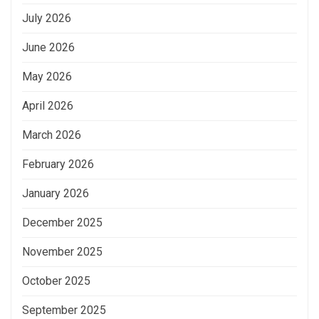
July 2026
June 2026
May 2026
April 2026
March 2026
February 2026
January 2026
December 2025
November 2025
October 2025
September 2025