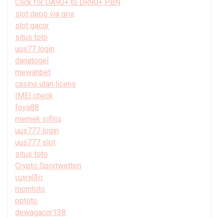
Click for DA90+ to DR90+ PBN
slot depo via qris
slot gacor
situs toto
uus77 login
danatogel
mewahbet
casino utan licens
IMEI check
foya88
memek sifilis
uus777 login
uus777 slot
situs toto
Crypto Sportwetten
เบทฟลิก
mcmtoto
pptoto
dewagacor138