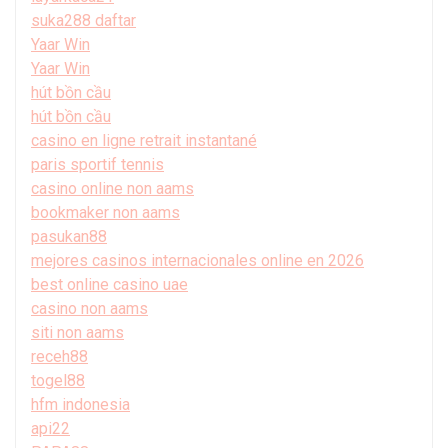
suka288 daftar
Yaar Win
Yaar Win
hút bồn cầu
hút bồn cầu
casino en ligne retrait instantané
paris sportif tennis
casino online non aams
bookmaker non aams
pasukan88
mejores casinos internacionales online en 2026
best online casino uae
casino non aams
siti non aams
receh88
togel88
hfm indonesia
api22