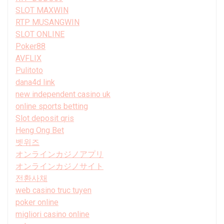
SLOT MAXWIN
RTP MUSANGWIN
SLOT ONLINE
Poker88
AVFLIX
Pulitoto
dana4d link
new independent casino uk
online sports betting
Slot deposit qris
Heng Ong Bet
벳위즈
オンラインカジノアプリ
オンラインカジノサイト
전환사채
web casino truc tuyen
poker online
migliori casino online