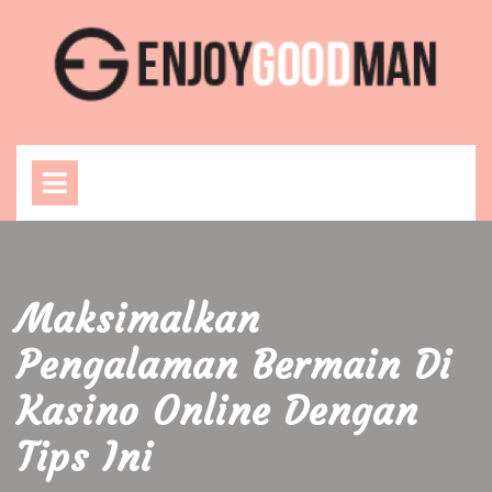
Skip
to
content
Open
Menu
Maksimalkan
Pengalaman Bermain Di
Kasino Online Dengan
Tips Ini