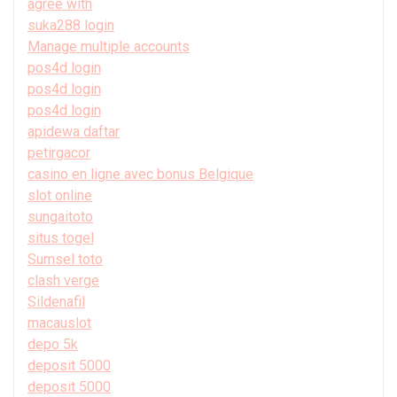
agree with
suka288 login
Manage multiple accounts
pos4d login
pos4d login
pos4d login
apidewa daftar
petirgacor
casino en ligne avec bonus Belgique
slot online
sungaitoto
situs togel
Sumsel toto
clash verge
Sildenafil
macauslot
depo 5k
deposit 5000
deposit 5000