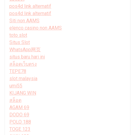
pos4d link alternatif
pos4d link alternatif
Siti non AAMS
elenco casino non AAMS
toto slot
Situs Slot
WhatsApp网页
situs baru hari ini
สล็อตเว็บตรง
TEPE78
slot malaysia
umi55
KIJANG WIN
สล็อต
AGAM 69
DODO 69
POLO 188
TOGE 123