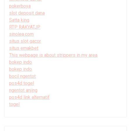
pokerboya
slot deposit dana
Satta king
RTP RAKYATJP
sinolea.com
situs slot gacor
situs emakbet
This webpage is about strippers in my area
bokep indo
bokep indo
bocil ngentot
pos4d togel
ngentot anjing
pos4d link alternatif
togel