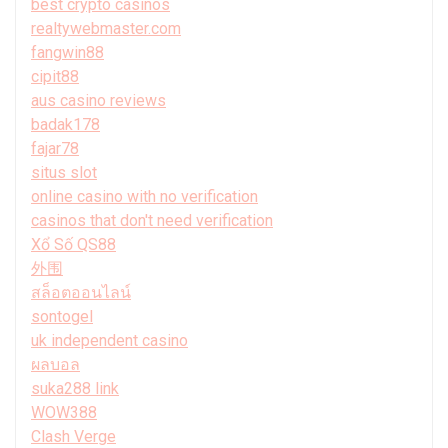
best crypto casinos
realtywebmaster.com
fangwin88
cipit88
aus casino reviews
badak178
fajar78
situs slot
online casino with no verification
casinos that don't need verification
Xổ Số QS88
外围
สล็อตออนไลน์
sontogel
uk independent casino
ผลบอล
suka288 link
WOW388
Clash Verge