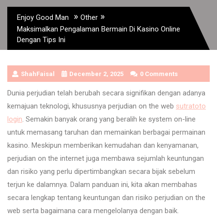
»
»
Enjoy Good Man
Other
Maksimalkan Pengalaman Bermain Di Kasino Online
Dengan Tips Ini
ShahFaisal
December 2, 2025
0 Comments
Dunia perjudian telah berubah secara signifikan dengan adanya
kemajuan teknologi, khususnya perjudian on the web
sutratoto
login
. Semakin banyak orang yang beralih ke system on-line
untuk memasang taruhan dan memainkan berbagai permainan
kasino. Meskipun memberikan kemudahan dan kenyamanan,
perjudian on the internet juga membawa sejumlah keuntungan
dan risiko yang perlu dipertimbangkan secara bijak sebelum
terjun ke dalamnya. Dalam panduan ini, kita akan membahas
secara lengkap tentang keuntungan dan risiko perjudian on the
web serta bagaimana cara mengelolanya dengan baik.