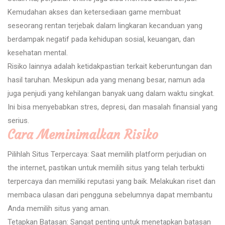
Kemudahan akses dan ketersediaan game membuat
seseorang rentan terjebak dalam lingkaran kecanduan yang
berdampak negatif pada kehidupan sosial, keuangan, dan
kesehatan mental.
Risiko lainnya adalah ketidakpastian terkait keberuntungan dan
hasil taruhan. Meskipun ada yang menang besar, namun ada
juga penjudi yang kehilangan banyak uang dalam waktu singkat.
Ini bisa menyebabkan stres, depresi, dan masalah finansial yang
serius.
Cara Meminimalkan Risiko
Pilihlah Situs Terpercaya: Saat memilih platform perjudian on
the internet, pastikan untuk memilih situs yang telah terbukti
terpercaya dan memiliki reputasi yang baik. Melakukan riset dan
membaca ulasan dari pengguna sebelumnya dapat membantu
Anda memilih situs yang aman.
Tetapkan Batasan: Sangat penting untuk menetapkan batasan