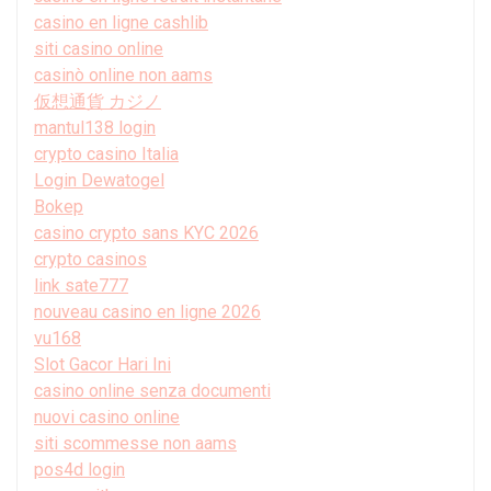
casino en ligne cashlib
siti casino online
casinò online non aams
仮想通貨 カジノ
mantul138 login
crypto casino Italia
Login Dewatogel
Bokep
casino crypto sans KYC 2026
crypto casinos
link sate777
nouveau casino en ligne 2026
vu168
Slot Gacor Hari Ini
casino online senza documenti
nuovi casino online
siti scommesse non aams
pos4d login