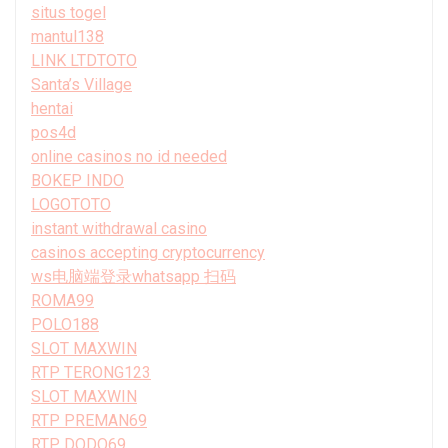
situs togel
mantul138
LINK LTDTOTO
Santa’s Village
hentai
pos4d
online casinos no id needed
BOKEP INDO
LOGOTOTO
instant withdrawal casino
casinos accepting cryptocurrency
ws电脑端登录whatsapp 扫码
ROMA99
POLO188
SLOT MAXWIN
RTP TERONG123
SLOT MAXWIN
RTP PREMAN69
RTP DODO69