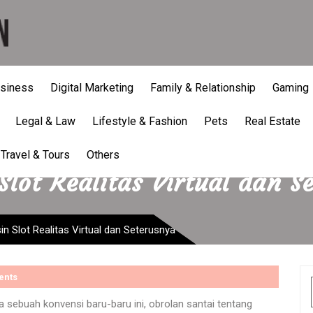
siness
Digital Marketing
Family & Relationship
Gaming
Legal & Law
Lifestyle & Fashion
Pets
Real Estate
Travel & Tours
Others
lot Realitas Virtual dan S
 Slot Realitas Virtual dan Seterusnya
ents
ebuah konvensi baru-baru ini, obrolan santai tentang