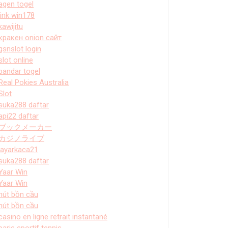
agen togel
link win178
kawijitu
кракен onion сайт
gsnslot login
slot online
bandar togel
Real Pokies Australia
Slot
suka288 daftar
api22 daftar
ブックメーカー
カジノライブ
layarkaca21
suka288 daftar
Yaar Win
Yaar Win
hút bồn cầu
hút bồn cầu
casino en ligne retrait instantané
paris sportif tennis