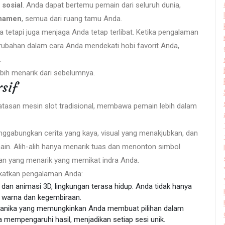
sosial
. Anda dapat bertemu pemain dari seluruh dunia,
rnamen
, semua dari ruang tamu Anda.
a tetapi juga menjaga Anda tetap terlibat. Ketika pengalaman
ubahan dalam cara Anda mendekati hobi favorit Anda,
.
ebih menarik dari sebelumnya.
sif
tasan mesin slot tradisional, membawa pemain lebih dalam
abungkan cerita yang kaya, visual yang menakjubkan, dan
ain. Alih-alih hanya menarik tuas dan menonton simbol
gan yang menarik yang memikat indra Anda.
gkatkan pengalaman Anda:
 dan animasi 3D, lingkungan terasa hidup. Anda tidak hanya
h warna dan kegembiraan.
anika yang memungkinkan Anda membuat pilihan dalam
a mempengaruhi hasil, menjadikan setiap sesi unik.