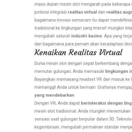
masa depan mesin slot mengarah pada beberapa i
potensi integrasi
realitas virtual
dan
realitas au
bagaimana inovasi semacam itu dapat mendefinis
tradisional ke lingkungan yang imersif mungkin tid
mengubah seluruh
industri kasino
. Apa yang terj
dan bagaimana para pemain akan beradaptasi deng
Kenaikan Realitas Virtual
Dunia mesin slot dengan cepat berkembang dengan m
memutar gulungan; Anda memasuki
lingkungan i
Bayangkan memasang headset VR dan masuk ke la
memanggil Anda untuk bermain. Grafisnya menga
yang mendebarkan
.
Dengan VR, Anda dapat
berinteraksi dengan li
mesin slot tradisional. Anda mungkin menemukan d
sensasi saat gulungan berputar dalam 3D. Teknolo
kegembiraan, mengubah permainan standar menjad