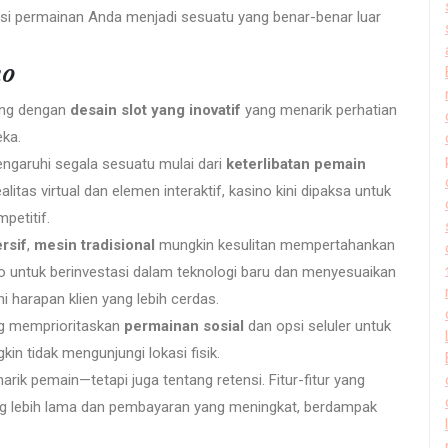
esi permainan Anda menjadi sesuatu yang benar-benar luar
no
ing dengan
desain slot yang inovatif
yang menarik perhatian
ka.
ngaruhi segala sesuatu mulai dari
keterlibatan pemain
itas virtual dan elemen interaktif, kasino kini dipaksa untuk
petitif.
rsif
,
mesin tradisional
mungkin kesulitan mempertahankan
o untuk berinvestasi dalam teknologi baru dan menyesuaikan
arapan klien yang lebih cerdas.
g memprioritaskan
permainan sosial
dan opsi seluler untuk
n tidak mengunjungi lokasi fisik.
arik pemain—tetapi juga tentang retensi. Fitur-fitur yang
g lebih lama dan pembayaran yang meningkat, berdampak