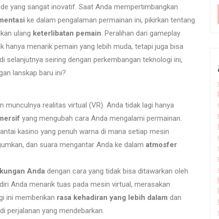
de yang sangat inovatif. Saat Anda mempertimbangkan
gmentasi
ke dalam pengalaman permainan ini, pikirkan tentang
ikan ulang
keterlibatan pemain
. Peralihan dari gameplay
ak hanya menarik pemain yang lebih muda, tetapi juga bisa
adi selanjutnya seiring dengan perkembangan teknologi ini,
an lanskap baru ini?
unculnya realitas virtual (VR). Anda tidak lagi hanya
mersif
yang mengubah cara Anda mengalami permainan.
ntai kasino yang penuh warna di mana setiap mesin
gumkan, dan suara mengantar Anda ke dalam
atmosfer
ngkungan Anda
dengan cara yang tidak bisa ditawarkan oleh
iri Anda menarik tuas pada mesin virtual, merasakan
gi ini memberikan
rasa kehadiran yang lebih dalam
dan
i perjalanan yang mendebarkan.