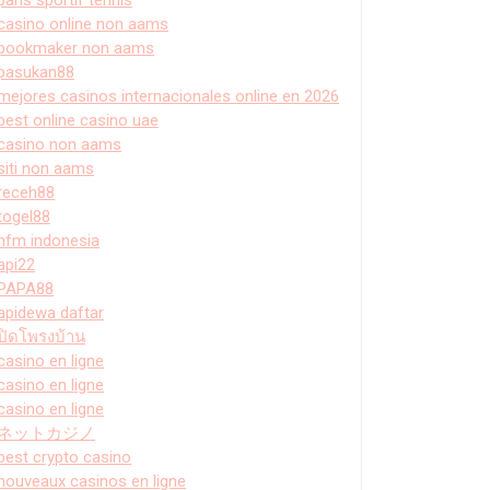
casino online non aams
bookmaker non aams
pasukan88
mejores casinos internacionales online en 2026
best online casino uae
casino non aams
siti non aams
receh88
togel88
hfm indonesia
api22
PAPA88
apidewa daftar
ปิดโพรงบ้าน
casino en ligne
casino en ligne
casino en ligne
ネットカジノ
best crypto casino
nouveaux casinos en ligne