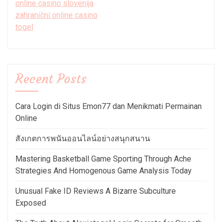
online casino slovenija
zahraniční online casino
togel
Recent Posts
Cara Login di Situs Emon77 dan Menikmati Permainan
Online
สังเกตการพนันออนไลน์อย่างสนุกสนาน
Mastering Basketball Game Sporting Through Ache
Strategies And Homogenous Game Analysis Today
Unusual Fake ID Reviews A Bizarre Subculture
Exposed