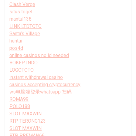
Clash Verge
situs togel
mantul138
LINK LTDTOTO
Santa’s Village
hentai
pos4d
online casinos no id needed
BOKEP INDO
LOGOTOTO
instant withdrawal casino
casinos accepting cryptocurrency
ws电脑端登录whatsapp 扫码
ROMA99
POLO188
SLOT MAXWIN
RTP TERONG123
SLOT MAXWIN
RTP PREMAN69