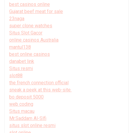
best casinos online
Gujarat beef meat for sale
23naga
super clone watches
Situs Slot Gacor
online casinos Australia
mantul138
best online casinos
danabet link
Situs resmi
slot88
the french connection official
sneak a peek at this web-site.
bo deposit 5000
web coding
Situs macau
Mr.Saddam Al-Slfi
situs slot online resmi
slot online