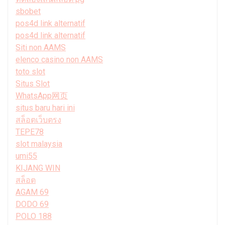
sbobet
pos4d link alternatif
pos4d link alternatif
Siti non AAMS
elenco casino non AAMS
toto slot
Situs Slot
WhatsApp网页
situs baru hari ini
สล็อตเว็บตรง
TEPE78
slot malaysia
umi55
KIJANG WIN
สล็อต
AGAM 69
DODO 69
POLO 188