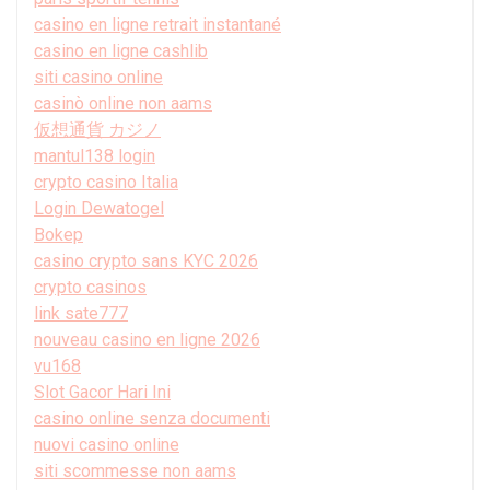
casino en ligne retrait instantané
casino en ligne cashlib
siti casino online
casinò online non aams
仮想通貨 カジノ
mantul138 login
crypto casino Italia
Login Dewatogel
Bokep
casino crypto sans KYC 2026
crypto casinos
link sate777
nouveau casino en ligne 2026
vu168
Slot Gacor Hari Ini
casino online senza documenti
nuovi casino online
siti scommesse non aams