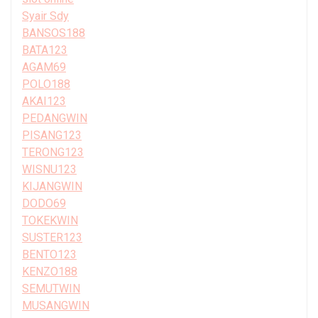
Syair Sdy
BANSOS188
BATA123
AGAM69
POLO188
AKAI123
PEDANGWIN
PISANG123
TERONG123
WISNU123
KIJANGWIN
DODO69
TOKEKWIN
SUSTER123
BENTO123
KENZO188
SEMUTWIN
MUSANGWIN