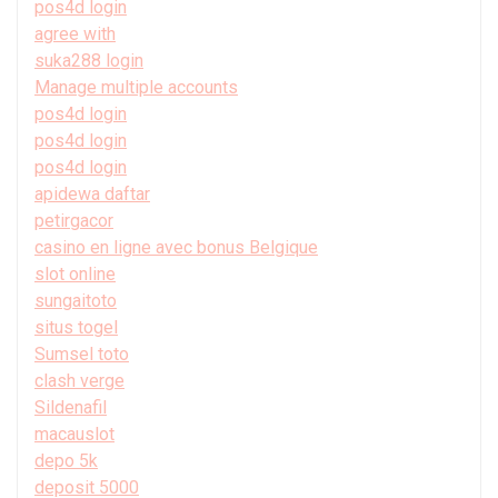
pos4d login
agree with
suka288 login
Manage multiple accounts
pos4d login
pos4d login
pos4d login
apidewa daftar
petirgacor
casino en ligne avec bonus Belgique
slot online
sungaitoto
situs togel
Sumsel toto
clash verge
Sildenafil
macauslot
depo 5k
deposit 5000