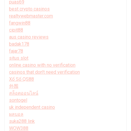
puas69
best crypto casinos
realtywebmaster.com
fangwin88
cipit88
aus casino reviews
badak178
fajar78
situs slot
online casino with no verification
casinos that don't need verification
Xổ Số QS88
外围
สล็อตออนไลน์
sontogel
uk independent casino
ผลบอล
suka288 link
WOW388