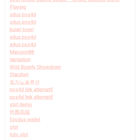
Playing
situs pos4d
situs pos4d
bulan togel
situs pos4d
situs pos4d
Mansion88
taptapbet
Wild Bounty Showdown
Starzbet
토지노솔루션
pos4d link alternatif
pos4d link alternatif
slot demo
外围高端
Exodus wallet
slot
toto slot