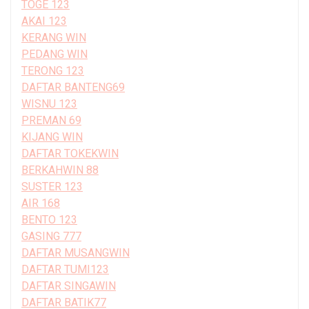
TOGE 123
AKAI 123
KERANG WIN
PEDANG WIN
TERONG 123
DAFTAR BANTENG69
WISNU 123
PREMAN 69
KIJANG WIN
DAFTAR TOKEKWIN
BERKAHWIN 88
SUSTER 123
AIR 168
BENTO 123
GASING 777
DAFTAR MUSANGWIN
DAFTAR TUMI123
DAFTAR SINGAWIN
DAFTAR BATIK77