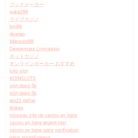
ブックメーカー
suka288
ライブカジノ
bm88
dewajp
Mansion88
Dewavegas Livecasino
ネットカジノ
オンラインポーカー おすすめ
toto slot
KOINSLOTS
slot depo 5k
slot depo 5k
api22 daftar
Bokep
nouveau site de casino en ligne
casino en ligne argent réel
casino en ligne sans verification
paris sportif tennis