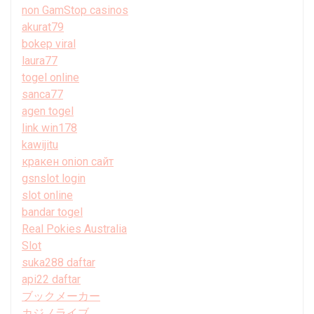
non GamStop casinos
akurat79
bokep viral
laura77
togel online
sanca77
agen togel
link win178
kawijitu
кракен onion сайт
gsnslot login
slot online
bandar togel
Real Pokies Australia
Slot
suka288 daftar
api22 daftar
ブックメーカー
カジノライブ