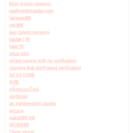
best crypto casinos
realtywebmaster.com
fangwin88
cipit88
aus casino reviews
badak178
fajar78
situs slot
online casino with no verification
casinos that don't need verification
Xổ Số QS88
外围
สล็อตออนไลน์
sontogel
uk independent casino
ผลบอล
suka288 link
WOW388
Clash Verge