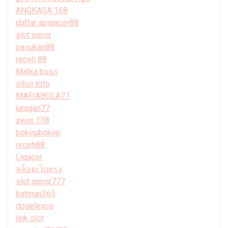
ANGKASA 168
daftar apigacor88
slot gacor
pasukan88
receh 88
Matka boss
situs toto
MAFIABOLA77
juragan77
zeus 138
bokepbokep
receh88
Ligacor
สล็อตเว็บตรง
slot gacor777
batman365
dogelexus
link slot