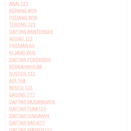
AKAI 123
KERANG WIN
PEDANG WIN
TERONG 123
DAFTAR BANTENG69
WISNU 123
PREMAN 69
KIJANG WIN
DAFTAR TOKEKWIN
BERKAHWIN 88
SUSTER 123
AIR 168
BENTO 123
GASING 777
DAFTAR MUSANGWIN
DAFTAR TUMI123
DAFTAR SINGAWIN
DAFTAR BATIK77
DAFTAR MAMEN123