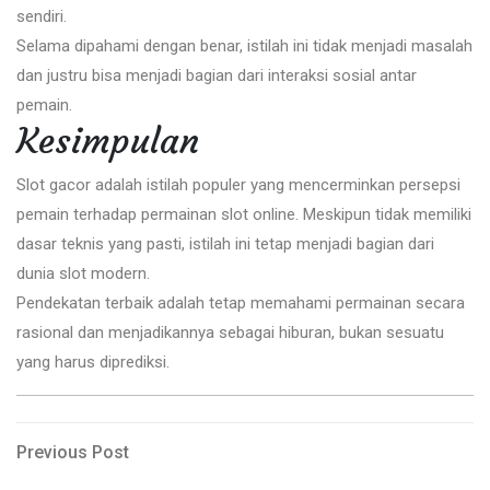
sendiri.
Selama dipahami dengan benar, istilah ini tidak menjadi masalah
dan justru bisa menjadi bagian dari interaksi sosial antar
pemain.
Kesimpulan
Slot gacor adalah istilah populer yang mencerminkan persepsi
pemain terhadap permainan slot online. Meskipun tidak memiliki
dasar teknis yang pasti, istilah ini tetap menjadi bagian dari
dunia slot modern.
Pendekatan terbaik adalah tetap memahami permainan secara
rasional dan menjadikannya sebagai hiburan, bukan sesuatu
yang harus diprediksi.
Post
Previous
Previous Post
Post