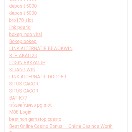
deposit 5000
deposit 5000
bro178 slot
link pos4d
bokep indo viral
Bokep bokep
LINK ALTERNATIF BEWOKWIN
RTP AKAI123
LOGIN RAKYATJP
KIJANG WIN
LINK ALTERNATIF DODO69
SITUS GACOR
SITUS GACOR
BATIK77
สล็อตเว็บตรง pg slot
M88 Login
best non gamstop casino
Best Online Casino Bonus — Online Casinos Worth