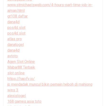
www.stmichaelsweb.com/4-hours-part-time-job-in-
ajman.html
gt108 daftar
dana4d
pos4d slot
pos4d slot
atlas pro
danatogel
dana4d
avtoto
Agen Slot Online
Mabar88 Terbaik
slot online
https://hapify.io/
jp mendadak muncul bikin pemain heboh di mahjong
wins 3
alexistogel
168 games asia toto