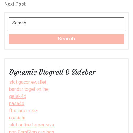
navigation
Next
Next Post
Post
Search
for:
Search
Dynamic Blogroll & Sidebar
slot gacor ewallet
bandar togel online
gelek4d
nasa4d
fbs indonesia
casushi
slot online terpercaya
non GamStop casinos