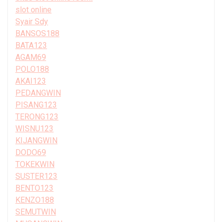
slot online
Syair Sdy
BANSOS188
BATA123
AGAM69
POLO188
AKAI123
PEDANGWIN
PISANG123
TERONG123
WISNU123
KIJANGWIN
DODO69
TOKEKWIN
SUSTER123
BENTO123
KENZO188
SEMUTWIN