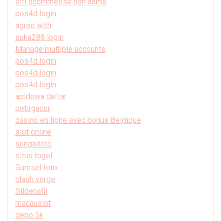
siti scommesse non aams
pos4d login
agree with
suka288 login
Manage multiple accounts
pos4d login
pos4d login
pos4d login
apidewa daftar
petirgacor
casino en ligne avec bonus Belgique
slot online
sungaitoto
situs togel
Sumsel toto
clash verge
Sildenafil
macauslot
depo 5k