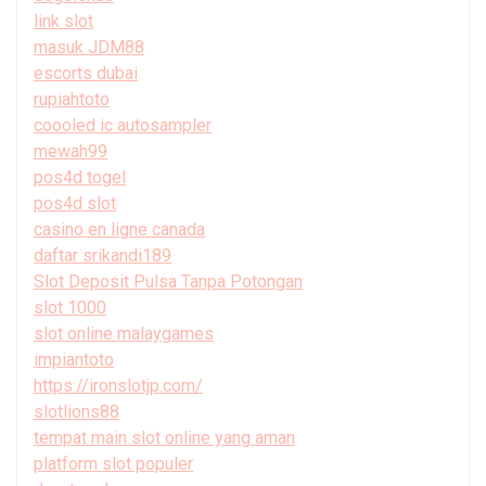
link slot
masuk JDM88
escorts dubai
rupiahtoto
coooled ic autosampler
mewah99
pos4d togel
pos4d slot
casino en ligne canada
daftar srikandi189
Slot Deposit Pulsa Tanpa Potongan
slot 1000
slot online malaygames
impiantoto
https://ironslotjp.com/
slotlions88
tempat main slot online yang aman
platform slot populer