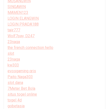
MUSANGWIN
SINGAWIN
MAMEN123
LOGIN ELANGWIN
LOGIN PRADA188
tajir777
Wolf7pay, D247
23naga
the french connection hello
slot
23naga
kw303
evosgaming qris
Paito Naga303
slot dana
7Meter Bet Bola
situs togel online
togel 4d
gobetasia