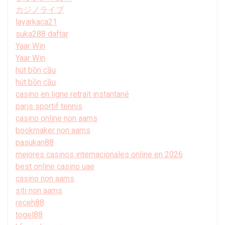
カジノライブ
layarkaca21
suka288 daftar
Yaar Win
Yaar Win
hút bồn cầu
hút bồn cầu
casino en ligne retrait instantané
paris sportif tennis
casino online non aams
bookmaker non aams
pasukan88
mejores casinos internacionales online en 2026
best online casino uae
casino non aams
siti non aams
receh88
togel88