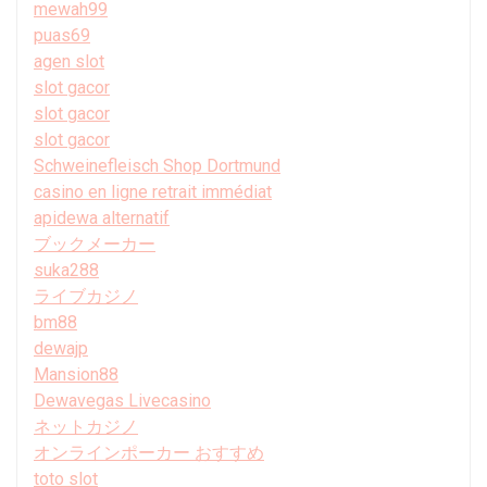
mewah99
puas69
agen slot
slot gacor
slot gacor
slot gacor
Schweinefleisch Shop Dortmund
casino en ligne retrait immédiat
apidewa alternatif
ブックメーカー
suka288
ライブカジノ
bm88
dewajp
Mansion88
Dewavegas Livecasino
ネットカジノ
オンラインポーカー おすすめ
toto slot