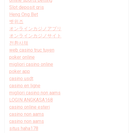
online sports betting
Slot deposit qris
Heng Ong Bet
벳위즈
オンラインカジノアプリ
オンラインカジノサイト
전환사채
web casino truc tuyen
poker online
migliori casino online
poker app
casino usdt
casino en ligne
migliori casino non aams
LOGIN ANGKASA168
casino online esteri
casino non aams
casino non aams
situs haha178