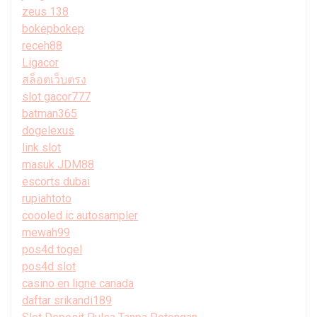
zeus 138
bokepbokep
receh88
Ligacor
สล็อตเว็บตรง
slot gacor777
batman365
dogelexus
link slot
masuk JDM88
escorts dubai
rupiahtoto
coooled ic autosampler
mewah99
pos4d togel
pos4d slot
casino en ligne canada
daftar srikandi189