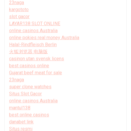
23naga
kargototo
slot gacor
LAYAR138 SLOT ONLINE
online casinos Australia
online pokies real money Australia
Halal-Rindfleisch Berlin
火狐浏览器 电脑版
casinon utan svensk licens
best casinos online
Gujarat beef meat for sale
23naga
super clone watches
Situs Slot Gacor
online casinos Australia
mantul138
best online casinos
danabet link
Situs resmi