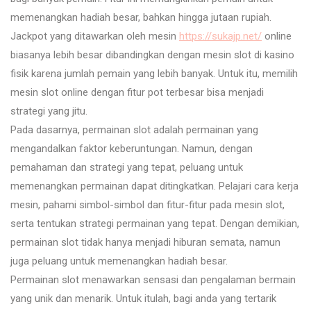
memenangkan hadiah besar, bahkan hingga jutaan rupiah.
Jackpot yang ditawarkan oleh mesin
https://sukajp.net/
online
biasanya lebih besar dibandingkan dengan mesin slot di kasino
fisik karena jumlah pemain yang lebih banyak. Untuk itu, memilih
mesin slot online dengan fitur pot terbesar bisa menjadi
strategi yang jitu.
Pada dasarnya, permainan slot adalah permainan yang
mengandalkan faktor keberuntungan. Namun, dengan
pemahaman dan strategi yang tepat, peluang untuk
memenangkan permainan dapat ditingkatkan. Pelajari cara kerja
mesin, pahami simbol-simbol dan fitur-fitur pada mesin slot,
serta tentukan strategi permainan yang tepat. Dengan demikian,
permainan slot tidak hanya menjadi hiburan semata, namun
juga peluang untuk memenangkan hadiah besar.
Permainan slot menawarkan sensasi dan pengalaman bermain
yang unik dan menarik. Untuk itulah, bagi anda yang tertarik