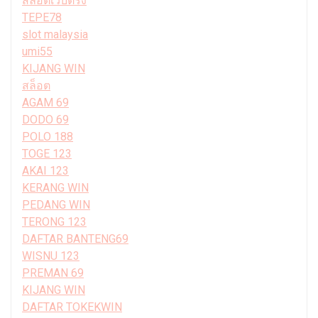
สล็อตเว็บตรง
TEPE78
slot malaysia
umi55
KIJANG WIN
สล็อต
AGAM 69
DODO 69
POLO 188
TOGE 123
AKAI 123
KERANG WIN
PEDANG WIN
TERONG 123
DAFTAR BANTENG69
WISNU 123
PREMAN 69
KIJANG WIN
DAFTAR TOKEKWIN