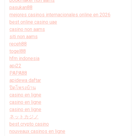
bookmaker non aams
pasukan88
mejores casinos internacionales online en 2026
best online casino uae
casino non aams
siti non aams
receh88
togel88
hfm indonesia
api22
PAPA88
apidewa daftar
ปิดโพรงบ้าน
casino en ligne
casino en ligne
casino en ligne
ネットカジノ
best crypto casino
nouveaux casinos en ligne