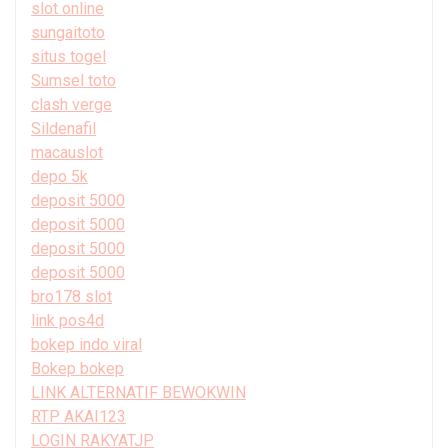
slot online
sungaitoto
situs togel
Sumsel toto
clash verge
Sildenafil
macauslot
depo 5k
deposit 5000
deposit 5000
deposit 5000
deposit 5000
bro178 slot
link pos4d
bokep indo viral
Bokep bokep
LINK ALTERNATIF BEWOKWIN
RTP AKAI123
LOGIN RAKYATJP