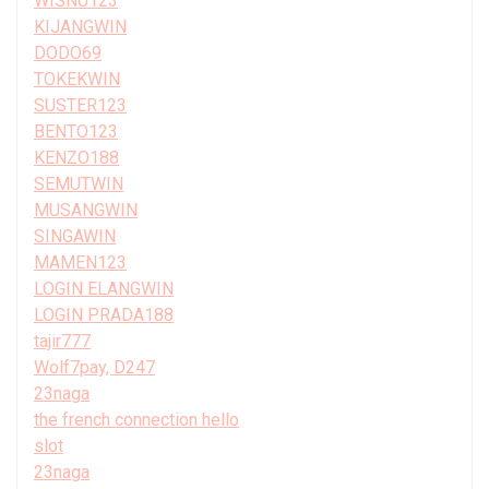
WISNU123
KIJANGWIN
DODO69
TOKEKWIN
SUSTER123
BENTO123
KENZO188
SEMUTWIN
MUSANGWIN
SINGAWIN
MAMEN123
LOGIN ELANGWIN
LOGIN PRADA188
tajir777
Wolf7pay, D247
23naga
the french connection hello
slot
23naga