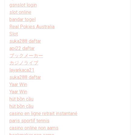
gsnslot login
slot online
bandar togel
Real Pokies Australia
Slot
suka288 daftar
api22 daftar
ブックメーカー
カジノライブ
layarkaca21
suka288 daftar
Yaar Win
Yaar Win
hút bồn cầu
hút bồn cầu
casino en ligne retrait instantané
paris sportif tennis
casino online non aams