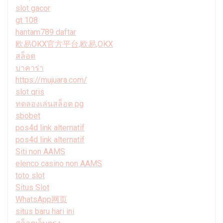
slot gacor
gt 108
hantam789 daftar
欧易OKX官方平台,欧易,OKX
สล็อต
บาคาร่า
https://mujuara.com/
slot qris
ทดลองเล่นสล็อต pg
sbobet
pos4d link alternatif
pos4d link alternatif
Siti non AAMS
elenco casino non AAMS
toto slot
Situs Slot
WhatsApp网页
situs baru hari ini