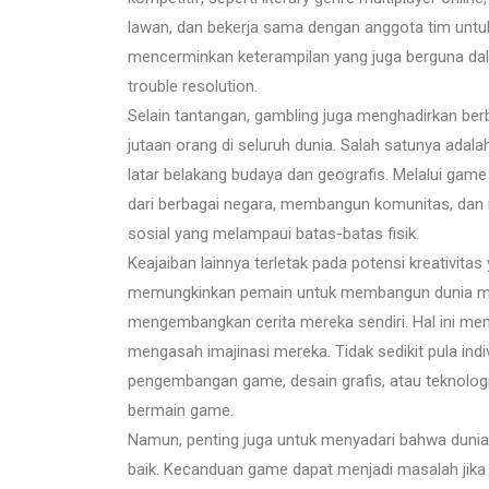
lawan, dan bekerja sama dengan anggota tim untu
mencerminkan keterampilan yang juga berguna dal
trouble resolution.
Selain tantangan, gambling juga menghadirkan ber
jutaan orang di seluruh dunia. Salah satunya ada
latar belakang budaya dan geografis. Melalui game
dari berbagai negara, membangun komunitas, dan m
sosial yang melampaui batas-batas fisik.
Keajaiban lainnya terletak pada potensi kreativit
memungkinkan pemain untuk membangun dunia mere
mengembangkan cerita mereka sendiri. Hal ini me
mengasah imajinasi mereka. Tidak sedikit pula indiv
pengembangan game, desain grafis, atau teknolo
bermain game.
Namun, penting juga untuk menyadari bahwa dunia
baik. Kecanduan game dapat menjadi masalah jika 