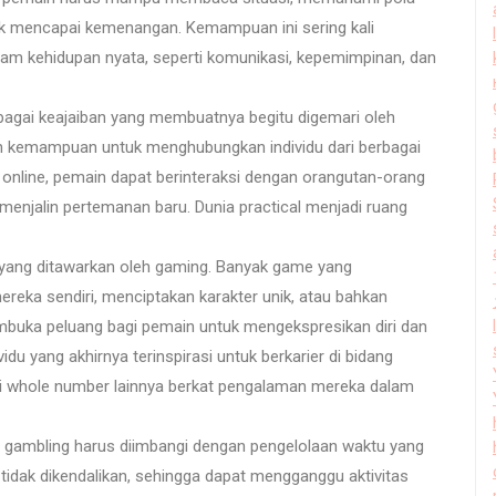
k mencapai kemenangan. Kemampuan ini sering kali
am kehidupan nyata, seperti komunikasi, kepemimpinan, dan
bagai keajaiban yang membuatnya begitu digemari oleh
lah kemampuan untuk menghubungkan individu dari berbagai
 online, pemain dapat berinteraksi dengan orangutan-orang
enjalin pertemanan baru. Dunia practical menjadi ruang
as yang ditawarkan oleh gaming. Banyak game yang
ka sendiri, menciptakan karakter unik, atau bahkan
mbuka peluang bagi pemain untuk mengekspresikan diri dan
idu yang akhirnya terinspirasi untuk berkarier di bidang
gi whole number lainnya berkat pengalaman mereka dalam
 gambling harus diimbangi dengan pengelolaan waktu yang
tidak dikendalikan, sehingga dapat mengganggu aktivitas