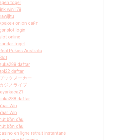
agen togel
link win178
kawijitu
кракен onion сайт
gsnslot login
slot online
bandar togel
Real Pokies Australia
Slot
suka288 daftar
api22 daftar
ブックメーカー
カジノライブ
layarkaca21
suka288 daftar
Yaar Win
Yaar Win
hút bồn cầu
hút bồn cầu
casino en ligne retrait instantané
paris sportif tennis