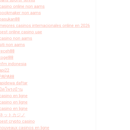
casino online non aams
bookmaker non aams
pasukan88
mejores casinos internacionales online en 2026
best online casino uae
casino non aams
siti non aams
receh88
togel88
hfm indonesia
api22
PAPA88
apidewa daftar
ปิดโพรงบ้าน
casino en ligne
casino en ligne
casino en ligne
ネットカジノ
best crypto casino
nouveaux casinos en ligne