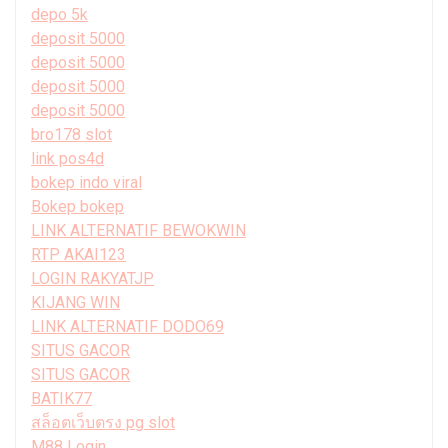
depo 5k
deposit 5000
deposit 5000
deposit 5000
deposit 5000
bro178 slot
link pos4d
bokep indo viral
Bokep bokep
LINK ALTERNATIF BEWOKWIN
RTP AKAI123
LOGIN RAKYATJP
KIJANG WIN
LINK ALTERNATIF DODO69
SITUS GACOR
SITUS GACOR
BATIK77
สล็อตเว็บตรง pg slot
M88 Login