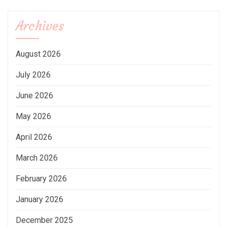
Archives
August 2026
July 2026
June 2026
May 2026
April 2026
March 2026
February 2026
January 2026
December 2025