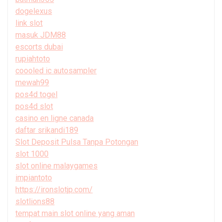
dogelexus
link slot
masuk JDM88
escorts dubai
rupiahtoto
coooled ic autosampler
mewah99
pos4d togel
pos4d slot
casino en ligne canada
daftar srikandi189
Slot Deposit Pulsa Tanpa Potongan
slot 1000
slot online malaygames
impiantoto
https://ironslotjp.com/
slotlions88
tempat main slot online yang aman