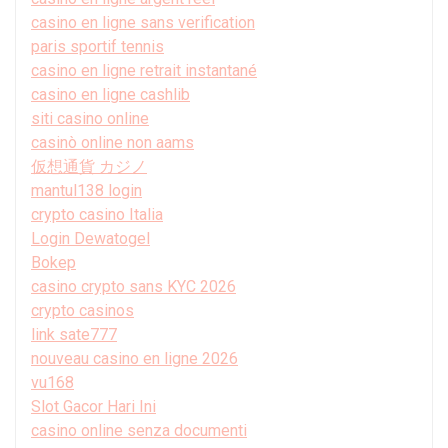
casino en ligne sans verification
paris sportif tennis
casino en ligne retrait instantané
casino en ligne cashlib
siti casino online
casinò online non aams
仮想通貨 カジノ
mantul138 login
crypto casino Italia
Login Dewatogel
Bokep
casino crypto sans KYC 2026
crypto casinos
link sate777
nouveau casino en ligne 2026
vu168
Slot Gacor Hari Ini
casino online senza documenti