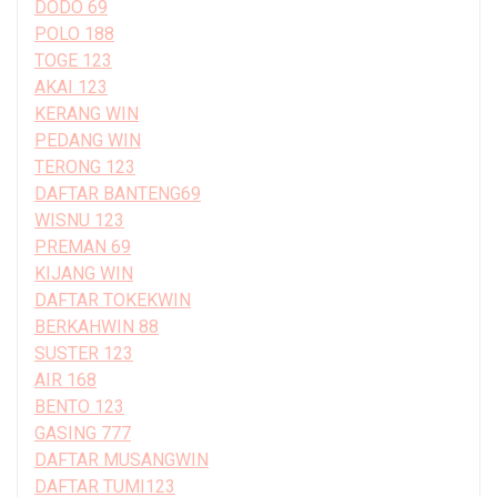
DODO 69
POLO 188
TOGE 123
AKAI 123
KERANG WIN
PEDANG WIN
TERONG 123
DAFTAR BANTENG69
WISNU 123
PREMAN 69
KIJANG WIN
DAFTAR TOKEKWIN
BERKAHWIN 88
SUSTER 123
AIR 168
BENTO 123
GASING 777
DAFTAR MUSANGWIN
DAFTAR TUMI123