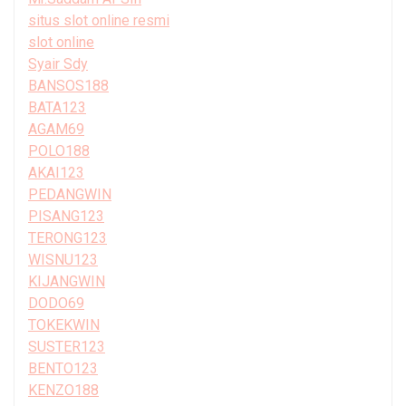
situs slot online resmi
slot online
Syair Sdy
BANSOS188
BATA123
AGAM69
POLO188
AKAI123
PEDANGWIN
PISANG123
TERONG123
WISNU123
KIJANGWIN
DODO69
TOKEKWIN
SUSTER123
BENTO123
KENZO188