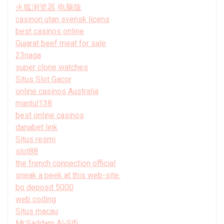
火狐浏览器 电脑版
casinon utan svensk licens
best casinos online
Gujarat beef meat for sale
23naga
super clone watches
Situs Slot Gacor
online casinos Australia
mantul138
best online casinos
danabet link
Situs resmi
slot88
the french connection official
sneak a peek at this web-site.
bo deposit 5000
web coding
Situs macau
Mr.Saddam Al-Slfi