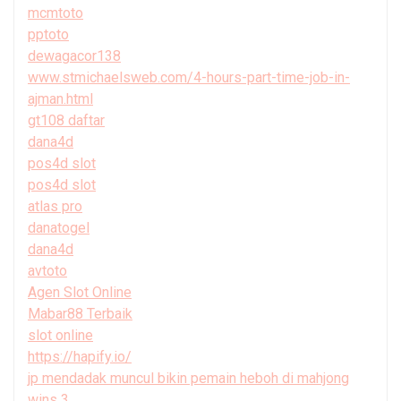
mcmtoto
pptoto
dewagacor138
www.stmichaelsweb.com/4-hours-part-time-job-in-
ajman.html
gt108 daftar
dana4d
pos4d slot
pos4d slot
atlas pro
danatogel
dana4d
avtoto
Agen Slot Online
Mabar88 Terbaik
slot online
https://hapify.io/
jp mendadak muncul bikin pemain heboh di mahjong
wins 3