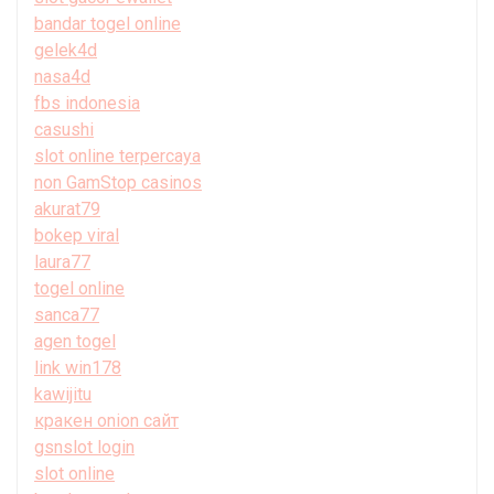
bandar togel online
gelek4d
nasa4d
fbs indonesia
casushi
slot online terpercaya
non GamStop casinos
akurat79
bokep viral
laura77
togel online
sanca77
agen togel
link win178
kawijitu
кракен onion сайт
gsnslot login
slot online