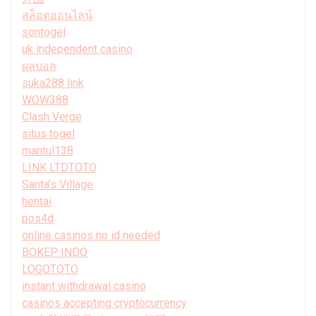
สล็อตออนไลน์
sontogel
uk independent casino
ผลบอล
suka288 link
WOW388
Clash Verge
situs togel
mantul138
LINK LTDTOTO
Santa’s Village
hentai
pos4d
online casinos no id needed
BOKEP INDO
LOGOTOTO
instant withdrawal casino
casinos accepting cryptocurrency