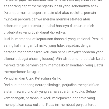
seseorang dapat memengaruhi hasil yang sebenarnya acak.
Dalam permainan seperti mesin slot atau roulette, pemain
mungkin percaya bahwa mereka memiliki strategi atau
keberuntungan tertentu, padahal hasilnya ditentukan oleh
probabilitas yang tidak dapat diprediksi.
Ilusi ini memperkuat keputusan finansial yang irasional. Penjudi
sering kali mengambil risiko yang tidak sepadan, dengan
harapan mengembalikan kerugian sebelumnya(fenomena yang
dikenal sebagai chasing losses). Alih-alih berhenti setelah kalah,
mereka terus bermain demi membalikkan keadaan, yang justru
memperbesar kerugian.
Perjudian dan Otak: Ketagihan Risiko
Dari sudut pandang neuropsikologis, perjudian mengaktifkan
sistem reward di otak yang sama seperti narkotika. Setiap
kemenangan, betapapun kecil, melepaskan dopamin yang
menciptakan rasa euforia. Rasa ini membuat penjudi terus