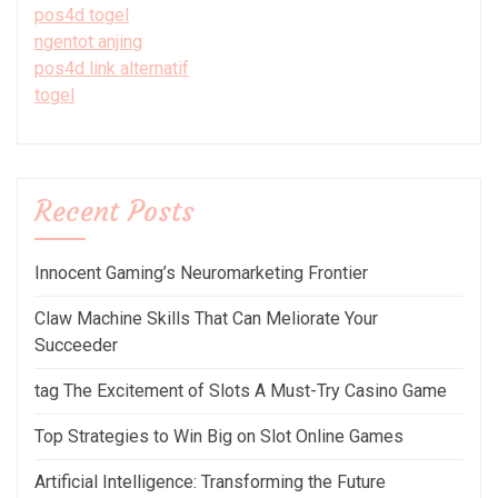
pos4d togel
ngentot anjing
pos4d link alternatif
togel
Recent Posts
Innocent Gaming’s Neuromarketing Frontier
Claw Machine Skills That Can Meliorate Your
Succeeder
tag The Excitement of Slots A Must-Try Casino Game
Top Strategies to Win Big on Slot Online Games
Artificial Intelligence: Transforming the Future