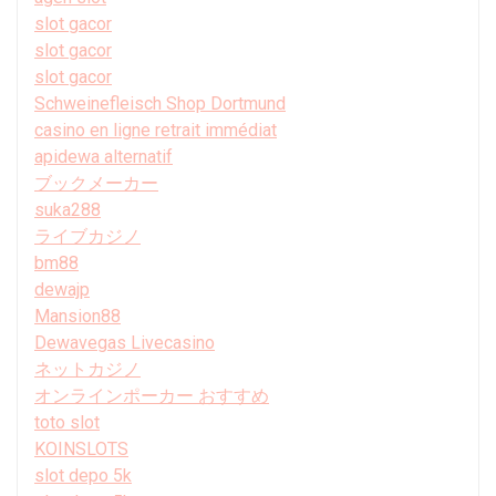
slot gacor
slot gacor
slot gacor
Schweinefleisch Shop Dortmund
casino en ligne retrait immédiat
apidewa alternatif
ブックメーカー
suka288
ライブカジノ
bm88
dewajp
Mansion88
Dewavegas Livecasino
ネットカジノ
オンラインポーカー おすすめ
toto slot
KOINSLOTS
slot depo 5k