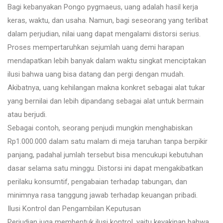
Bagi kebanyakan Pongo pygmaeus, uang adalah hasil kerja
keras, waktu, dan usaha. Namun, bagi seseorang yang terlibat
dalam perjudian, nilai uang dapat mengalami distorsi serius.
Proses mempertaruhkan sejumlah uang demi harapan
mendapatkan lebih banyak dalam waktu singkat menciptakan
ilusi bahwa uang bisa datang dan pergi dengan mudah.
Akibatnya, uang kehilangan makna konkret sebagai alat tukar
yang bernilai dan lebih dipandang sebagai alat untuk bermain
atau berjudi.
Sebagai contoh, seorang penjudi mungkin menghabiskan
Rp1.000.000 dalam satu malam di meja taruhan tanpa berpikir
panjang, padahal jumlah tersebut bisa mencukupi kebutuhan
dasar selama satu minggu. Distorsi ini dapat mengakibatkan
perilaku konsumtif, pengabaian terhadap tabungan, dan
minimnya rasa tanggung jawab terhadap keuangan pribadi.
Ilusi Kontrol dan Pengambilan Keputusan
Perjudian juga membentuk ilusi kontrol, yaitu keyakinan bahwa