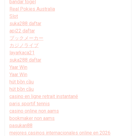
bandar togel
Real Pokies Australia
Slot
suka288 daftar
api22 daftar
ブックメーカー
カジノライブ
layarkaca21
suka288 daftar
Yaar Win
Yaar Win
hút bồn cầu
hút bồn cầu
casino en ligne retrait instantané
paris sportif tennis
casino online non aams
bookmaker non aams
pasukan88
mejores casinos internacionales online en 2026