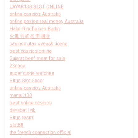
LAYAR138 SLOT ONLINE
online casinos Australia
online pokies real money Australia
Halal-Rindfleisch Berlin
火狐浏览器 电脑版
casinon utan svensk licens
best casinos online
Gujarat beef meat for sale
23naga
super clone watches
Situs Slot Gacor
online casinos Australia
mantul138
best online casinos
danabet link
Situs resmi
slot88
the french connection official