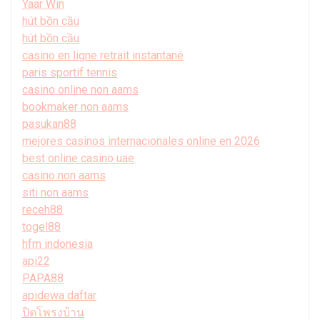
Yaar Win
hút bồn cầu
hút bồn cầu
casino en ligne retrait instantané
paris sportif tennis
casino online non aams
bookmaker non aams
pasukan88
mejores casinos internacionales online en 2026
best online casino uae
casino non aams
siti non aams
receh88
togel88
hfm indonesia
api22
PAPA88
apidewa daftar
ปิดโพรงบ้าน