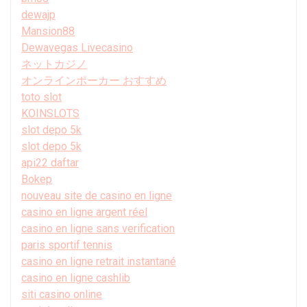
dewajp
Mansion88
Dewavegas Livecasino
ネットカジノ
オンラインポーカー おすすめ
toto slot
KOINSLOTS
slot depo 5k
slot depo 5k
api22 daftar
Bokep
nouveau site de casino en ligne
casino en ligne argent réel
casino en ligne sans verification
paris sportif tennis
casino en ligne retrait instantané
casino en ligne cashlib
siti casino online