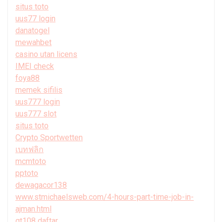
situs toto
uus77 login
danatogel
mewahbet
casino utan licens
IMEI check
foya88
memek sifilis
uus777 login
uus777 slot
situs toto
Crypto Sportwetten
เบทฟลิก
mcmtoto
pptoto
dewagacor138
www.stmichaelsweb.com/4-hours-part-time-job-in-
ajman.html
gt108 daftar