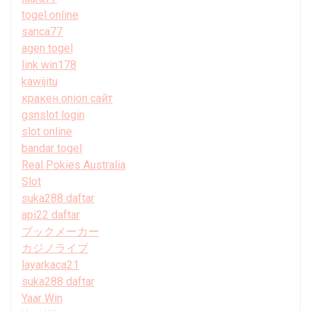
togel online
sanca77
agen togel
link win178
kawijitu
кракен onion сайт
gsnslot login
slot online
bandar togel
Real Pokies Australia
Slot
suka288 daftar
api22 daftar
ブックメーカー
カジノライブ
layarkaca21
suka288 daftar
Yaar Win