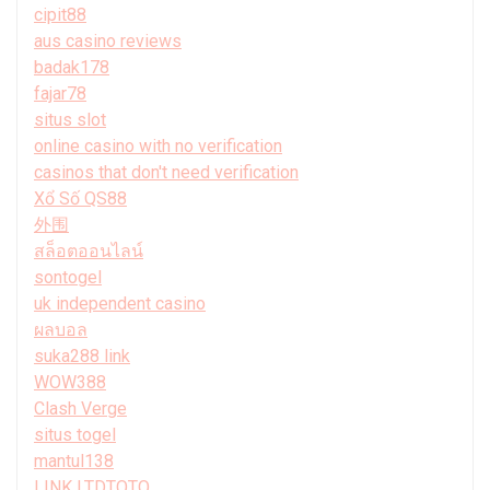
cipit88
aus casino reviews
badak178
fajar78
situs slot
online casino with no verification
casinos that don't need verification
Xổ Số QS88
外围
สล็อตออนไลน์
sontogel
uk independent casino
ผลบอล
suka288 link
WOW388
Clash Verge
situs togel
mantul138
LINK LTDTOTO