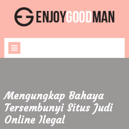
Skip
to
content
Open
Menu
Mengungkap Bahaya
Tersembunyi Situs Judi
Online Ilegal