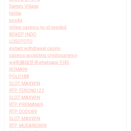
Santa’s Village
hentai
pos4d
online casinos no id needed
BOKEP INDO
LOGOTOTO
instant withdrawal casino
casinos accepting cryptocurrency
ws电脑端登录whatsapp 扫码
ROMA99
POLO188
SLOT MAXWIN
RTP TERONG123
SLOT MAXWIN
RTP PREMAN69
RTP DODO69
SLOT MAXWIN
RTP MUSANGWIN