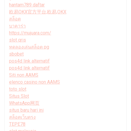
hantam789 daftar
欧易OKX官方平台,欧易,OKX
สล็อต
บาคาร่า
https://mujuara.com/
slot qris
ทดลองเล่นสล็อต pg
sbobet
pos4d link alternatif
pos4d link alternatif
Siti non AAMS
elenco casino non AAMS
toto slot
Situs Slot
WhatsApp网页
situs baru hari ini
สล็อตเว็บตรง
TEPE78