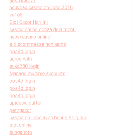
link sate777
nouveau casino en ligne 2026
vu168
Slot Gacor Hari Ini
casino online senza documenti
nuovi casino online
siti scommesse non aams
pos4d login
agree with
suka288 login
Manage multiple accounts
pos4d login
pos4d login
pos4d login
apidewa daftar
petirgacor
casino en ligne avec bonus Belgique
slot online
sungaitoto