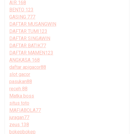
AIR 168
BENTO 123
GASING 777
DAFTAR MUSANGWIN
DAFTAR TUMI123
DAFTAR SINGAWIN
DAFTAR BATIK77
DAFTAR MAMEN123
ANGKASA 168
daftar apigacor88
slot gacor
pasukan88
receh 88
Matka boss
situs toto
MAFIABOLA77
juragan77
zeus 138
bokepbokep