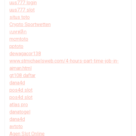
uus777 login
uus777 slot
situs toto
Crypto Sportwetten
เบทฟลิก
mcmtoto
pptoto
dewagacor138
www.stmichaelsweb.com/4-hours-part-time-job-in-
ajman.html
gt108 daftar
dana4d
pos4d slot
pos4d slot
atlas pro
danatogel
dana4d
avtoto
Agen Slot Online