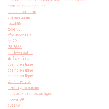
mejores casinos internacionales online en 2026
best online casino uae
casino non aams
siti non aams
receh88
togel88
hfm indonesia
api22
PAPA88
apidewa daftar
ปิดโพรงบ้าน
casino en ligne
casino en ligne
casino en ligne
ネットカジノ
best crypto casino
nouveaux casinos en ligne
mewah99
puas69