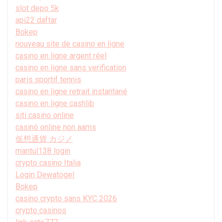
slot depo 5k
api22 daftar
Bokep
nouveau site de casino en ligne
casino en ligne argent réel
casino en ligne sans verification
paris sportif tennis
casino en ligne retrait instantané
casino en ligne cashlib
siti casino online
casinò online non aams
仮想通貨 カジノ
mantul138 login
crypto casino Italia
Login Dewatogel
Bokep
casino crypto sans KYC 2026
crypto casinos