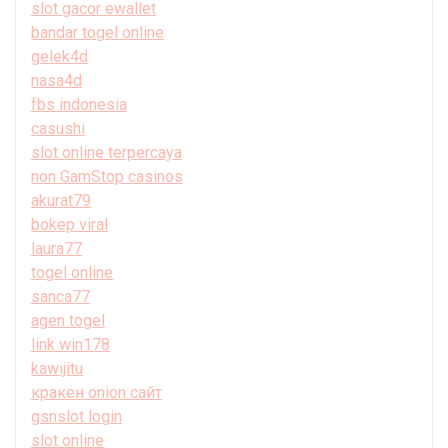
slot gacor ewallet
bandar togel online
gelek4d
nasa4d
fbs indonesia
casushi
slot online terpercaya
non GamStop casinos
akurat79
bokep viral
laura77
togel online
sanca77
agen togel
link win178
kawijitu
кракен onion сайт
gsnslot login
slot online