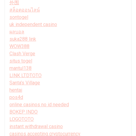
外围
สล็อตออนไลน์
sontogel
uk independent casino
ผลบอล
suka288 link
WOW388
Clash Verge
situs togel
mantul138
LINK LTDTOTO
Santa’s Village
hentai
pos4d
online casinos no id needed
BOKEP INDO
LOGOTOTO
instant withdrawal casino
casinos accepting cryptocurrency