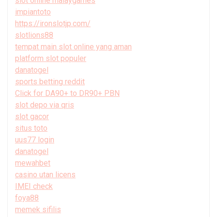
slot online malaygames
impiantoto
https://ironslotjp.com/
slotlions88
tempat main slot online yang aman
platform slot populer
danatogel
sports betting reddit
Click for DA90+ to DR90+ PBN
slot depo via qris
slot gacor
situs toto
uus77 login
danatogel
mewahbet
casino utan licens
IMEI check
foya88
memek sifilis