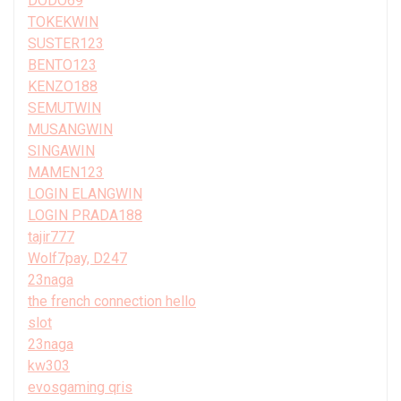
DODO69
TOKEKWIN
SUSTER123
BENTO123
KENZO188
SEMUTWIN
MUSANGWIN
SINGAWIN
MAMEN123
LOGIN ELANGWIN
LOGIN PRADA188
tajir777
Wolf7pay, D247
23naga
the french connection hello
slot
23naga
kw303
evosgaming qris