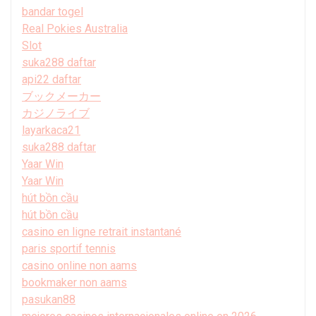
bandar togel
Real Pokies Australia
Slot
suka288 daftar
api22 daftar
ブックメーカー
カジノライブ
layarkaca21
suka288 daftar
Yaar Win
Yaar Win
hút bồn cầu
hút bồn cầu
casino en ligne retrait instantané
paris sportif tennis
casino online non aams
bookmaker non aams
pasukan88