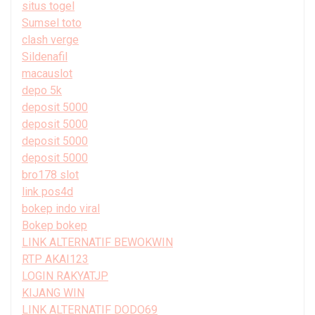
situs togel
Sumsel toto
clash verge
Sildenafil
macauslot
depo 5k
deposit 5000
deposit 5000
deposit 5000
deposit 5000
bro178 slot
link pos4d
bokep indo viral
Bokep bokep
LINK ALTERNATIF BEWOKWIN
RTP AKAI123
LOGIN RAKYATJP
KIJANG WIN
LINK ALTERNATIF DODO69