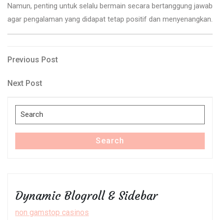
Namun, penting untuk selalu bermain secara bertanggung jawab
agar pengalaman yang didapat tetap positif dan menyenangkan.
Post
Previous
Previous Post
Post
navigation
Next
Next Post
Post
Search
for:
Search
Dynamic Blogroll & Sidebar
non gamstop casinos