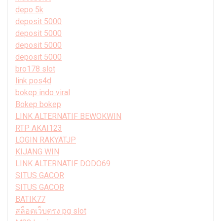
depo 5k
deposit 5000
deposit 5000
deposit 5000
deposit 5000
bro178 slot
link pos4d
bokep indo viral
Bokep bokep
LINK ALTERNATIF BEWOKWIN
RTP AKAI123
LOGIN RAKYATJP
KIJANG WIN
LINK ALTERNATIF DODO69
SITUS GACOR
SITUS GACOR
BATIK77
สล็อตเว็บตรง pg slot