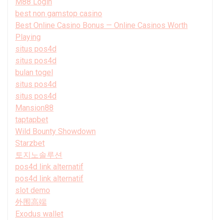
M88 Login
best non gamstop casino
Best Online Casino Bonus — Online Casinos Worth
Playing
situs pos4d
situs pos4d
bulan togel
situs pos4d
situs pos4d
Mansion88
taptapbet
Wild Bounty Showdown
Starzbet
토지노솔루션
pos4d link alternatif
pos4d link alternatif
slot demo
外围高端
Exodus wallet