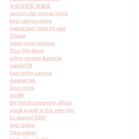
火狐浏览器 电脑版
casinon utan svensk licens
best casinos online
Gujarat beef meat for sale
23naga
super clone watches
Situs Slot Gacor
online casinos Australia
mantul138
best online casinos
danabet link
Situs resmi
slot88
the french connection official
sneak a peek at this web-site.
bo deposit 5000
web coding
Situs macau