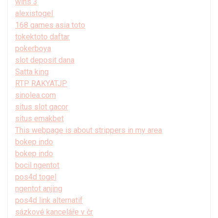
wins 3
alexistogel
168 games asia toto
tokektoto daftar
pokerboya
slot deposit dana
Satta king
RTP RAKYATJP
sinolea.com
situs slot gacor
situs emakbet
This webpage is about strippers in my area
bokep indo
bokep indo
bocil ngentot
pos4d togel
ngentot anjing
pos4d link alternatif
sázkové kanceláře v čr