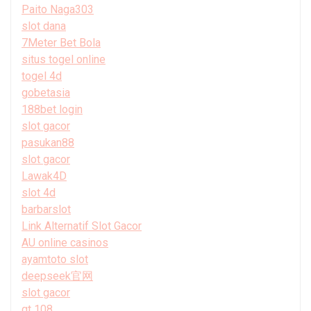
Paito Naga303
slot dana
7Meter Bet Bola
situs togel online
togel 4d
gobetasia
188bet login
slot gacor
pasukan88
slot gacor
Lawak4D
slot 4d
barbarslot
Link Alternatif Slot Gacor
AU online casinos
ayamtoto slot
deepseek官网
slot gacor
gt 108