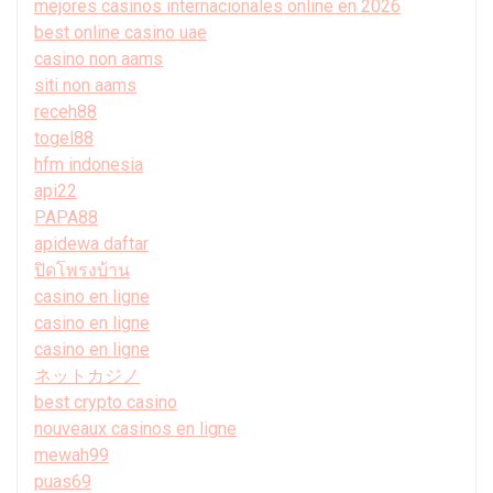
mejores casinos internacionales online en 2026
best online casino uae
casino non aams
siti non aams
receh88
togel88
hfm indonesia
api22
PAPA88
apidewa daftar
ปิดโพรงบ้าน
casino en ligne
casino en ligne
casino en ligne
ネットカジノ
best crypto casino
nouveaux casinos en ligne
mewah99
puas69