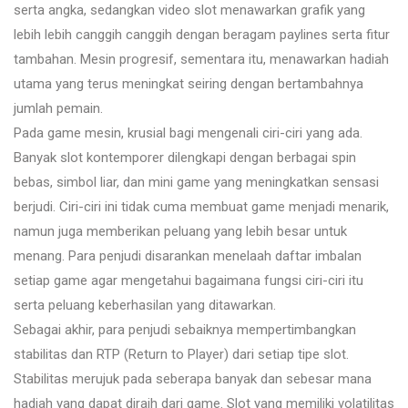
serta angka, sedangkan video slot menawarkan grafik yang
lebih lebih canggih canggih dengan beragam paylines serta fitur
tambahan. Mesin progresif, sementara itu, menawarkan hadiah
utama yang terus meningkat seiring dengan bertambahnya
jumlah pemain.
Pada game mesin, krusial bagi mengenali ciri-ciri yang ada.
Banyak slot kontemporer dilengkapi dengan berbagai spin
bebas, simbol liar, dan mini game yang meningkatkan sensasi
berjudi. Ciri-ciri ini tidak cuma membuat game menjadi menarik,
namun juga memberikan peluang yang lebih besar untuk
menang. Para penjudi disarankan menelaah daftar imbalan
setiap game agar mengetahui bagaimana fungsi ciri-ciri itu
serta peluang keberhasilan yang ditawarkan.
Sebagai akhir, para penjudi sebaiknya mempertimbangkan
stabilitas dan RTP (Return to Player) dari setiap tipe slot.
Stabilitas merujuk pada seberapa banyak dan sebesar mana
hadiah yang dapat diraih dari game. Slot yang memiliki volatilitas