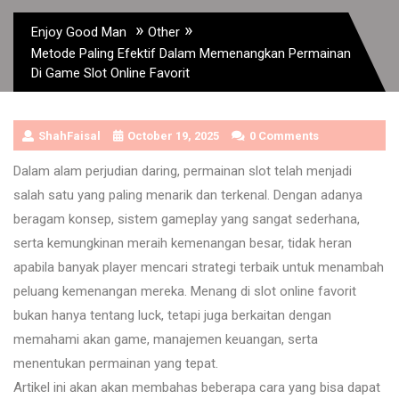
»
»
Enjoy Good Man
Other
Metode Paling Efektif Dalam Memenangkan Permainan
Di Game Slot Online Favorit
ShahFaisal
October 19, 2025
0 Comments
Dalam alam perjudian daring, permainan slot telah menjadi
salah satu yang paling menarik dan terkenal. Dengan adanya
beragam konsep, sistem gameplay yang sangat sederhana,
serta kemungkinan meraih kemenangan besar, tidak heran
apabila banyak player mencari strategi terbaik untuk menambah
peluang kemenangan mereka. Menang di slot online favorit
bukan hanya tentang luck, tetapi juga berkaitan dengan
memahami akan game, manajemen keuangan, serta
menentukan permainan yang tepat.
Artikel ini akan akan membahas beberapa cara yang bisa dapat