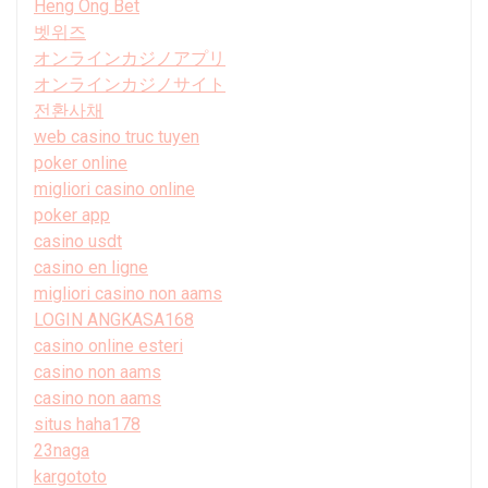
Heng Ong Bet
벳위즈
オンラインカジノアプリ
オンラインカジノサイト
전환사채
web casino truc tuyen
poker online
migliori casino online
poker app
casino usdt
casino en ligne
migliori casino non aams
LOGIN ANGKASA168
casino online esteri
casino non aams
casino non aams
situs haha178
23naga
kargototo