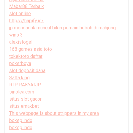
Mabar88 Terbaik
slot online
https://hapify.io/
jp mendadak muncul bikin pemain heboh di mahjong
wins 3
alexistogel
168 games asia toto
tokektoto daftar
pokerboya
slot deposit dana
Satta king
RTP RAKYATJP
sinolea.com
situs slot gacor
situs emakbet
This webpage is about strippers in my area
bokep indo
bokep indo