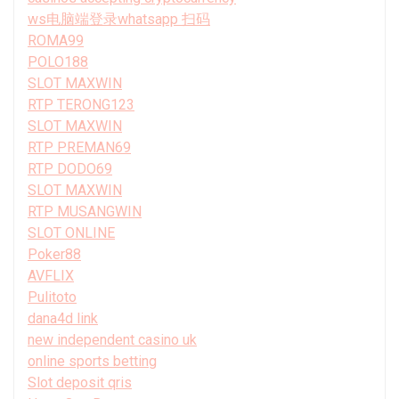
ws电脑端登录whatsapp 扫码
ROMA99
POLO188
SLOT MAXWIN
RTP TERONG123
SLOT MAXWIN
RTP PREMAN69
RTP DODO69
SLOT MAXWIN
RTP MUSANGWIN
SLOT ONLINE
Poker88
AVFLIX
Pulitoto
dana4d link
new independent casino uk
online sports betting
Slot deposit qris