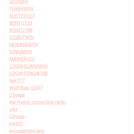
DODO69
TOKEKWIN
SUSTER123
BENTO123
KENZO188
SEMUTWIN
MUSANGWIN
SINGAWIN
MAMEN123
LOGIN ELANGWIN
LOGIN PRADA188
tajir777
Wolf7pay, D247
23naga
the french connection hello
slot
23naga
kw303
evosgaming qris