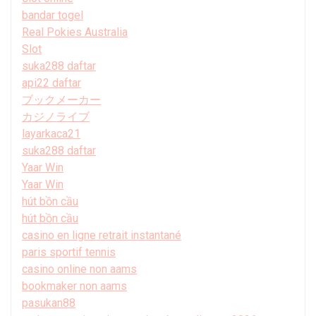
bandar togel
Real Pokies Australia
Slot
suka288 daftar
api22 daftar
ブックメーカー
カジノライブ
layarkaca21
suka288 daftar
Yaar Win
Yaar Win
hút bồn cầu
hút bồn cầu
casino en ligne retrait instantané
paris sportif tennis
casino online non aams
bookmaker non aams
pasukan88