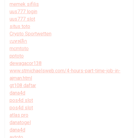
memek sifilis
uus777 login
uus777 slot
situs toto
Crypto Sportwetten
เบทฟลิก
mcmtoto
pptoto
dewagacor138
www.stmichaelsweb.com/4-hours-part-time-job-in-
ajman.html
gt108 daftar
dana4d
pos4d slot
pos4d slot
atlas pro
danatogel
dana4d
avtoto