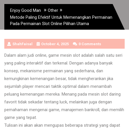
»
»
Enjoy Good Man
Other
Metode Paling Efektif Untuk Memenangkan Permainan
Pada Permainan Slot Online Pilihan Utama
ShahFaisal
October 4, 2025
0 Comments
Dalam alam judi online, game mesin slot adalah salah satu seri
yang paling interaktif dan terkenal. Dengan adanya banyak
konsep, mekanisme permainan yang sederhana, dan
kemungkinan kemenangan besar, tidak mengherankan jika
sejumlah player mencari taktik optimal dalam menambah
peluang kemenangan mereka. Menang pada mesin slot daring
favorit tidak sekadar tentang luck, melainkan juga dengan
pemahaman mengenai game, manajemen bankroll, dan memilih
game yang tepat.
Tulisan ini akan akan mengupas beberapa strategi yang dapat