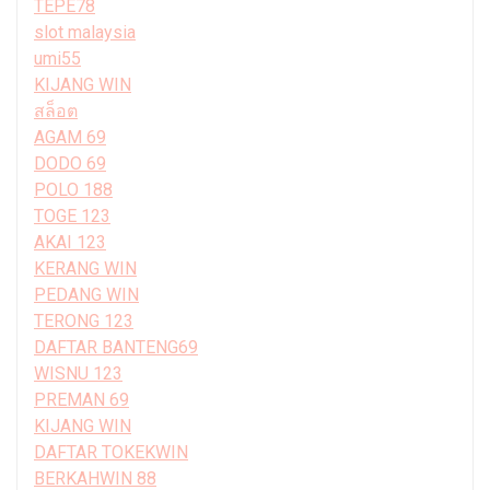
TEPE78
slot malaysia
umi55
KIJANG WIN
สล็อต
AGAM 69
DODO 69
POLO 188
TOGE 123
AKAI 123
KERANG WIN
PEDANG WIN
TERONG 123
DAFTAR BANTENG69
WISNU 123
PREMAN 69
KIJANG WIN
DAFTAR TOKEKWIN
BERKAHWIN 88