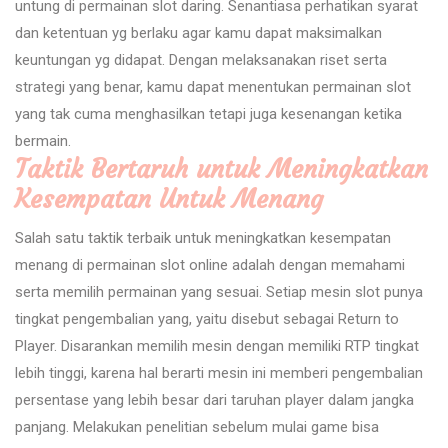
untung di permainan slot daring. Senantiasa perhatikan syarat
dan ketentuan yg berlaku agar kamu dapat maksimalkan
keuntungan yg didapat. Dengan melaksanakan riset serta
strategi yang benar, kamu dapat menentukan permainan slot
yang tak cuma menghasilkan tetapi juga kesenangan ketika
bermain.
Taktik Bertaruh untuk Meningkatkan
Kesempatan Untuk Menang
Salah satu taktik terbaik untuk meningkatkan kesempatan
menang di permainan slot online adalah dengan memahami
serta memilih permainan yang sesuai. Setiap mesin slot punya
tingkat pengembalian yang, yaitu disebut sebagai Return to
Player. Disarankan memilih mesin dengan memiliki RTP tingkat
lebih tinggi, karena hal berarti mesin ini memberi pengembalian
persentase yang lebih besar dari taruhan player dalam jangka
panjang. Melakukan penelitian sebelum mulai game bisa