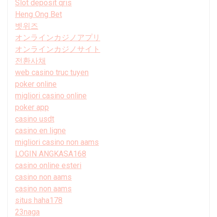
Slot deposit qris
Heng Ong Bet
벳위즈
オンラインカジノアプリ
オンラインカジノサイト
전환사채
web casino truc tuyen
poker online
migliori casino online
poker app
casino usdt
casino en ligne
migliori casino non aams
LOGIN ANGKASA168
casino online esteri
casino non aams
casino non aams
situs haha178
23naga