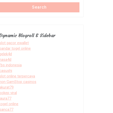
Search
Dynamic Blogroll & Sidebar
slot gacor ewallet
bandar togel online
gelek4d
nasa4d
fbs indonesia
casushi
slot online terpercaya
non GamStop casinos
akurat79
bokep viral
laura77
togel online
sanca77