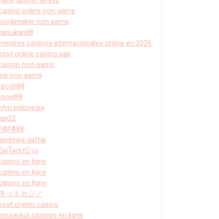
casino online non aams
bookmaker non aams
pasukan88
mejores casinos internacionales online en 2026
best online casino uae
casino non aams
siti non aams
receh88
togel88
hfm indonesia
api22
PAPA88
apidewa daftar
ปิดโพรงบ้าน
casino en ligne
casino en ligne
casino en ligne
ネットカジノ
best crypto casino
nouveaux casinos en ligne