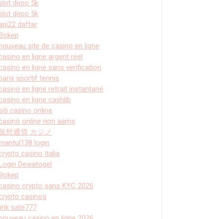
slot depo 5k
slot depo 5k
api22 daftar
Bokep
nouveau site de casino en ligne
casino en ligne argent réel
casino en ligne sans verification
paris sportif tennis
casino en ligne retrait instantané
casino en ligne cashlib
siti casino online
casinò online non aams
仮想通貨 カジノ
mantul138 login
crypto casino Italia
Login Dewatogel
Bokep
casino crypto sans KYC 2026
crypto casinos
link sate777
nouveau casino en ligne 2026