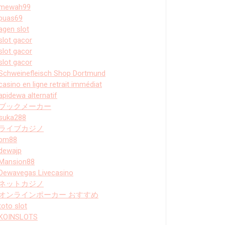
mewah99
puas69
agen slot
slot gacor
slot gacor
slot gacor
Schweinefleisch Shop Dortmund
casino en ligne retrait immédiat
apidewa alternatif
ブックメーカー
suka288
ライブカジノ
bm88
dewajp
Mansion88
Dewavegas Livecasino
ネットカジノ
オンラインポーカー おすすめ
toto slot
KOINSLOTS