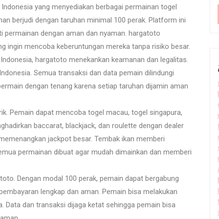
di Indonesia yang menyediakan berbagai permainan togel
berjudi dengan taruhan minimal 100 perak. Platform ini
ti permainan dengan aman dan nyaman. hargatoto
 ingin mencoba keberuntungan mereka tanpa risiko besar.
 Indonesia, hargatoto menekankan keamanan dan legalitas.
h Indonesia. Semua transaksi dan data pemain dilindungi
rmain dengan tenang karena setiap taruhan dijamin aman
k. Pemain dapat mencoba togel macau, togel singapura,
ghadirkan baccarat, blackjack, dan roulette dengan dealer
 memenangkan jackpot besar. Tembak ikan memberi
emua permainan dibuat agar mudah dimainkan dan memberi
toto. Dengan modal 100 perak, pemain dapat bergabung
 pembayaran lengkap dan aman. Pemain bisa melakukan
sa. Data dan transaksi dijaga ketat sehingga pemain bisa
yaman.