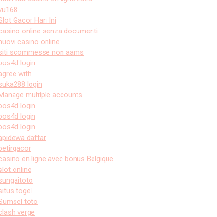
vu168
Slot Gacor Hari Ini
casino online senza documenti
nuovi casino online
siti scommesse non aams
pos4d login
agree with
suka288 login
Manage multiple accounts
pos4d login
pos4d login
pos4d login
apidewa daftar
petirgacor
casino en ligne avec bonus Belgique
slot online
sungaitoto
situs togel
Sumsel toto
clash verge