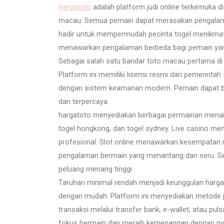
hargatoto
adalah platform judi online terkemuka 
macau. Semua pemain dapat merasakan pengalaman 
hadir untuk mempermudah pecinta togel menikma
menawarkan pengalaman berbeda bagi pemain yang
Sebagai salah satu bandar toto macau pertama di
Platform ini memiliki lisensi resmi dari pemerinta
dengan sistem keamanan modern. Pemain dapat be
dan terpercaya.
hargatoto menyediakan berbagai permainan menari
togel hongkong, dan togel sydney. Live casino men
profesional. Slot online menawarkan kesempatan
pengalaman bermain yang menantang dan seru. S
peluang menang tinggi.
Taruhan minimal rendah menjadi keunggulan harga
dengan mudah. Platform ini menyediakan metode
transaksi melalui transfer bank, e-wallet, atau pul
fokus bermain dan meraih kemenangan dengan n