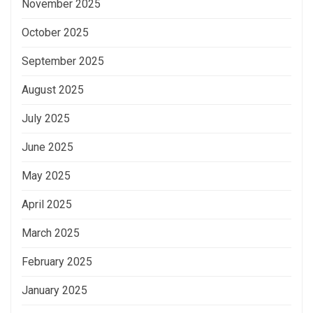
November 2025
October 2025
September 2025
August 2025
July 2025
June 2025
May 2025
April 2025
March 2025
February 2025
January 2025