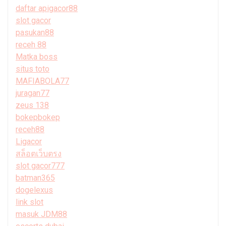
daftar apigacor88
slot gacor
pasukan88
receh 88
Matka boss
situs toto
MAFIABOLA77
juragan77
zeus 138
bokepbokep
receh88
Ligacor
สล็อตเว็บตรง
slot gacor777
batman365
dogelexus
link slot
masuk JDM88