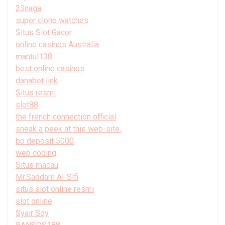
23naga
super clone watches
Situs Slot Gacor
online casinos Australia
mantul138
best online casinos
danabet link
Situs resmi
slot88
the french connection official
sneak a peek at this web-site.
bo deposit 5000
web coding
Situs macau
Mr.Saddam Al-Slfi
situs slot online resmi
slot online
Syair Sdy