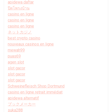
apidewa daftar
ปิดโพรงบ้าน
casino en ligne
casino en ligne
casino en ligne
ネットカジノ
best crypto casino
nouveaux casinos en ligne
mewah99
puas69
agen slot
slot gacor
slot gacor
slot gacor
Schweinefleisch Shop Dortmund
casino en ligne retrait immédiat
apidewa alternatif
ブックメーカー
suka288