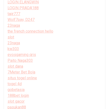
LOGIN ELANGWIN
LOGIN PRADA188
tajir777
Wolf7pay, D247
23naga
the french connection hello
slot
23naga
kw303
evosgaming qris
Paito Naga303
slot dana
7Meter Bet Bola
situs togel online
togel 4d
gobetasia
188bet login
slot gacor
pasukan88