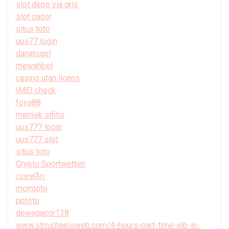
slot depo via qris
slot gacor
situs toto
uus77 login
danatogel
mewahbet
casino utan licens
IMEI check
foya88
memek sifilis
uus777 login
uus777 slot
situs toto
Crypto Sportwetten
เบทฟลิก
mcmtoto
pptoto
dewagacor138
www.stmichaelsweb.com/4-hours-part-time-job-in-