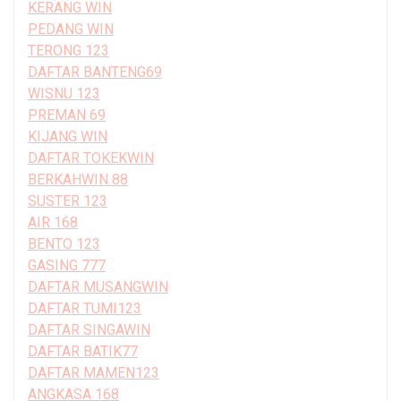
KERANG WIN
PEDANG WIN
TERONG 123
DAFTAR BANTENG69
WISNU 123
PREMAN 69
KIJANG WIN
DAFTAR TOKEKWIN
BERKAHWIN 88
SUSTER 123
AIR 168
BENTO 123
GASING 777
DAFTAR MUSANGWIN
DAFTAR TUMI123
DAFTAR SINGAWIN
DAFTAR BATIK77
DAFTAR MAMEN123
ANGKASA 168