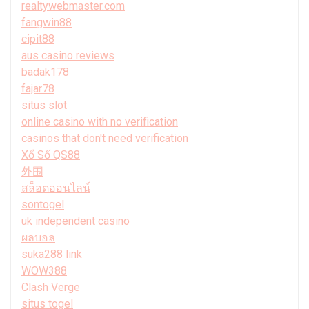
realtywebmaster.com
fangwin88
cipit88
aus casino reviews
badak178
fajar78
situs slot
online casino with no verification
casinos that don't need verification
Xổ Số QS88
外围
สล็อตออนไลน์
sontogel
uk independent casino
ผลบอล
suka288 link
WOW388
Clash Verge
situs togel