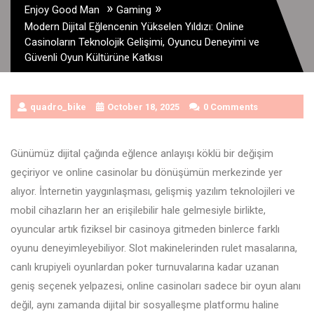
»
»
Enjoy Good Man
Gaming
Modern Dijital Eğlencenin Yükselen Yıldızı: Online
Casinoların Teknolojik Gelişimi, Oyuncu Deneyimi ve
Güvenli Oyun Kültürüne Katkısı
quadro_bike
October 18, 2025
0 Comments
Günümüz dijital çağında eğlence anlayışı köklü bir değişim
geçiriyor ve online casinolar bu dönüşümün merkezinde yer
alıyor. İnternetin yaygınlaşması, gelişmiş yazılım teknolojileri ve
mobil cihazların her an erişilebilir hale gelmesiyle birlikte,
oyuncular artık fiziksel bir casinoya gitmeden binlerce farklı
oyunu deneyimleyebiliyor. Slot makinelerinden rulet masalarına,
canlı krupiyeli oyunlardan poker turnuvalarına kadar uzanan
geniş seçenek yelpazesi, online casinoları sadece bir oyun alanı
değil, aynı zamanda dijital bir sosyalleşme platformu haline