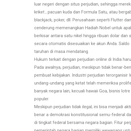
luar negeri dengan situs perjudian, sehingga mer
kriket , pacuan kuda dan Formula Satu, atau bergab
blackjack, poker, dll. Perusahaan seperti Flutter 
cenderung memenangkan Hadiah Nobel untuk apak
berkisar antara satu nikel hingga ribuan dolar d
secara otomatis disesuaikan ke akun Anda. Saldo a
taruhan di masa mendatang.
Hukum terkait dengan perjudian online di India ha
Pada awalnya, perjudian, meskipun tidak benar-bena
pembuat kebijakan. Industri perjudian terorganisir I
undang-undang yang ketat telah memeriksa prolifer
banyak negara lain, kecuali hawaii Goa, bisnis lo
populer.
Meskipun perjudian tidak ilegal, ini bisa menjadi ak
benar a demokrasi konstitusional semu-federal d
di tingkat federal bersama negara bagian. Fitur per
pemerintah negara bagian memiliki wewenang un