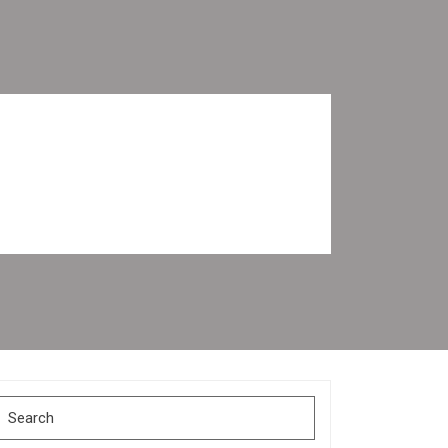
Search
for: