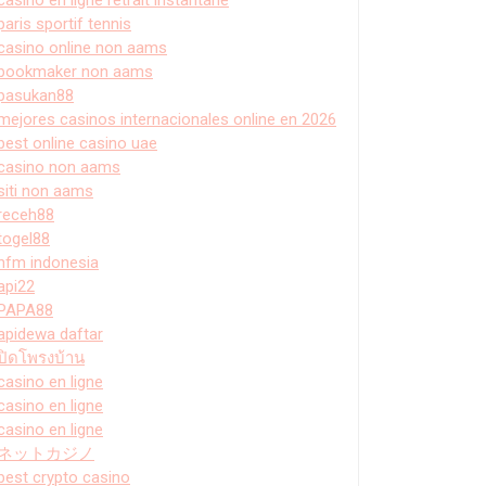
paris sportif tennis
casino online non aams
bookmaker non aams
pasukan88
mejores casinos internacionales online en 2026
best online casino uae
casino non aams
siti non aams
receh88
togel88
hfm indonesia
api22
PAPA88
apidewa daftar
ปิดโพรงบ้าน
casino en ligne
casino en ligne
casino en ligne
ネットカジノ
best crypto casino