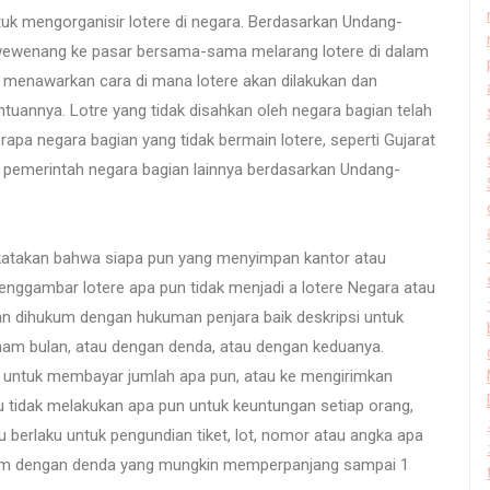
uk mengorganisir lotere di negara. Berdasarkan Undang-
i wewenang ke pasar bersama-sama melarang lotere di dalam
uga menawarkan cara di mana lotere akan dilakukan dan
uannya. Lotre yang tidak disahkan oleh negara bagian telah
pa negara bagian yang tidak bermain lotere, seperti Gujarat
re pemerintah negara bagian lainnya berdasarkan Undang-
ikatakan bahwa siapa pun yang menyimpan kantor atau
nggambar lotere apa pun tidak menjadi a lotere Negara atau
kan dihukum dengan hukuman penjara baik deskripsi untuk
nam bulan, atau dengan denda, atau dengan keduanya.
 untuk membayar jumlah apa pun, atau ke mengirimkan
 tidak melakukan apa pun untuk keuntungan setiap orang,
u berlaku untuk pengundian tiket, lot, nomor atau angka apa
kum dengan denda yang mungkin memperpanjang sampai 1