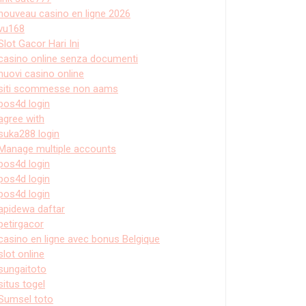
nouveau casino en ligne 2026
vu168
Slot Gacor Hari Ini
casino online senza documenti
nuovi casino online
siti scommesse non aams
pos4d login
agree with
suka288 login
Manage multiple accounts
pos4d login
pos4d login
pos4d login
apidewa daftar
petirgacor
casino en ligne avec bonus Belgique
slot online
sungaitoto
situs togel
Sumsel toto