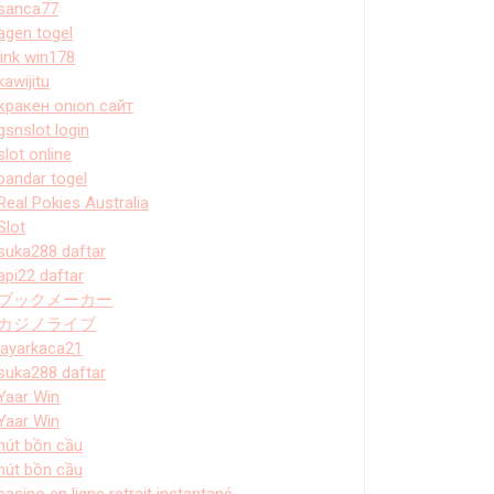
sanca77
agen togel
link win178
kawijitu
кракен onion сайт
gsnslot login
slot online
bandar togel
Real Pokies Australia
Slot
suka288 daftar
api22 daftar
ブックメーカー
カジノライブ
layarkaca21
suka288 daftar
Yaar Win
Yaar Win
hút bồn cầu
hút bồn cầu
casino en ligne retrait instantané