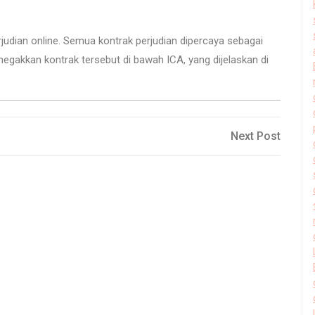
rjudian online. Semua kontrak perjudian dipercaya sebagai
egakkan kontrak tersebut di bawah ICA, yang dijelaskan di
Next
Next Post
Post