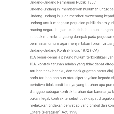
Undang-Undang Permainan Publik, 1867
Undang-undang ini memberikan hukuman untuk per
Undang-undang ini juga memberi wewenang kepad
undang untuk mengatur perjudian publik dalam yu
masing negara bagian telah diubah sesuai dengan
ini tidak memiliki langsung dampak pada perjudian o
permainan umum agar menyertakan forum virtual j
Undang-Undang Kontrak India, 1872 (ICA)
ICA benar-benar a payung hukum terkodifikasi yan
ICA, kontrak taruhan adalah yang tidak dapat dite
taruhan tidak berlaku, dan tidak gugatan harus d
pada taruhan apa pun atau dipercayakan kepada si
peristiwa tidak pasti lainnya yang taruhan apa pun 
dianggap sebagai kontrak taruhan dan karenanya ba
bukan ilegal, kontrak tersebut tidak dapat ditegakk
melakukan tindakan penyebab yang timbul dari kon
Lotere (Peraturan) Act, 1998