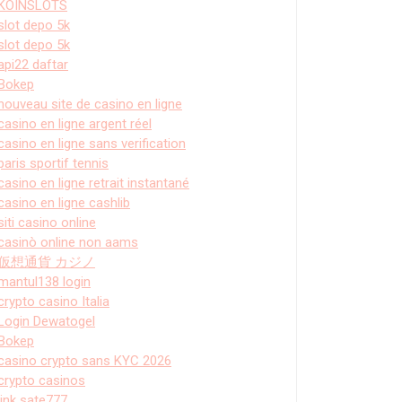
KOINSLOTS
slot depo 5k
slot depo 5k
api22 daftar
Bokep
nouveau site de casino en ligne
casino en ligne argent réel
casino en ligne sans verification
paris sportif tennis
casino en ligne retrait instantané
casino en ligne cashlib
siti casino online
casinò online non aams
仮想通貨 カジノ
mantul138 login
crypto casino Italia
Login Dewatogel
Bokep
casino crypto sans KYC 2026
crypto casinos
link sate777