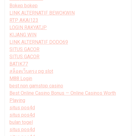
Bokep bokep
LINK ALTERNATIF BEWOKWIN
RTP AKAI123
LOGIN RAKYATJP
KIJANG WIN
LINK ALTERNATIF DODO69
SITUS GACOR
SITUS GACOR
BATIK77
สล็อตเว็บตรง pg slot
M88 Login
best non gamstop casino
Best Online Casino Bonus — Online Casinos Worth
Playing
situs pos4d
situs pos4d
bulan togel
situs pos4d