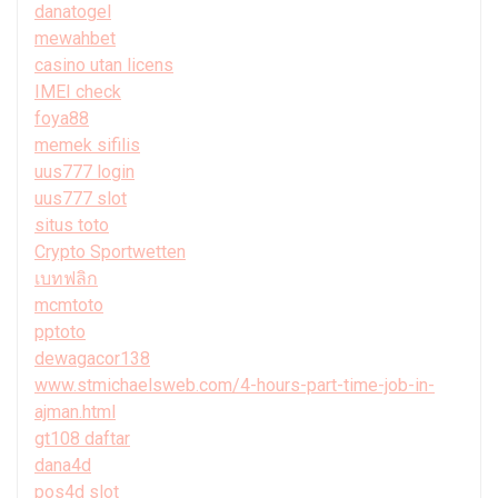
danatogel
mewahbet
casino utan licens
IMEI check
foya88
memek sifilis
uus777 login
uus777 slot
situs toto
Crypto Sportwetten
เบทฟลิก
mcmtoto
pptoto
dewagacor138
www.stmichaelsweb.com/4-hours-part-time-job-in-
ajman.html
gt108 daftar
dana4d
pos4d slot