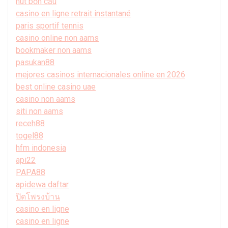
hút bồn cầu
casino en ligne retrait instantané
paris sportif tennis
casino online non aams
bookmaker non aams
pasukan88
mejores casinos internacionales online en 2026
best online casino uae
casino non aams
siti non aams
receh88
togel88
hfm indonesia
api22
PAPA88
apidewa daftar
ปิดโพรงบ้าน
casino en ligne
casino en ligne