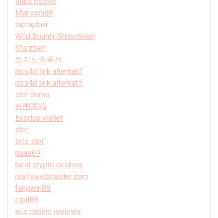
situs pos4d
Mansion88
taptapbet
Wild Bounty Showdown
Starzbet
토지노솔루션
pos4d link alternatif
pos4d link alternatif
slot demo
外围高端
Exodus wallet
slot
toto slot
puas69
best crypto casinos
realtywebmaster.com
fangwin88
cipit88
aus casino reviews