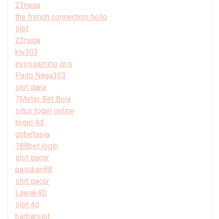
23naga
the french connection hello
slot
23naga
kw303
evosgaming qris
Paito Naga303
slot dana
7Meter Bet Bola
situs togel online
togel 4d
gobetasia
188bet login
slot gacor
pasukan88
slot gacor
Lawak4D
slot 4d
barbarslot