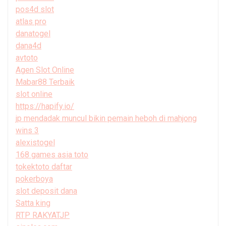
pos4d slot
atlas pro
danatogel
dana4d
avtoto
Agen Slot Online
Mabar88 Terbaik
slot online
https://hapify.io/
jp mendadak muncul bikin pemain heboh di mahjong
wins 3
alexistogel
168 games asia toto
tokektoto daftar
pokerboya
slot deposit dana
Satta king
RTP RAKYATJP