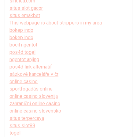
sinolea.com
situs slot gacor
situs emakbet
This webpage is about strippers in my area
bokep indo
bokep indo
bocil ngentot
pos4d togel
ngentot anjing
pos4d link alternatif
sázkové kanceláře v čr
online casino
sportfogadás online
online casino slovenija
zahraniční online casino
online casino slovensko
situs terpercaya
situs slot88
togel