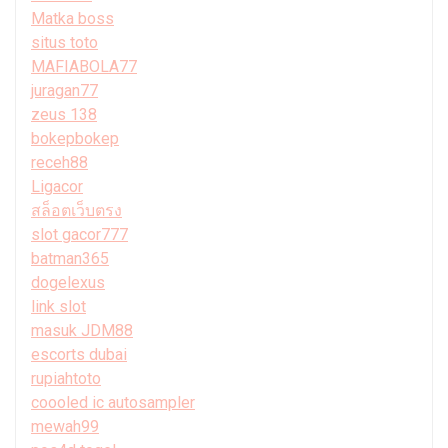
Matka boss
situs toto
MAFIABOLA77
juragan77
zeus 138
bokepbokep
receh88
Ligacor
สล็อตเว็บตรง
slot gacor777
batman365
dogelexus
link slot
masuk JDM88
escorts dubai
rupiahtoto
coooled ic autosampler
mewah99