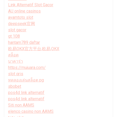
Link Alternatif Slot Gacor
AU online casinos
ayamtoto slot
deepseek官网
slot gacor
gt 108
hantam789 daftar
欧易OKX官方平台,欧易,OKX
สล็อต
บาคาร่า
https://mujuara.com/
slot qris
ทดลองเล่นสล็อต pg
sbobet
pos4d link alternatif
pos4d link alternatif
Siti non AAMS
elenco casino non AAMS