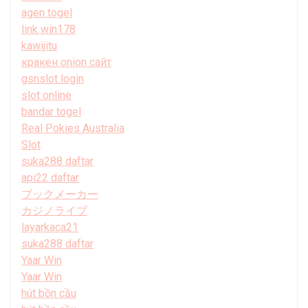
agen togel
link win178
kawijitu
кракен onion сайт
gsnslot login
slot online
bandar togel
Real Pokies Australia
Slot
suka288 daftar
api22 daftar
ブックメーカー
カジノライブ
layarkaca21
suka288 daftar
Yaar Win
Yaar Win
hút bồn cầu