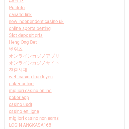
AVFLIX
Pulitoto
dana4d link
new independent casino uk
online sports betting
Slot deposit qris
Heng Ong Bet
벳위즈
オンラインカジノアプリ
オンラインカジノサイト
전환사채
web casino truc tuyen
poker online
migliori casino online
poker app
casino usdt
casino en ligne
migliori casino non aams
LOGIN ANGKASA168