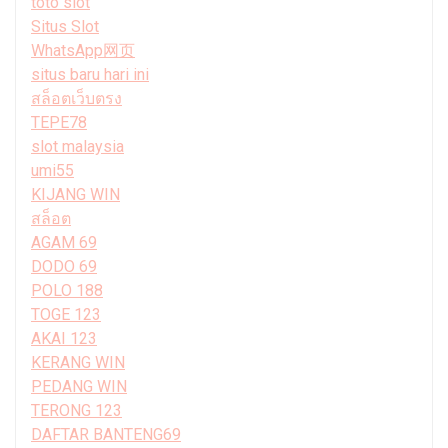
toto slot
Situs Slot
WhatsApp网页
situs baru hari ini
สล็อตเว็บตรง
TEPE78
slot malaysia
umi55
KIJANG WIN
สล็อต
AGAM 69
DODO 69
POLO 188
TOGE 123
AKAI 123
KERANG WIN
PEDANG WIN
TERONG 123
DAFTAR BANTENG69