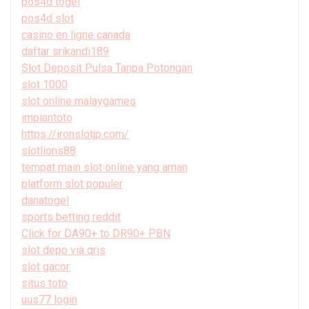
pos4d togel
pos4d slot
casino en ligne canada
daftar srikandi189
Slot Deposit Pulsa Tanpa Potongan
slot 1000
slot online malaygames
impiantoto
https://ironslotjp.com/
slotlions88
tempat main slot online yang aman
platform slot populer
danatogel
sports betting reddit
Click for DA90+ to DR90+ PBN
slot depo via qris
slot gacor
situs toto
uus77 login