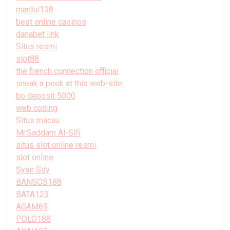
mantul138
best online casinos
danabet link
Situs resmi
slot88
the french connection official
sneak a peek at this web-site.
bo deposit 5000
web coding
Situs macau
Mr.Saddam Al-Slfi
situs slot online resmi
slot online
Syair Sdy
BANSOS188
BATA123
AGAM69
POLO188