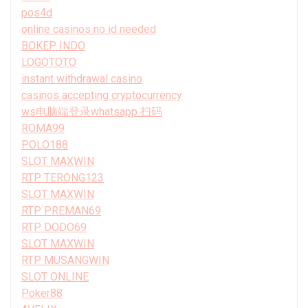
pos4d
online casinos no id needed
BOKEP INDO
LOGOTOTO
instant withdrawal casino
casinos accepting cryptocurrency
ws电脑端登录whatsapp 扫码
ROMA99
POLO188
SLOT MAXWIN
RTP TERONG123
SLOT MAXWIN
RTP PREMAN69
RTP DODO69
SLOT MAXWIN
RTP MUSANGWIN
SLOT ONLINE
Poker88