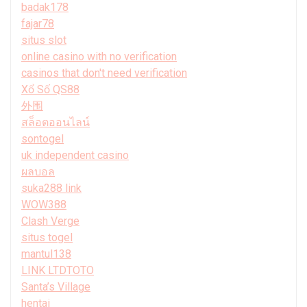
badak178
fajar78
situs slot
online casino with no verification
casinos that don't need verification
Xổ Số QS88
外围
สล็อตออนไลน์
sontogel
uk independent casino
ผลบอล
suka288 link
WOW388
Clash Verge
situs togel
mantul138
LINK LTDTOTO
Santa’s Village
hentai