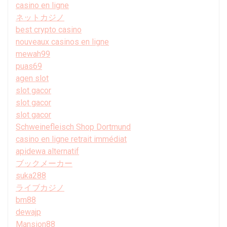
casino en ligne
ネットカジノ
best crypto casino
nouveaux casinos en ligne
mewah99
puas69
agen slot
slot gacor
slot gacor
slot gacor
Schweinefleisch Shop Dortmund
casino en ligne retrait immédiat
apidewa alternatif
ブックメーカー
suka288
ライブカジノ
bm88
dewajp
Mansion88