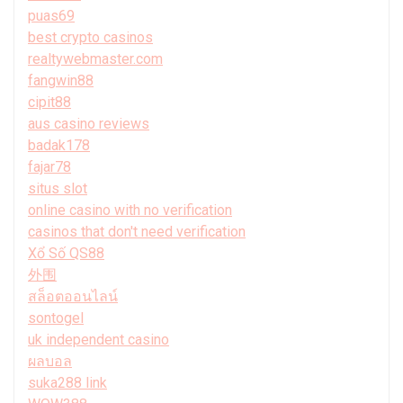
puas69
best crypto casinos
realtywebmaster.com
fangwin88
cipit88
aus casino reviews
badak178
fajar78
situs slot
online casino with no verification
casinos that don't need verification
Xổ Số QS88
外围
สล็อตออนไลน์
sontogel
uk independent casino
ผลบอล
suka288 link