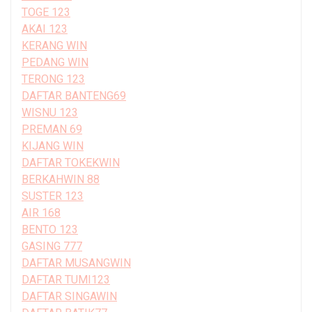
TOGE 123
AKAI 123
KERANG WIN
PEDANG WIN
TERONG 123
DAFTAR BANTENG69
WISNU 123
PREMAN 69
KIJANG WIN
DAFTAR TOKEKWIN
BERKAHWIN 88
SUSTER 123
AIR 168
BENTO 123
GASING 777
DAFTAR MUSANGWIN
DAFTAR TUMI123
DAFTAR SINGAWIN