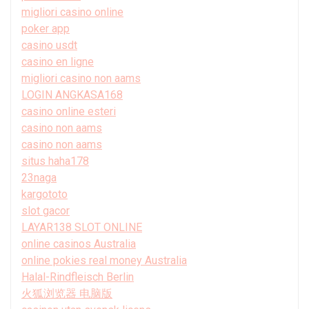
migliori casino online
poker app
casino usdt
casino en ligne
migliori casino non aams
LOGIN ANGKASA168
casino online esteri
casino non aams
casino non aams
situs haha178
23naga
kargototo
slot gacor
LAYAR138 SLOT ONLINE
online casinos Australia
online pokies real money Australia
Halal-Rindfleisch Berlin
火狐浏览器 电脑版