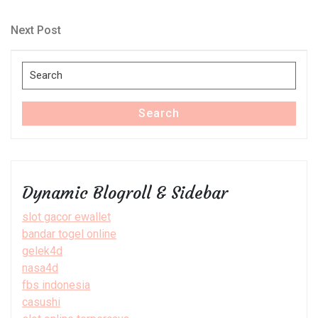
Post
Post
navigation
Next
Next Post
Post
Search
for:
Search
Dynamic Blogroll & Sidebar
slot gacor ewallet
bandar togel online
gelek4d
nasa4d
fbs indonesia
casushi