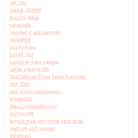
link slot
masuk JDM88
escorts dubai
rupiahtoto
coooled ic autosampler
mewah99
pos4d togel
pos4d slot
casino en ligne canada
daftar srikandi189
Slot Deposit Pulsa Tanpa Potongan
slot 1000
slot online malaygames
impiantoto
https://ironslotjp.com/
slotlions88
tempat main slot online yang aman
platform slot populer
danatogel