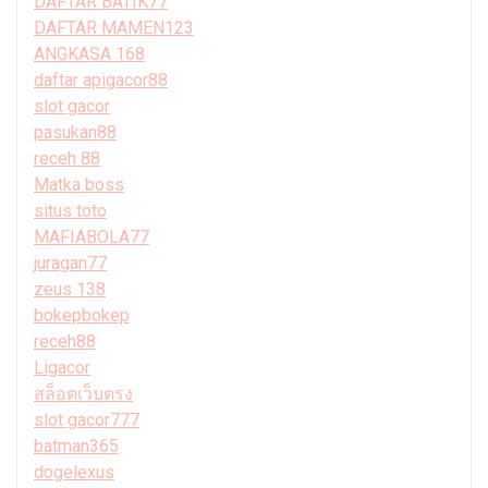
DAFTAR BATIK77
DAFTAR MAMEN123
ANGKASA 168
daftar apigacor88
slot gacor
pasukan88
receh 88
Matka boss
situs toto
MAFIABOLA77
juragan77
zeus 138
bokepbokep
receh88
Ligacor
สล็อตเว็บตรง
slot gacor777
batman365
dogelexus