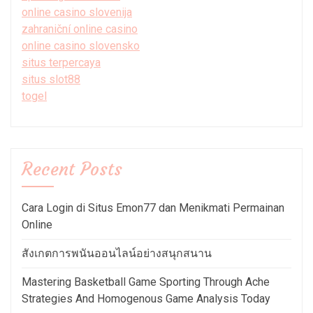
online casino slovenija
zahraniční online casino
online casino slovensko
situs terpercaya
situs slot88
togel
Recent Posts
Cara Login di Situs Emon77 dan Menikmati Permainan
Online
สังเกตการพนันออนไลน์อย่างสนุกสนาน
Mastering Basketball Game Sporting Through Ache
Strategies And Homogenous Game Analysis Today