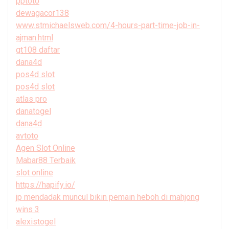
pptoto
dewagacor138
www.stmichaelsweb.com/4-hours-part-time-job-in-
ajman.html
gt108 daftar
dana4d
pos4d slot
pos4d slot
atlas pro
danatogel
dana4d
avtoto
Agen Slot Online
Mabar88 Terbaik
slot online
https://hapify.io/
jp mendadak muncul bikin pemain heboh di mahjong
wins 3
alexistogel