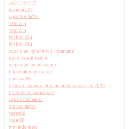
カジノライブ
layarkaca21
suka288 daftar
Yaar Win
Yaar Win
hút bồn cầu
hút bồn cầu
casino en ligne retrait instantané
paris sportif tennis
casino online non aams
bookmaker non aams
pasukan88
mejores casinos internacionales online en 2026
best online casino uae
casino non aams
siti non aams
receh88
togel88
hfm indonesia