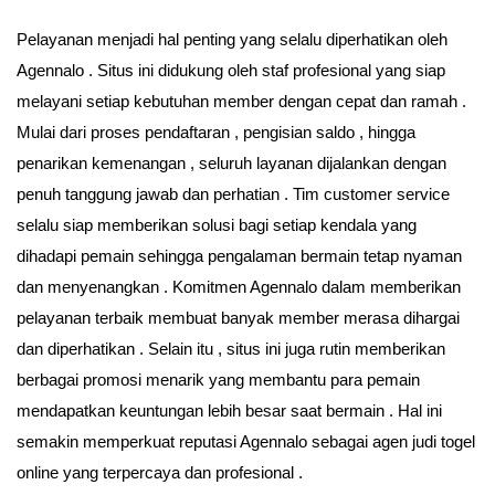
Pelayanan
menjadi
hal
penting yang
selalu
diperhatikan
oleh
Agennalo .
Situs
ini
didukung
oleh
staf
profesional yang
siap
melayani
setiap
kebutuhan member
dengan
cepat
dan
ramah .
Mulai
dari proses
pendaftaran ,
pengisian
saldo ,
hingga
penarikan
kemenangan ,
seluruh
layanan
dijalankan
dengan
penuh
tanggung
jawab
dan
perhatian . Tim customer service
selalu
siap
memberikan
solusi
bagi
setiap
kendala yang
dihadapi
pemain
sehingga
pengalaman
bermain
tetap
nyaman
dan
menyenangkan .
Komitmen
Agennalo
dalam
memberikan
pelayanan
terbaik
membuat
banyak member
merasa
dihargai
dan
diperhatikan .
Selain
itu ,
situs
ini
juga
rutin
memberikan
berbagai
promosi
menarik yang
membantu para
pemain
mendapatkan
keuntungan
lebih
besar
saat
bermain . Hal
ini
semakin
memperkuat
reputasi
Agennalo
sebagai
agen
judi
togel
online yang
terpercaya
dan
profesional .