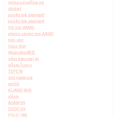
ทดลองเล่นสล็อต pg
sbobet
pos4d link alternatif
pos4d link alternatif
Siti non AAMS
elenco casino non AAMS
toto slot
Situs Slot
WhatsApp网页
situs baru hari ini
สล็อตเว็บตรง
TEPE78
slot malaysia
umi55
KIJANG WIN
สล็อต
AGAM 69
DODO 69
POLO 188