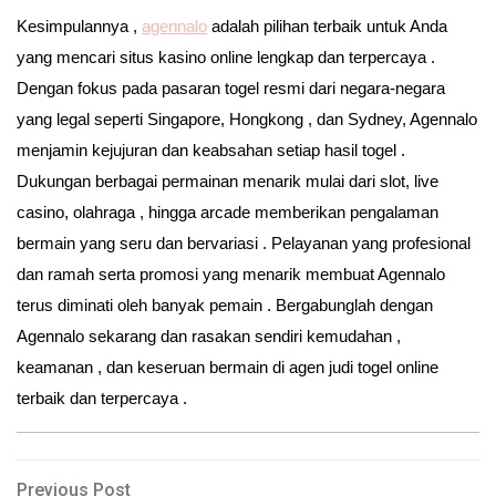
Kesimpulannya ,
agennalo
adalah
pilihan
terbaik
untuk
Anda
yang
mencari
situs
kasino online
lengkap
dan
terpercaya .
Dengan
fokus
pada
pasaran
togel
resmi
dari
negara-negara
yang legal
seperti Singapore,
Hongkong ,
dan Sydney,
Agennalo
menjamin
kejujuran
dan
keabsahan
setiap
hasil
togel .
Dukungan
berbagai
permainan
menarik
mulai
dari slot, live
casino,
olahraga ,
hingga arcade
memberikan
pengalaman
bermain yang
seru
dan
bervariasi .
Pelayanan yang
profesional
dan
ramah
serta
promosi yang
menarik
membuat
Agennalo
terus
diminati
oleh
banyak
pemain .
Bergabunglah
dengan
Agennalo
sekarang
dan
rasakan
sendiri
kemudahan ,
keamanan ,
dan
keseruan
bermain di
agen
judi
togel online
terbaik
dan
terpercaya .
Previous
Previous Post