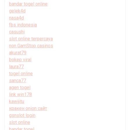
bandar togel online
gelek4d
nasa4d
fbs indonesia
casushi
slot online terpercaya
non GamStop casinos
akurat79
bokep viral
laura77
togel online
sanca77
agen togel
link win178
kawijitu
кракен onion сайт
gsnslot login
slot online
bandar togel