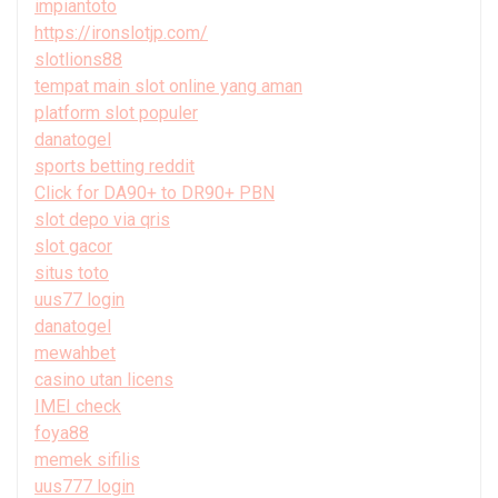
impiantoto
https://ironslotjp.com/
slotlions88
tempat main slot online yang aman
platform slot populer
danatogel
sports betting reddit
Click for DA90+ to DR90+ PBN
slot depo via qris
slot gacor
situs toto
uus77 login
danatogel
mewahbet
casino utan licens
IMEI check
foya88
memek sifilis
uus777 login