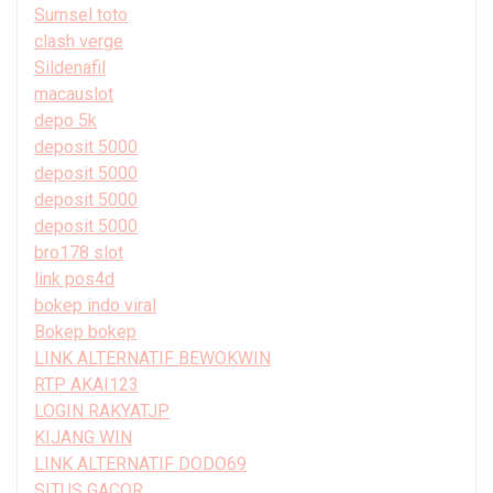
Sumsel toto
clash verge
Sildenafil
macauslot
depo 5k
deposit 5000
deposit 5000
deposit 5000
deposit 5000
bro178 slot
link pos4d
bokep indo viral
Bokep bokep
LINK ALTERNATIF BEWOKWIN
RTP AKAI123
LOGIN RAKYATJP
KIJANG WIN
LINK ALTERNATIF DODO69
SITUS GACOR