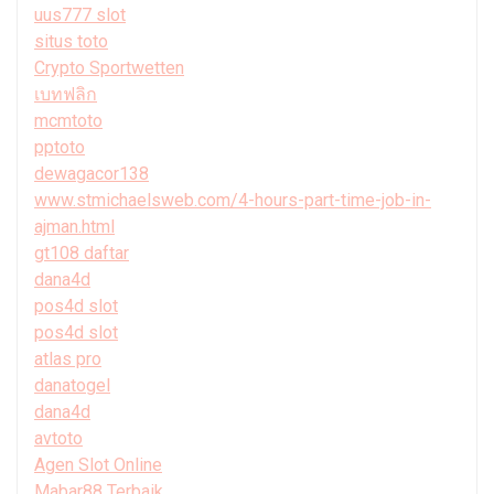
uus777 slot
situs toto
Crypto Sportwetten
เบทฟลิก
mcmtoto
pptoto
dewagacor138
www.stmichaelsweb.com/4-hours-part-time-job-in-
ajman.html
gt108 daftar
dana4d
pos4d slot
pos4d slot
atlas pro
danatogel
dana4d
avtoto
Agen Slot Online
Mabar88 Terbaik