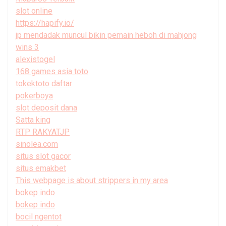
slot online
https://hapify.io/
jp mendadak muncul bikin pemain heboh di mahjong
wins 3
alexistogel
168 games asia toto
tokektoto daftar
pokerboya
slot deposit dana
Satta king
RTP RAKYATJP
sinolea.com
situs slot gacor
situs emakbet
This webpage is about strippers in my area
bokep indo
bokep indo
bocil ngentot