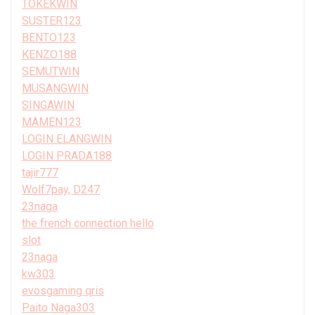
TOKEKWIN
SUSTER123
BENTO123
KENZO188
SEMUTWIN
MUSANGWIN
SINGAWIN
MAMEN123
LOGIN ELANGWIN
LOGIN PRADA188
tajir777
Wolf7pay, D247
23naga
the french connection hello
slot
23naga
kw303
evosgaming qris
Paito Naga303