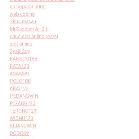
bo deposit 5000
web coding
Situs macau
Mr.Saddam Al-Slfi
situs slot online resmi
slot online
Syair Sdy
BANSOS188
BATA123
AGAM69
POLO188
AKAI123
PEDANGWIN
PISANG123
TERONG123
WISNU123
KIJANGWIN
DODO69