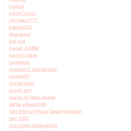
Ligacor
สล็อตเว็บตรง
slot gacor777
batman365
dogelexus
link slot
masuk JDM88
escorts dubai
rupiahtoto
coooled ic autosampler
mewah99
pos4d togel
pos4d slot
casino en ligne canada
daftar srikandi189
Slot Deposit Pulsa Tanpa Potongan
slot 1000
slot online malaygames