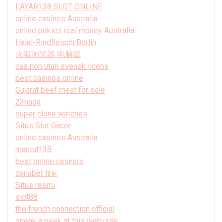
LAYAR138 SLOT ONLINE
online casinos Australia
online pokies real money Australia
Halal-Rindfleisch Berlin
火狐浏览器 电脑版
casinon utan svensk licens
best casinos online
Gujarat beef meat for sale
23naga
super clone watches
Situs Slot Gacor
online casinos Australia
mantul138
best online casinos
danabet link
Situs resmi
slot88
the french connection official
sneak a peek at this web-site.