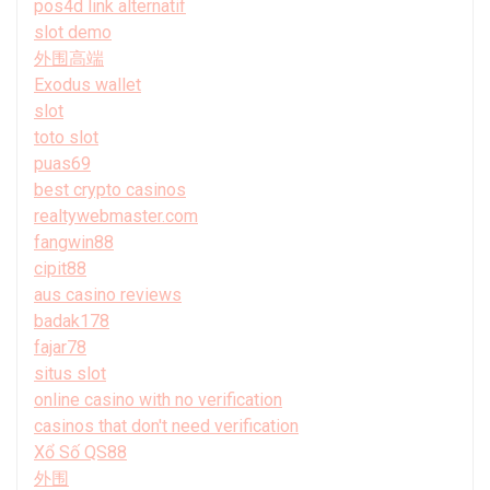
pos4d link alternatif
slot demo
外围高端
Exodus wallet
slot
toto slot
puas69
best crypto casinos
realtywebmaster.com
fangwin88
cipit88
aus casino reviews
badak178
fajar78
situs slot
online casino with no verification
casinos that don't need verification
Xổ Số QS88
外围