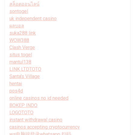
สล็อตออนไลน์
sontogel
uk independent casino
ผลบอล
suka288 link
WOW388
Clash Verge
situs togel
mantul138
LINK LTDTOTO
Santa’s Village
hentai
pos4d
online casinos no id needed
BOKEP INDO
LOGOTOTO
instant withdrawal casino
casinos accepting cryptocurrency
ws电脑端登录whatsapp 扫码