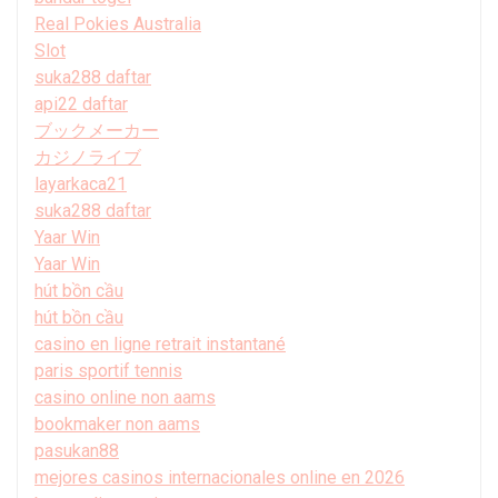
Real Pokies Australia
Slot
suka288 daftar
api22 daftar
ブックメーカー
カジノライブ
layarkaca21
suka288 daftar
Yaar Win
Yaar Win
hút bồn cầu
hút bồn cầu
casino en ligne retrait instantané
paris sportif tennis
casino online non aams
bookmaker non aams
pasukan88
mejores casinos internacionales online en 2026