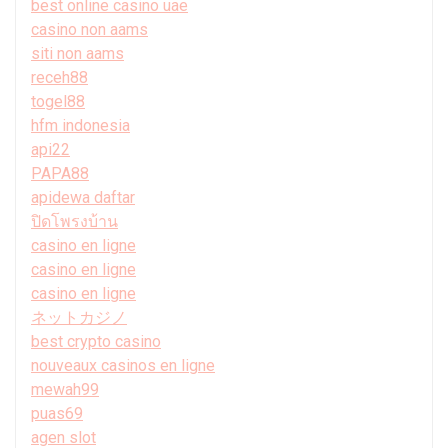
best online casino uae
casino non aams
siti non aams
receh88
togel88
hfm indonesia
api22
PAPA88
apidewa daftar
ปิดโพรงบ้าน
casino en ligne
casino en ligne
casino en ligne
ネットカジノ
best crypto casino
nouveaux casinos en ligne
mewah99
puas69
agen slot