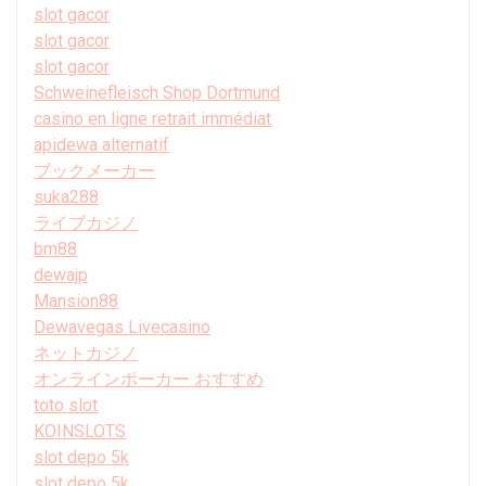
slot gacor
slot gacor
slot gacor
Schweinefleisch Shop Dortmund
casino en ligne retrait immédiat
apidewa alternatif
ブックメーカー
suka288
ライブカジノ
bm88
dewajp
Mansion88
Dewavegas Livecasino
ネットカジノ
オンラインポーカー おすすめ
toto slot
KOINSLOTS
slot depo 5k
slot depo 5k