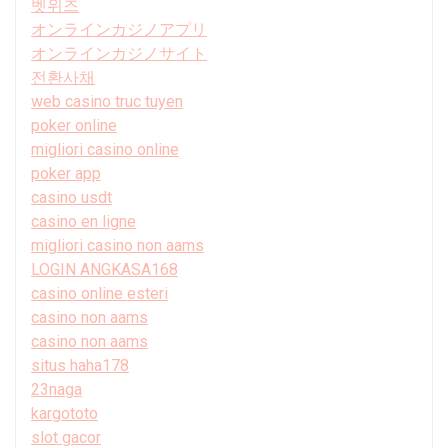
벳위즈
オンラインカジノアプリ
オンラインカジノサイト
전환사채
web casino truc tuyen
poker online
migliori casino online
poker app
casino usdt
casino en ligne
migliori casino non aams
LOGIN ANGKASA168
casino online esteri
casino non aams
casino non aams
situs haha178
23naga
kargototo
slot gacor