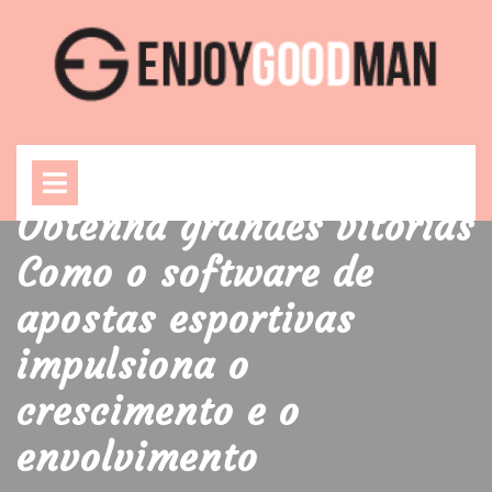
Skip
to
content
Open
Menu
Obtenha grandes vitórias
Como o software de
apostas esportivas
impulsiona o
crescimento e o
envolvimento