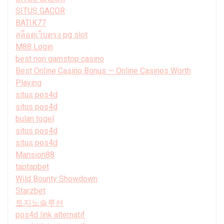
SITUS GACOR
BATIK77
สล็อตเว็บตรง pg slot
M88 Login
best non gamstop casino
Best Online Casino Bonus — Online Casinos Worth
Playing
situs pos4d
situs pos4d
bulan togel
situs pos4d
situs pos4d
Mansion88
taptapbet
Wild Bounty Showdown
Starzbet
토지노솔루션
pos4d link alternatif