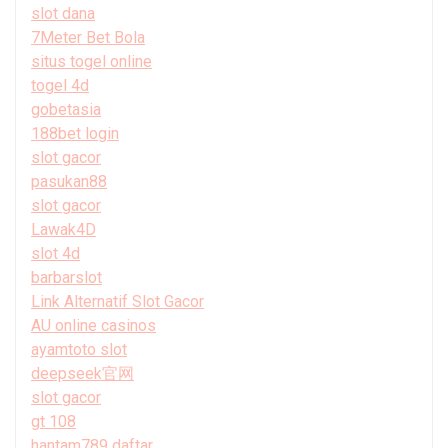
slot dana
7Meter Bet Bola
situs togel online
togel 4d
gobetasia
188bet login
slot gacor
pasukan88
slot gacor
Lawak4D
slot 4d
barbarslot
Link Alternatif Slot Gacor
AU online casinos
ayamtoto slot
deepseek官网
slot gacor
gt 108
hantam789 daftar