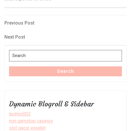
Post
Previous
Previous Post
Post
navigation
Next
Next Post
Post
Search
for:
Search
Dynamic Blogroll & Sidebar
techno002
non gamstop casinos
slot gacor ewallet