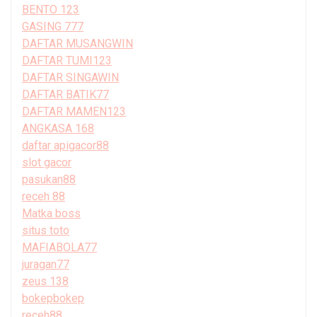
BENTO 123
GASING 777
DAFTAR MUSANGWIN
DAFTAR TUMI123
DAFTAR SINGAWIN
DAFTAR BATIK77
DAFTAR MAMEN123
ANGKASA 168
daftar apigacor88
slot gacor
pasukan88
receh 88
Matka boss
situs toto
MAFIABOLA77
juragan77
zeus 138
bokepbokep
receh88