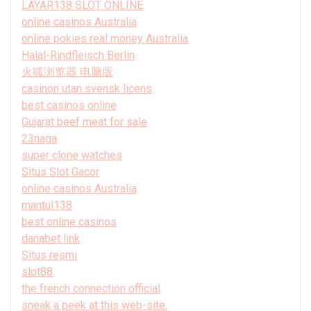
LAYAR138 SLOT ONLINE
online casinos Australia
online pokies real money Australia
Halal-Rindfleisch Berlin
火狐浏览器 电脑版
casinon utan svensk licens
best casinos online
Gujarat beef meat for sale
23naga
super clone watches
Situs Slot Gacor
online casinos Australia
mantul138
best online casinos
danabet link
Situs resmi
slot88
the french connection official
sneak a peek at this web-site.