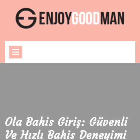
Skip
to
content
Open
Menu
Ola Bahis Giriş: Güvenli
Ve Hızlı Bahis Deneyimi