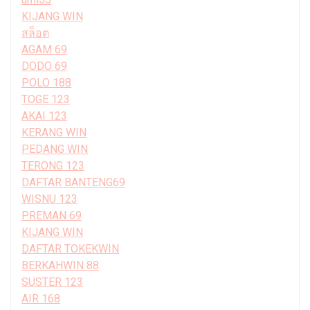
KIJANG WIN
สล็อต
AGAM 69
DODO 69
POLO 188
TOGE 123
AKAI 123
KERANG WIN
PEDANG WIN
TERONG 123
DAFTAR BANTENG69
WISNU 123
PREMAN 69
KIJANG WIN
DAFTAR TOKEKWIN
BERKAHWIN 88
SUSTER 123
AIR 168