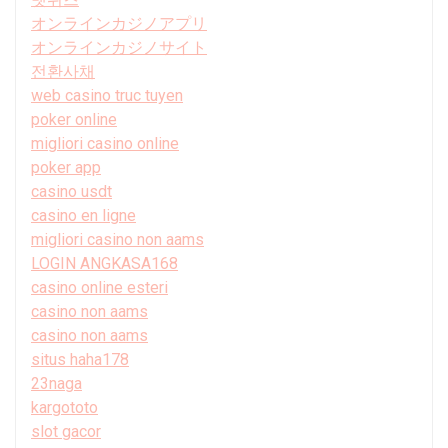
オンラインカジノアプリ
オンラインカジノサイト
전환사채
web casino truc tuyen
poker online
migliori casino online
poker app
casino usdt
casino en ligne
migliori casino non aams
LOGIN ANGKASA168
casino online esteri
casino non aams
casino non aams
situs haha178
23naga
kargototo
slot gacor