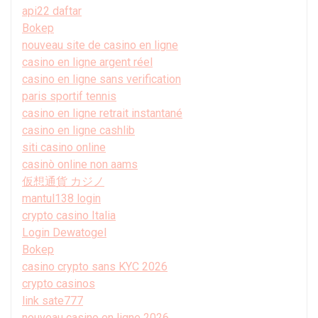
api22 daftar
Bokep
nouveau site de casino en ligne
casino en ligne argent réel
casino en ligne sans verification
paris sportif tennis
casino en ligne retrait instantané
casino en ligne cashlib
siti casino online
casinò online non aams
仮想通貨 カジノ
mantul138 login
crypto casino Italia
Login Dewatogel
Bokep
casino crypto sans KYC 2026
crypto casinos
link sate777
nouveau casino en ligne 2026