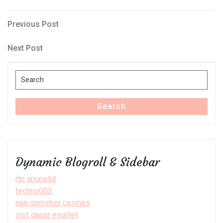
Post
Previous
Previous Post
Post
navigation
Next
Next Post
Post
Search
for:
Search
Dynamic Blogroll & Sidebar
rtp arjuna4d
techno002
non gamstop casinos
slot gacor ewallet