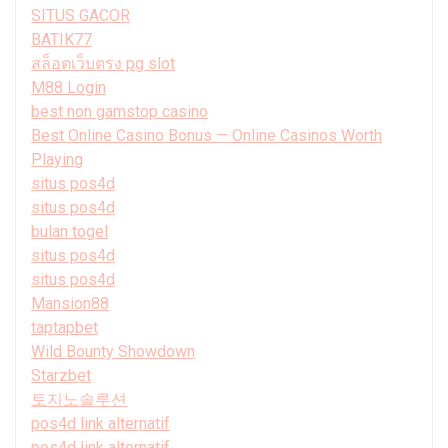
SITUS GACOR
BATIK77
สล็อตเว็บตรง pg slot
M88 Login
best non gamstop casino
Best Online Casino Bonus — Online Casinos Worth
Playing
situs pos4d
situs pos4d
bulan togel
situs pos4d
situs pos4d
Mansion88
taptapbet
Wild Bounty Showdown
Starzbet
토지노솔루션
pos4d link alternatif
pos4d link alternatif