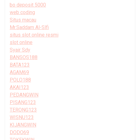
bo deposit 5000
web coding
Situs macau
Mr.Saddam Al-Slfi
situs slot online resmi
slot online
Syair Sdy
BANSOS188
BATA123
AGAM69
POLO188
AKAI123
PEDANGWIN
PISANG123
TERONG123
WISNU123
KIJANGWIN
DODO69
TOKEKWIN