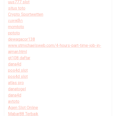
uus777 slot
situs toto
Crypto Sportwetten
เบทฟลิก
mcmtoto
pptoto
dewagacor138
www.stmichaelsweb.com/4-hours-part-time-job-in-
ajman.html
gt108 daftar
dana4d
pos4d slot
pos4d slot
atlas pro
danatogel
dana4d
avtoto
Agen Slot Online
Mabar88 Terbaik