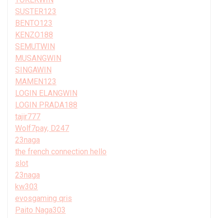
SUSTER123
BENTO123
KENZO188
SEMUTWIN
MUSANGWIN
SINGAWIN
MAMEN123
LOGIN ELANGWIN
LOGIN PRADA188
tajir777
Wolf7pay, D247
23naga
the french connection hello
slot
23naga
kw303
evosgaming qris
Paito Naga303