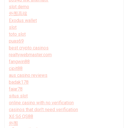
slot demo
外围高端
Exodus wallet
slot
toto slot
puas69
best crypto casinos
realtywebmaster.com
fangwin88
cipit88
aus casino reviews
badak178
fajar78
situs slot
online casino with no verification
casinos that don't need verification
Xổ Số QS88
外围