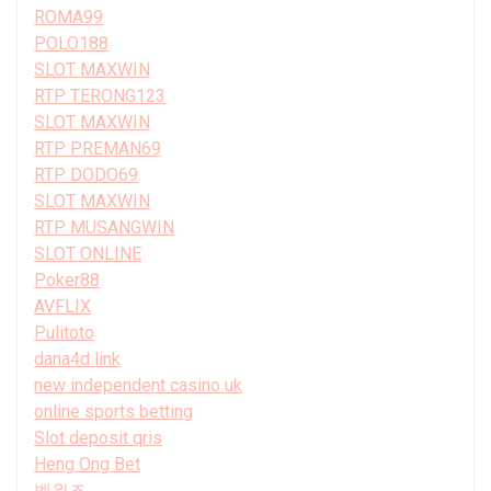
ROMA99
POLO188
SLOT MAXWIN
RTP TERONG123
SLOT MAXWIN
RTP PREMAN69
RTP DODO69
SLOT MAXWIN
RTP MUSANGWIN
SLOT ONLINE
Poker88
AVFLIX
Pulitoto
dana4d link
new independent casino uk
online sports betting
Slot deposit qris
Heng Ong Bet
벳위즈